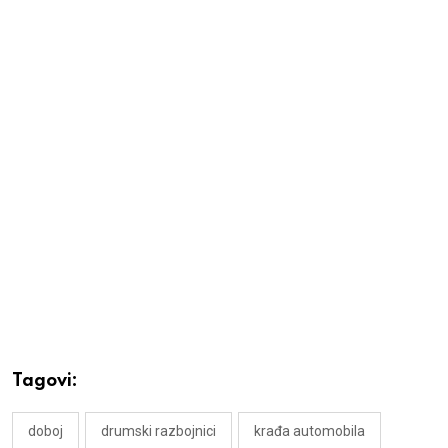
Tagovi:
doboj
drumski razbojnici
krađa automobila