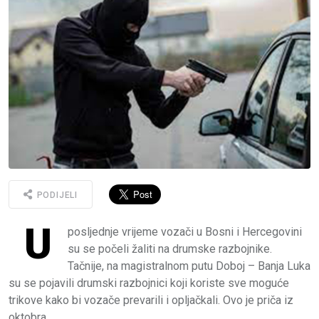
PODIJELI
U
posljednje vrijeme vozači u Bosni i Hercegovini
su se počeli žaliti na drumske razbojnike.
Tačnije, na magistralnom putu Doboj – Banja Luka
su se pojavili drumski razbojnici koji koriste sve moguće
trikove kako bi vozače prevarili i opljačkali. Ovo je priča iz
oktobra.