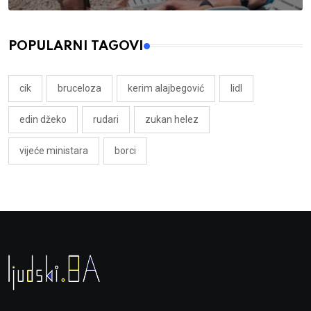
POPULARNI TAGOVI
cik
bruceloza
kerim alajbegović
lidl
edin džeko
rudari
zukan helez
vijeće ministara
borci