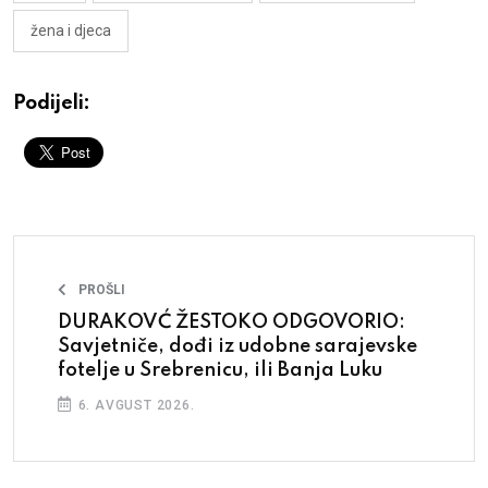
žena i djeca
Podijeli:
PROŠLI
DURAKOVĆ ŽESTOKO ODGOVORIO:
Savjetniče, dođi iz udobne sarajevske
fotelje u Srebrenicu, ili Banja Luku
6. AVGUST 2026.