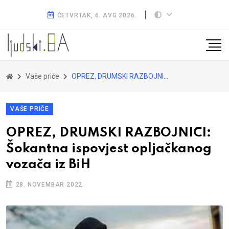
ČETVRTAK, 6. AVG 2026.
Vaše priče
OPREZ, DRUMSKI RAZBOJNICI: Šokantna ispovjest opljačkanog vozača iz BiH
VAŠE PRIČE
OPREZ, DRUMSKI RAZBOJNICI:
Šokantna ispovjest opljačkanog
vozača iz BiH
28. NOVEMBAR 2022.