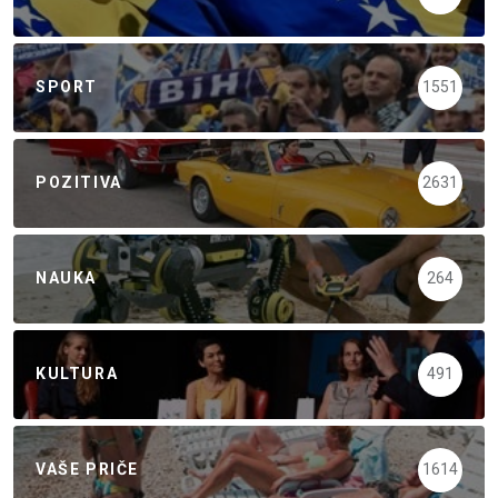
SPORT
1551
POZITIVA
2631
NAUKA
264
KULTURA
491
VAŠE PRIČE
1614