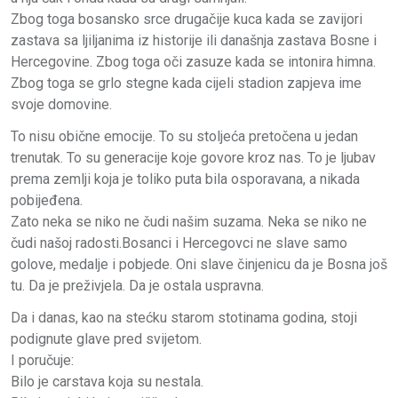
Zbog toga bosansko srce drugačije kuca kada se zavijori
zastava sa ljiljanima iz historije ili današnja zastava Bosne i
Hercegovine. Zbog toga oči zasuze kada se intonira himna.
Zbog toga se grlo stegne kada cijeli stadion zapjeva ime
svoje domovine.
To nisu obične emocije. To su stoljeća pretočena u jedan
trenutak. To su generacije koje govore kroz nas. To je ljubav
prema zemlji koja je toliko puta bila osporavana, a nikada
pobijeđena.
Zato neka se niko ne čudi našim suzama. Neka se niko ne
čudi našoj radosti.Bosanci i Hercegovci ne slave samo
golove, medalje i pobjede. Oni slave činjenicu da je Bosna još
tu. Da je preživjela. Da je ostala uspravna.
Da i danas, kao na stećku starom stotinama godina, stoji
podignute glave pred svijetom.
I poručuje:
Bilo je carstava koja su nestala.