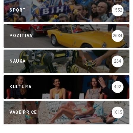
SPORT
1552
POZITIVA
2634
NAUKA
264
KULTURA
492
VAŠE PRIČE
1615