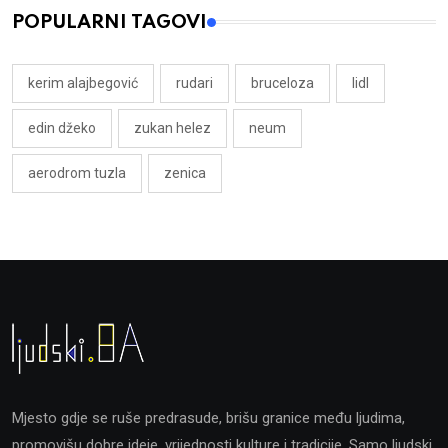
POPULARNI TAGOVI
kerim alajbegović
rudari
bruceloza
lidl
edin džeko
zukan helez
neum
aerodrom tuzla
zenica
Mjesto gdje se ruše predrasude, brišu granice među ljudima,
promovišu dobre ideje, vrijednosti kulture i tradicije. Samo ljudski