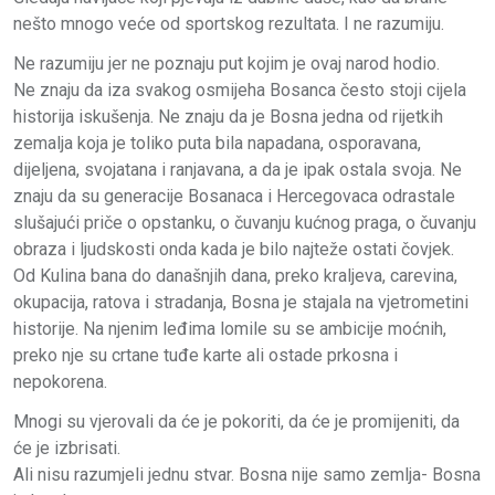
nešto mnogo veće od sportskog rezultata. I ne razumiju.
Ne razumiju jer ne poznaju put kojim je ovaj narod hodio.
Ne znaju da iza svakog osmijeha Bosanca često stoji cijela
historija iskušenja. Ne znaju da je Bosna jedna od rijetkih
zemalja koja je toliko puta bila napadana, osporavana,
dijeljena, svojatana i ranjavana, a da je ipak ostala svoja. Ne
znaju da su generacije Bosanaca i Hercegovaca odrastale
slušajući priče o opstanku, o čuvanju kućnog praga, o čuvanju
obraza i ljudskosti onda kada je bilo najteže ostati čovjek.
Od Kulina bana do današnjih dana, preko kraljeva, carevina,
okupacija, ratova i stradanja, Bosna je stajala na vjetrometini
historije. Na njenim leđima lomile su se ambicije moćnih,
preko nje su crtane tuđe karte ali ostade prkosna i
nepokorena.
Mnogi su vjerovali da će je pokoriti, da će je promijeniti, da
će je izbrisati.
Ali nisu razumjeli jednu stvar. Bosna nije samo zemlja- Bosna