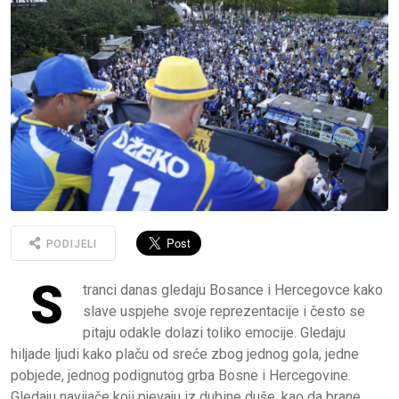
PODIJELI
S
tranci danas gledaju Bosance i Hercegovce kako
slave uspjehe svoje reprezentacije i često se
pitaju odakle dolazi toliko emocije. Gledaju
hiljade ljudi kako plaču od sreće zbog jednog gola, jedne
pobjede, jednog podignutog grba Bosne i Hercegovine.
Gledaju navijače koji pjevaju iz dubine duše, kao da brane