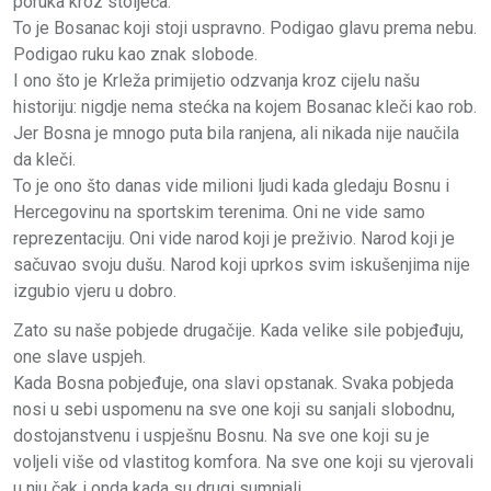
poruka kroz stoljeća.
To je Bosanac koji stoji uspravno. Podigao glavu prema nebu.
Podigao ruku kao znak slobode.
I ono što je Krleža primijetio odzvanja kroz cijelu našu
historiju: nigdje nema stećka na kojem Bosanac kleči kao rob.
Jer Bosna je mnogo puta bila ranjena, ali nikada nije naučila
da kleči.
To je ono što danas vide milioni ljudi kada gledaju Bosnu i
Hercegovinu na sportskim terenima. Oni ne vide samo
reprezentaciju. Oni vide narod koji je preživio. Narod koji je
sačuvao svoju dušu. Narod koji uprkos svim iskušenjima nije
izgubio vjeru u dobro.
Zato su naše pobjede drugačije. Kada velike sile pobjeđuju,
one slave uspjeh.
Kada Bosna pobjeđuje, ona slavi opstanak. Svaka pobjeda
nosi u sebi uspomenu na sve one koji su sanjali slobodnu,
dostojanstvenu i uspješnu Bosnu. Na sve one koji su je
voljeli više od vlastitog komfora. Na sve one koji su vjerovali
u nju čak i onda kada su drugi sumnjali.