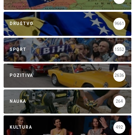
DRUŠTVO
9661
SPORT
1552
POZITIVA
2636
NAUKA
264
KULTURA
492