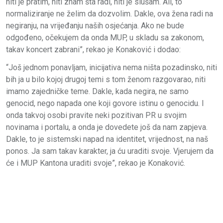
niti je pratim, niti znam šta radi, niti je slušam. Ali, to
normaliziranje ne želim da dozvolim. Dakle, ova žena radi na
negiranju, na vrijeđanju naših osjećanja. Ako ne bude
odgođeno, očekujem da onda MUP, u skladu sa zakonom,
takav koncert zabrani”, rekao je Konaković i dodao:
“Još jednom ponavljam, inicijativa nema ništa pozadinsko, niti
bih ja u bilo kojoj drugoj temi s tom ženom razgovarao, niti
imamo zajedničke teme. Dakle, kada negira, ne samo
genocid, nego napada one koji govore istinu o genocidu. I
onda takvoj osobi pravite neki pozitivan PR u svojim
novinama i portalu, a onda je dovedete još da nam zapjeva.
Dakle, to je sistemski napad na identitet, vrijednost, na naš
ponos. Ja sam takav karakter, ja ću uraditi svoje. Vjerujem da
će i MUP Kantona uraditi svoje”, rekao je Konaković.