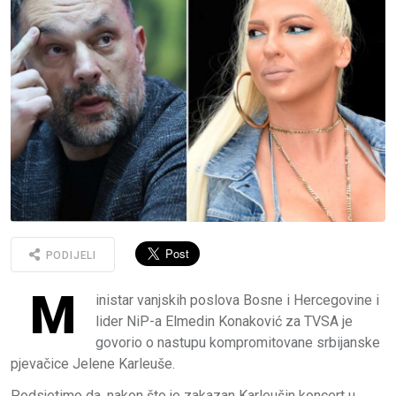
PODIJELI
M
inistar vanjskih poslova Bosne i Hercegovine i
lider NiP-a Elmedin Konaković za TVSA je
govorio o nastupu kompromitovane srbijanske
pjevačice Jelene Karleuše.
Podsjetimo da, nakon što je zakazan Karleušin koncert u