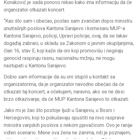
Konaković je sada ponovo rekao kako ima informaciju da će
organizator otkazati koncert.
“Kao što sam i obećao, poslao sam zvaničan dopis ministru
unutrašnjih poslova Kantona Sarajevo i komesaru MUP-a
Kantona Sarajevo, policiji, Upravi policije, ovaj, da se takav
događaj zabrani, u skladu sa Zakonom o javnim okupljanjima,
član 16, stav E, koji kaže da oni koji promovišu i negiraju
genocid raspiruju rasnu, nacionalnu mržnju, ne mogu
nastupati u Kantonu Sarajevo.
Dobio sam informacije da su oni stupili u kontakt sa
organizatorima, da je organizator navodno obećao da će
otkazati taj koncert, a očekujem, naravno, ako se ne desi
brzo otkazivanje, da će MUP Kantona Sarajevo to otkazati.
Jako mi je žao što postoje ljudi u Sarajevu, u Bosni i
Hercegovini, koji to pokušavaju spustiti na nivo rasprave
ministra vanjskih poslova s nekom pjevačicom. Ovo je ranije
viđen scenario. Mene ova žena ne zanima, niti je poznajem,