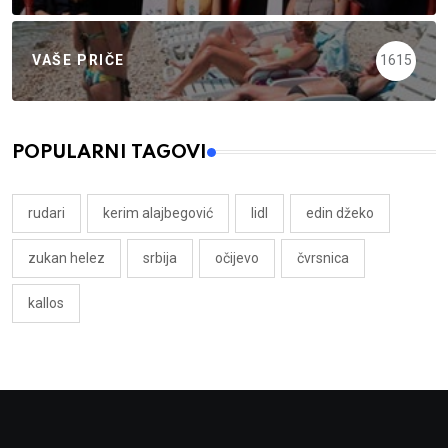
VAŠE PRIČE
1615
POPULARNI TAGOVI
rudari
kerim alajbegović
lidl
edin džeko
zukan helez
srbija
očijevo
čvrsnica
kallos