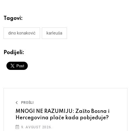
Tagovi:
dino konaković
karleuša
Podijeli:
PROŠLI
MNOGI NE RAZUMIJU: Zašto Bosna i
Hercegovina plače kada pobjeđuje?
9. AVGUST 2026.