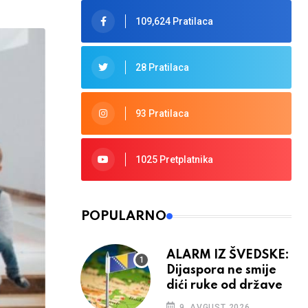
109,624 Pratilaca
28 Pratilaca
93 Pratilaca
1025 Pretplatnika
POPULARNO
ALARM IZ ŠVEDSKE:
Dijaspora ne smije
dići ruke od države
9. AVGUST 2026.