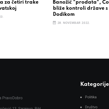
a za četiri trake
Banožić "prodata", Čo
atskoj
bliže kontroli države s
Dodikom
23.
28. NOVEMBAR 2022.
Kategorije
Politika
ja PravoDobro
Društvo
očević 13, Sarajevo, BiH