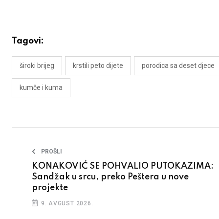
Tagovi:
široki brijeg
krstili peto dijete
porodica sa deset djece
kumče i kuma
PROŠLI
KONAKOVIĆ SE POHVALIO PUTOKAZIMA:
Sandžak u srcu, preko Peštera u nove
projekte
9. AVGUST 2026.