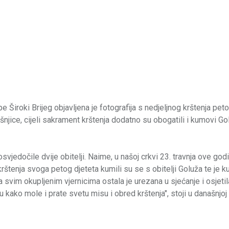
Široki Brijeg objavljena je fotografija s nedjeljnog krštenja peto
našnjice, cijeli sakrament krštenja dodatno su obogatili i kumovi G
vjedočile dvije obitelji. Naime, u našoj crkvi 23. travnja ove god
g krštenja svoga petog djeteta kumili su se s obitelji Goluža te je k
vim okupljenim vjernicima ostala je urezana u sjećanje i osjetil
 kako mole i prate svetu misu i obred krštenja", stoji u današnjoj