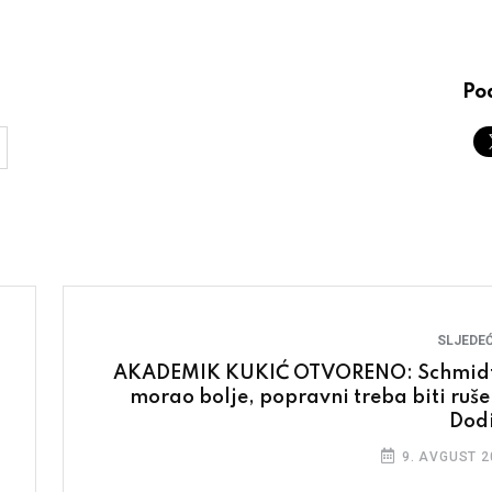
Pod
SLJEDEĆ
AKADEMIK KUKIĆ OTVORENO: Schmidt
morao bolje, popravni treba biti ruše
Dod
9. AVGUST 2