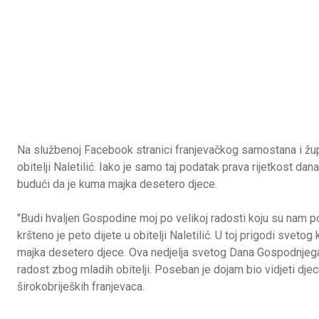
Na službenoj Facebook stranici franjevačkog samostana i župe 
obitelji Naletilić. Iako je samo taj podatak prava rijetkost da
budući da je kuma majka desetero djece.
"Budi hvaljen Gospodine moj po velikoj radosti koju su nam pos
kršteno je peto dijete u obitelji Naletilić. U toj prigodi sveto
majka desetero djece. Ova nedjelja svetog Dana Gospodnjega s
radost zbog mladih obitelji. Poseban je dojam bio vidjeti djecu
širokobrijeških franjevaca.