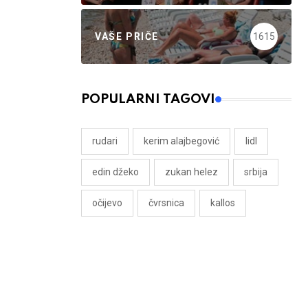
VAŠE PRIČE
1615
POPULARNI TAGOVI
rudari
kerim alajbegović
lidl
edin džeko
zukan helez
srbija
očijevo
čvrsnica
kallos