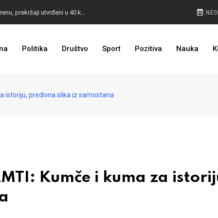
POKVARENO MESO PALI ALARM: Inspektori na terenu, prekršaji utvrđeni u 40 kontrola
NED
CESTA KOJA ŽIVOT ZNAČI: BiH dobija nova 44 kilometra autoceste, radovi kreću uskoro
na
Politika
Društvo
Sport
Pozitiva
Nauka
K
ULAGANJE SE ISPLATI: Oživjela pruga u BiH, turista sve više
toriju, predivna slika iz samostana
: Kumče i kuma za istorij
na