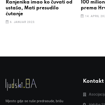
Ranjenika imao ko čuvati od
100 milion
ustaša, Mati presudilo
prema Hrv
ćutanje
14. APRIL 20
6. JANUAR 2023.
Kontakt
Asocijaci
Mjesto gdje se ruše predrasude, brišu
Habibe St