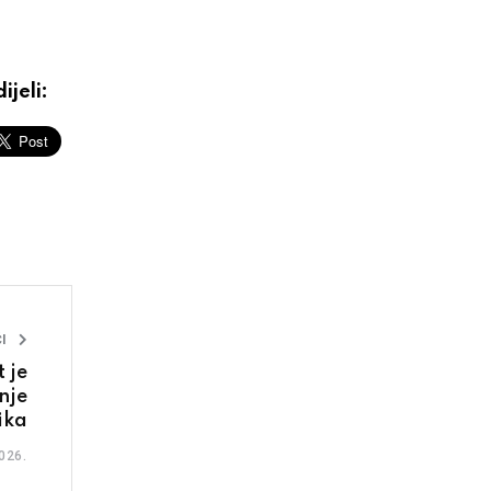
ijeli:
I
 je
nje
ika
026.