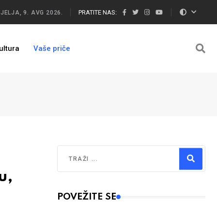
PRATITE NAS:
JELJA, 9. AVG 2026.
ultura
Vaše priče
Traži
u,
Type 2 or more characters for results.
POVEŽITE SE