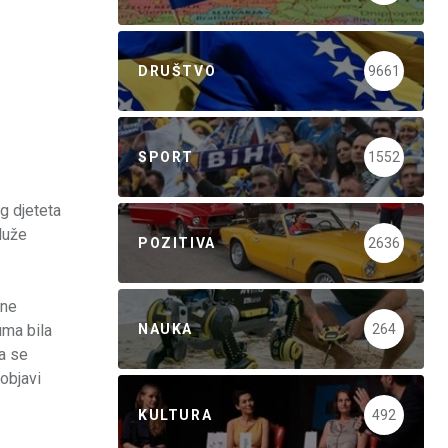
DRUŠTVO
9661
SPORT
1552
g djeteta
oluže
POZITIVA
2636
ine
NAUKA
264
uma bila
a se
 objavi
KULTURA
492