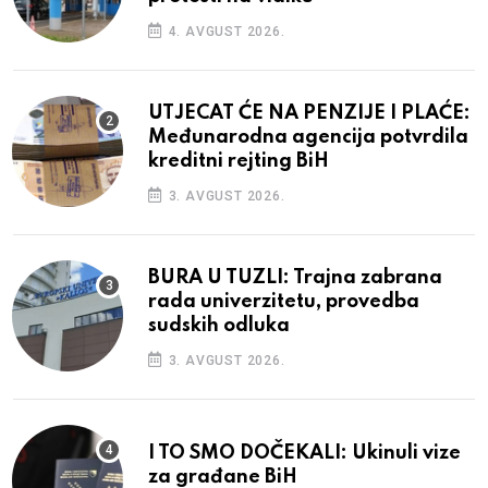
4. AVGUST 2026.
UTJECAT ĆE NA PENZIJE I PLAĆE:
Međunarodna agencija potvrdila
kreditni rejting BiH
3. AVGUST 2026.
BURA U TUZLI: Trajna zabrana
rada univerzitetu, provedba
sudskih odluka
3. AVGUST 2026.
I TO SMO DOČEKALI: Ukinuli vize
za građane BiH