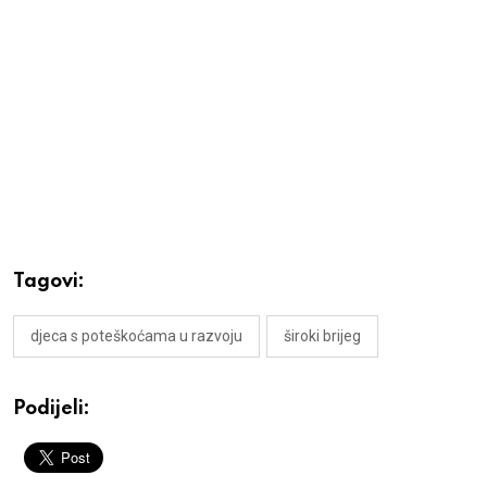
Tagovi:
djeca s poteškoćama u razvoju
široki brijeg
Podijeli: