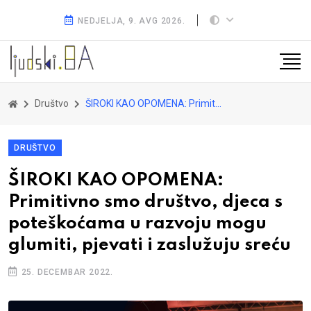
NEDJELJA, 9. AVG 2026.
Društvo
ŠIROKI KAO OPOMENA: Primitivno smo društvo, djeca s poteškoćama u razvoju mogu glumiti, pjevati i zaslužuju sreću
DRUŠTVO
ŠIROKI KAO OPOMENA:
Primitivno smo društvo, djeca s
poteškoćama u razvoju mogu
glumiti, pjevati i zaslužuju sreću
25. DECEMBAR 2022.