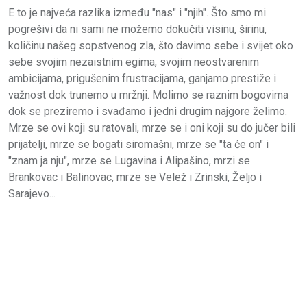
E to je najveća razlika između "nas" i "njih". Što smo mi
pogrešivi da ni sami ne možemo dokučiti visinu, širinu,
količinu našeg sopstvenog zla, što davimo sebe i svijet oko
sebe svojim nezaistnim egima, svojim neostvarenim
ambicijama, prigušenim frustracijama, ganjamo prestiže i
važnost dok trunemo u mržnji. Molimo se raznim bogovima
dok se preziremo i svađamo i jedni drugim najgore želimo.
Mrze se ovi koji su ratovali, mrze se i oni koji su do jučer bili
prijatelji, mrze se bogati siromašni, mrze se "ta će on" i
"znam ja nju", mrze se Lugavina i Alipašino, mrzi se
Brankovac i Balinovac, mrze se Velež i Zrinski, Željo i
Sarajevo...