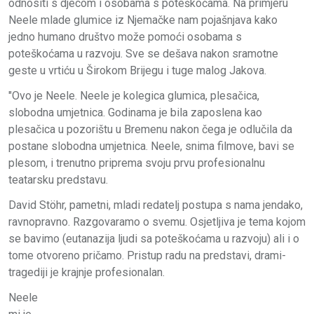
odnositi s djecom i osobama s poteškoćama. Na primjeru
Neele mlade glumice iz Njemačke nam pojašnjava kako
jedno humano društvo može pomoći osobama s
poteškoćama u razvoju. Sve se dešava nakon sramotne
geste u vrtiću u Širokom Brijegu i tuge malog Jakova.
"Ovo je Neele. Neele je kolegica glumica, plesačica,
slobodna umjetnica. Godinama je bila zaposlena kao
plesačica u pozorištu u Bremenu nakon čega je odlučila da
postane slobodna umjetnica. Neele, snima filmove, bavi se
plesom, i trenutno priprema svoju prvu profesionalnu
teatarsku predstavu.
David Stöhr, pametni, mladi redatelj postupa s nama jendako,
ravnopravno. Razgovaramo o svemu. Osjetljiva je tema kojom
se bavimo (eutanazija ljudi sa poteškoćama u razvoju) ali i o
tome otvoreno pričamo. Pristup radu na predstavi, drami-
tragediji je krajnje profesionalan.
Neele