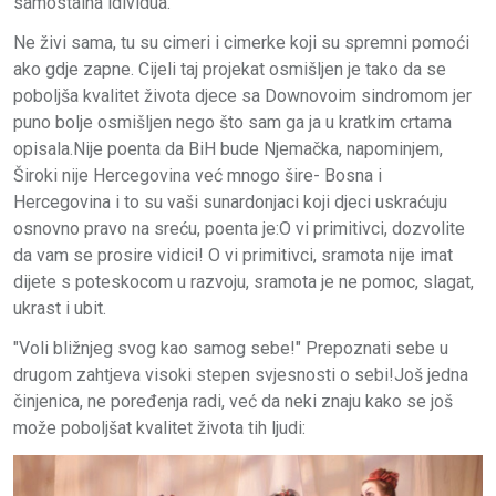
samostalna idividua.
Ne živi sama, tu su cimeri i cimerke koji su spremni pomoći
ako gdje zapne. Cijeli taj projekat osmišljen je tako da se
poboljša kvalitet života djece sa Downovoim sindromom jer
puno bolje osmišljen nego što sam ga ja u kratkim crtama
opisala.Nije poenta da BiH bude Njemačka, napominjem,
Široki nije Hercegovina već mnogo šire- Bosna i
Hercegovina i to su vaši sunardonjaci koji djeci uskraćuju
osnovno pravo na sreću, poenta je:O vi primitivci, dozvolite
da vam se prosire vidici! O vi primitivci, sramota nije imat
dijete s poteskocom u razvoju, sramota je ne pomoc, slagat,
ukrast i ubit.
"Voli bližnjeg svog kao samog sebe!" Prepoznati sebe u
drugom zahtjeva visoki stepen svjesnosti o sebi!Još jedna
činjenica, ne poređenja radi, već da neki znaju kako se još
može poboljšat kvalitet života tih ljudi: