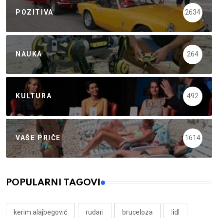
POZITIVA
2634
NAUKA
264
KULTURA
492
VAŠE PRIČE
1614
POPULARNI TAGOVI
kerim alajbegović
rudari
bruceloza
lidl