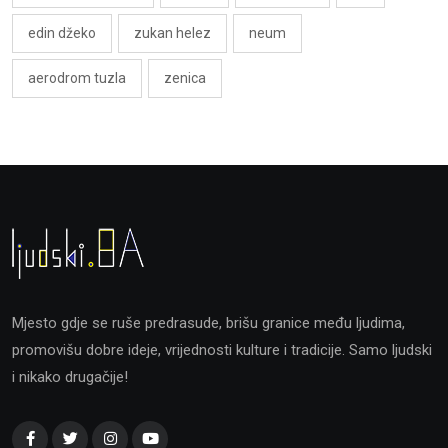
edin džeko
zukan helez
neum
aerodrom tuzla
zenica
Mjesto gdje se ruše predrasude, brišu granice među ljudima,
promovišu dobre ideje, vrijednosti kulture i tradicije. Samo ljudski
i nikako drugačije!