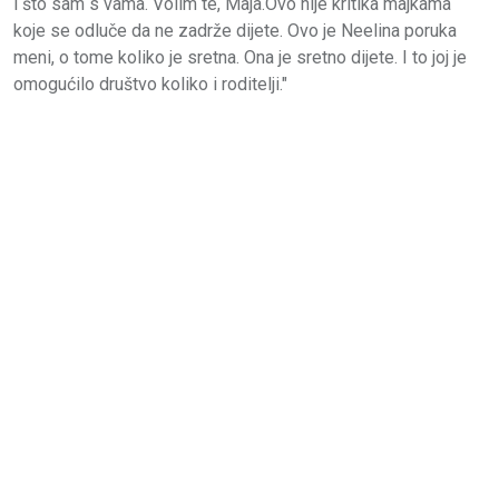
i što sam s vama. Volim te, Maja.Ovo nije kritika majkama
koje se odluče da ne zadrže dijete. Ovo je Neelina poruka
meni, o tome koliko je sretna. Ona je sretno dijete. I to joj je
omogućilo društvo koliko i roditelji."