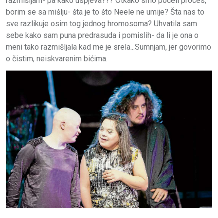
razmišljam- pa kako uspjeva??? Otkako smo počeli proces,
borim se sa mišlju- šta je to što Neele ne umije? Šta nas to
sve razlikuje osim tog jednog hromosoma? Uhvatila sam
sebe kako sam puna predrasuda i pomislih- da li je ona o
meni tako razmišljala kad me je srela...Sumnjam, jer govorimo
o čistim, neiskvarenim bićima.