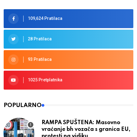
109,624 Pratilaca
28 Pratilaca
93 Pratilaca
1025 Pretplatnika
POPULARNO
RAMPA SPUŠTENA: Masovno
vraćanje bh vozača s granica EU,
protesti na vidiku