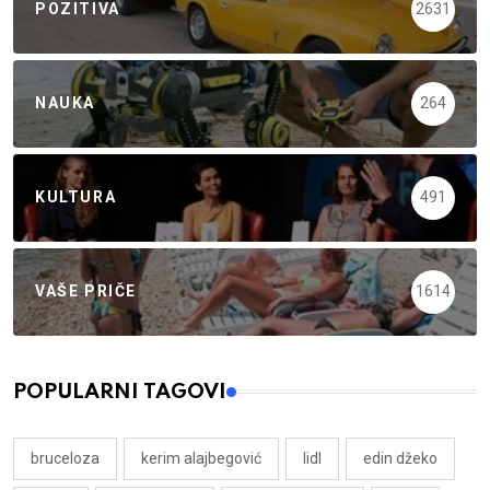
POZITIVA
2631
NAUKA
264
KULTURA
491
VAŠE PRIČE
1614
POPULARNI TAGOVI
bruceloza
kerim alajbegović
lidl
edin džeko