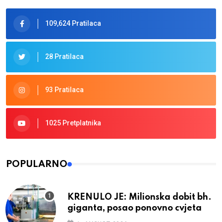
109,624 Pratilaca
28 Pratilaca
93 Pratilaca
1025 Pretplatnika
POPULARNO
KRENULO JE: Milionska dobit bh.
giganta, posao ponovno cvjeta