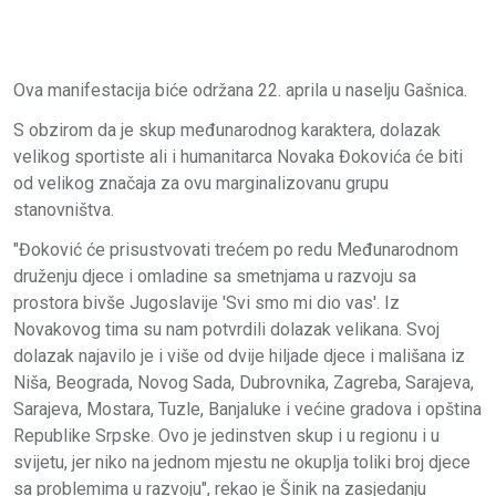
Ova manifestacija biće održana 22. aprila u naselju Gašnica.
S obzirom da je skup međunarodnog karaktera, dolazak
velikog sportiste ali i humanitarca Novaka Đokovića će biti
od velikog značaja za ovu marginalizovanu grupu
stanovništva.
"Đoković će prisustvovati trećem po redu Međunarodnom
druženju djece i omladine sa smetnjama u razvoju sa
prostora bivše Jugoslavije 'Svi smo mi dio vas'. Iz
Novakovog tima su nam potvrdili dolazak velikana. Svoj
dolazak najavilo je i više od dvije hiljade djece i mališana iz
Niša, Beograda, Novog Sada, Dubrovnika, Zagreba, Sarajeva,
Sarajeva, Mostara, Tuzle, Banjaluke i većine gradova i opština
Republike Srpske. Ovo je jedinstven skup i u regionu i u
svijetu, jer niko na jednom mjestu ne okuplja toliki broj djece
sa problemima u razvoju", rekao je Šinik na zasjedanju