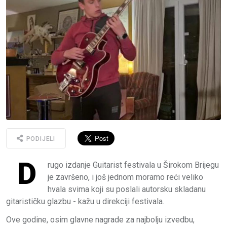
PODIJELI
D
rugo izdanje Guitarist festivala u Širokom Brijegu
je završeno, i još jednom moramo reći veliko
hvala svima koji su poslali autorsku skladanu
gitarističku glazbu - kažu u direkciji festivala.
Ove godine, osim glavne nagrade za najbolju izvedbu,