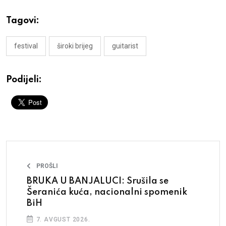
Tagovi:
festival
široki brijeg
guitarist
Podijeli:
PROŠLI
BRUKA U BANJALUCI: Srušila se
Šeranića kuća, nacionalni spomenik
BiH
7. AVGUST 2026.