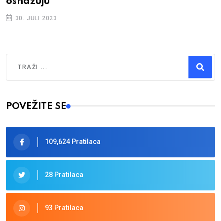
osnažuju"
30. JULI 2023.
Traži
Type 2 or more characters for results.
POVEŽITE SE
109,624 Pratilaca
28 Pratilaca
93 Pratilaca