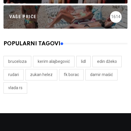
VAŠE PRIČE
1614
POPULARNI TAGOVI
bruceloza
kerim alajbegović
lidl
edin džeko
rudari
zukan helez
fk borac
damir mašić
vlada rs