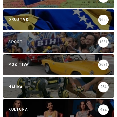
DRUŠTVO
9652
SPORT
1551
POZITIVA
2631
NAUKA
264
KULTURA
492