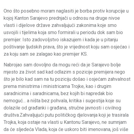
Ono što posebno moram naglasiti je borba protiv korupcije u
kojoj Kanton Sarajevo prednjači u odnosu na druge nivoe
vlasti i dijelove države zahvaljujući zakonima koje smo
usvojili i tijelima koja smo formirali u periodu dok sam bio
premijer. Isto zadovoljstvo iskazujem i kada je u pitanju
poštivanje ljudskih prava, što je vrijednost koju sam osjećao i
za koju sam se zalagao kao premijer KS.
Nabrojao sam dovoljno da mogu reći da je Sarajevo bolje
mjesto za život sad kad odlazim s pozicije premijera nego
što je bilo kad sam na tu poziciju došao i osjećam zahvalnost
prema ministrima i ministricama Trojke, kao i drugim
saradnicima i saradnicama, bez kojih bi napredak bio
nemoguć… a ništa bez pohvala, kritika i sugestija koje su
dolazile od građanki i građana, stručne javnosti i civilnog
društva.Zahvaljujući putu političkog djelovanja koji je trasirala
Trojka, koja ostaje na vlasti u Kantonu Sarajevo, ne sumnjam
da će sljedeća Vlada, koja će uskoro biti imenovana, još više