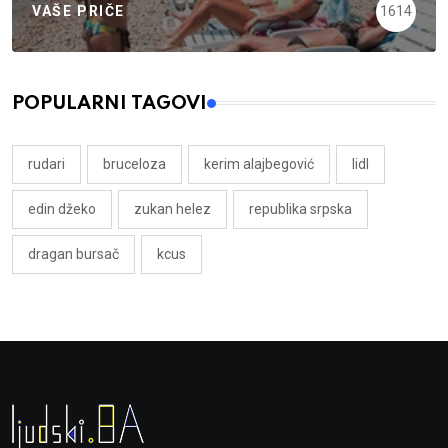
VAŠE PRIČE
1614
POPULARNI TAGOVI
rudari
bruceloza
kerim alajbegović
lidl
edin džeko
zukan helez
republika srpska
dragan bursač
kcus