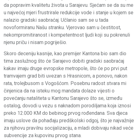
da popravim kvalitetu života u Sarajevu. Sjećam se da su me
u najvećoj mjeri frustrirale redukcije vode i stanje u kojem se
nalazio gradski saobraćaj. Učlanio sam se u tada
novoformiranu Našu stranku. Vjerovao sam u čestitost,
nekompromitiranost i kompetentnost ljudi koji su pokrenuli
njenu priču i nisam pogriješio.
Skoro deceniju kasnije, kao premijer Kantona bio sam dio
tima zaslužnog što će Sarajevo dobiti
gradski saobraćaj
kakav imaju druge evropske metropole, što će po prvi put
tramvajem grad biti uvezan s Hrasnicom, a ponovo, nakon
rata, trolejbusom s Vogošćom. Posebnu radost stvara mi
činjenica da na isteku mog mandata dolaze vijesti o
povećanju nataliteta u Kantonu Sarajevo što se, između
ostalog, dovodi u vezu s naknadom porodiljama koja iznosi
preko 12.000 KM do bebinog prvog rođendana. Sva djeca
imaju uslove da pohađaju predškolski odgoj, što je najvažnije
za njihovu pravilnu socijalizaciju, a mladi dobivaju nikad veće
subvencije za kupovinu prvog stana.