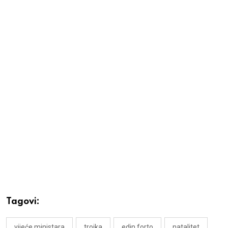
Tagovi:
vijeće ministara
trojka
edin forto
natalitet