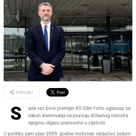
PODIJELI
S
ada već bivši premijer KS Edin Forto oglasiop se
nakon imenovanja na poziciju državnog ministra.
njegovu objavu prenosimo u cijelosti.
U politiku sam ušao 2009. godine motiviran isključivo željom