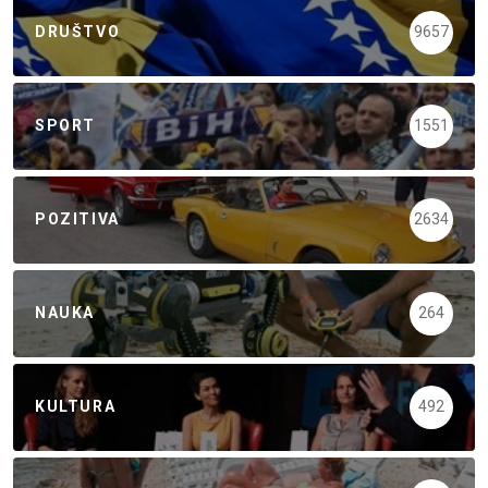
DRUŠTVO
9657
SPORT
1551
POZITIVA
2634
NAUKA
264
KULTURA
492