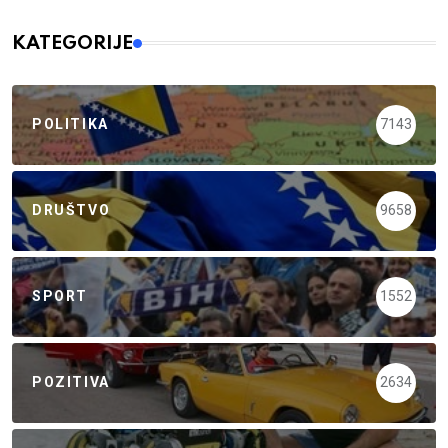
KATEGORIJE
POLITIKA
7143
DRUŠTVO
9658
SPORT
1552
POZITIVA
2634