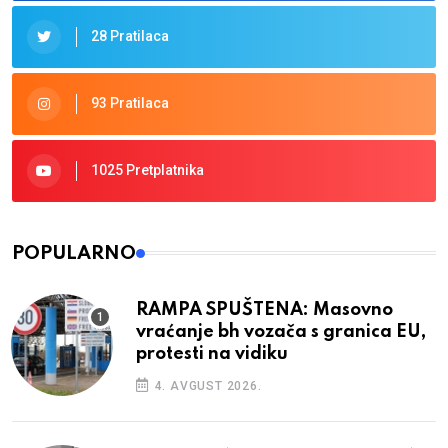
28 Pratilaca
93 Pratilaca
1025 Pretplatnika
POPULARNO
RAMPA SPUŠTENA: Masovno
vraćanje bh vozača s granica EU,
protesti na vidiku
4. AVGUST 2026.