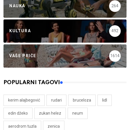
NAUKA
264
KULTURA
492
VAŠE PRIČE
1614
POPULARNI TAGOVI
kerim alajbegović
rudari
bruceloza
lidl
edin džeko
zukan helez
neum
aerodrom tuzla
zenica