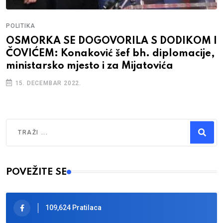
POLITIKA
OSMORKA SE DOGOVORILA S DODIKOM I
ČOVIĆEM: Konaković šef bh. diplomacije,
ministarsko mjesto i za Mijatovića
15. DECEMBAR 2022.
Traži
Type 2 or more characters for results.
POVEŽITE SE
109,624 Pratilaca