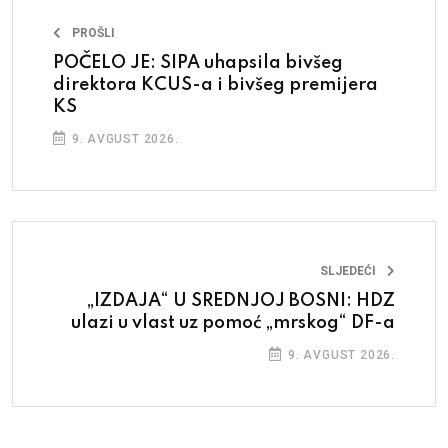
PROŠLI
POČELO JE: SIPA uhapsila bivšeg
direktora KCUS-a i bivšeg premijera
KS
9. AVGUST 2026.
SLJEDEĆI
„IZDAJA“ U SREDNJOJ BOSNI: HDZ
ulazi u vlast uz pomoć „mrskog“ DF-a
9. AVGUST 2026.