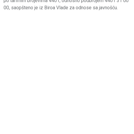
po tarifnim brojevima 4401, odnosno podbrojem 4401 31 00
00, saopšteno je iz Biroa Vlade za odnose sa javnošću.