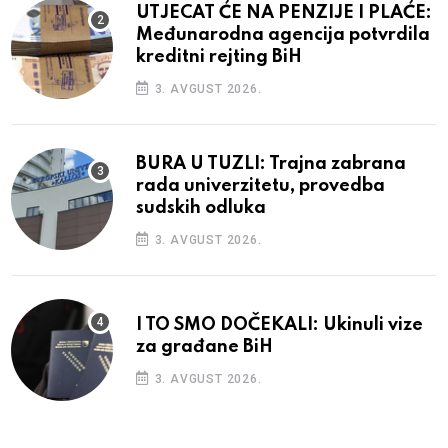
UTJECAT ĆE NA PENZIJE I PLAĆE:
Međunarodna agencija potvrdila
kreditni rejting BiH
3. AVGUST 2026.
BURA U TUZLI: Trajna zabrana
rada univerzitetu, provedba
sudskih odluka
3. AVGUST 2026.
I TO SMO DOČEKALI: Ukinuli vize
za građane BiH
3. AVGUST 2026.