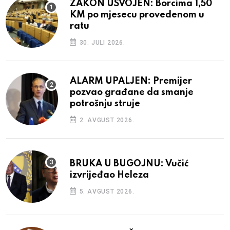
ZAKON USVOJEN: Borcima 1,50
KM po mjesecu provedenom u
ratu
30. JULI 2026.
ALARM UPALJEN: Premijer
pozvao građane da smanje
potrošnju struje
2. AVGUST 2026.
BRUKA U BUGOJNU: Vučić
izvrijeđao Heleza
5. AVGUST 2026.