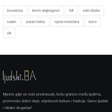
bruceloza
kerim alajbegović
lidl
edin džeko
rudari
zukan helez
vijeće ministara
borci
cik
Mjesto gdje se ruše predrasude, brišu granice među ljudima,
promovišu dobre ideje, vrijednosti kulture i tradicije. Samo ljudski
i nikako drugačije!