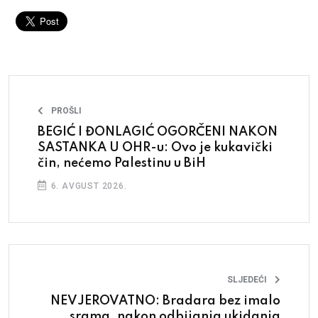
PROŠLI
BEGIĆ I ĐONLAGIĆ OGORČENI NAKON
SASTANKA U OHR-u: Ovo je kukavički
čin, nećemo Palestinu u BiH
6. AVGUST 2026.
SLJEDEĆI
NEVJEROVATNO: Bradara bez imalo
srama, nakon odbijanja ukidanja