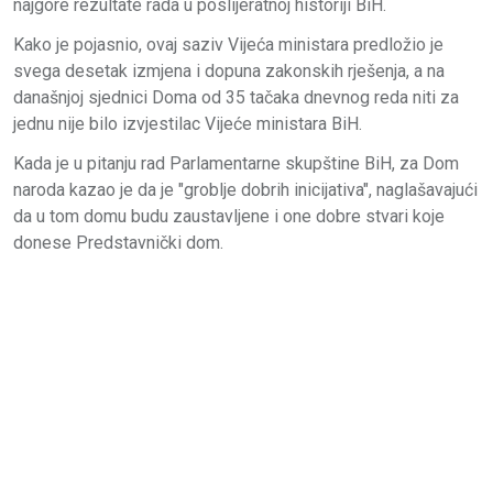
najgore rezultate rada u poslijeratnoj historiji BiH.
Kako je pojasnio, ovaj saziv Vijeća ministara predložio je
svega desetak izmjena i dopuna zakonskih rješenja, a na
današnjoj sjednici Doma od 35 tačaka dnevnog reda niti za
jednu nije bilo izvjestilac Vijeće ministara BiH.
Kada je u pitanju rad Parlamentarne skupštine BiH, za Dom
naroda kazao je da je "groblje dobrih inicijativa", naglašavajući
da u tom domu budu zaustavljene i one dobre stvari koje
donese Predstavnički dom.