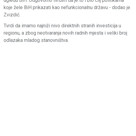
ugledu BiH. Odgovorno tvrdim da je to i bio cilj politikama
koje žele BiH prikazati kao nefunkcionalnu državu - dodao je
Zvizdić.
Tvrdi da imamo najniži nivo direktnih stranih investicija u
regionu, a zbog neotvaranja novih radnih mjesta i veliki broj
odlazaka mladog stanovništva.