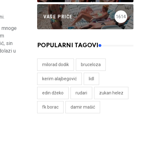
ni.
VAŠE PRIČE
1614
le mnoge
im
ć, sin
POPULARNI TAGOVI
dolazi u
milorad dodik
bruceloza
kerim alajbegović
lidl
edin džeko
rudari
zukan helez
fk borac
damir mašić