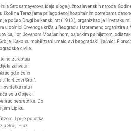
nila Strossmayerova ideja sloge južnoslavenskih naroda. Godin
i u školi na Terazijama prilagođenoj hospitalnim potrebama danon
je počeo Drugi balkanski rat (1913.), organizirao je Hrvatsku mis
 u bolnici Crvenoga križa u Beogradu. Istoremeno organizira 
ovića, i dr. Jovanom Moačaninom, osječkim psihijatrom, odlazak
rbije. Kako su mobilizrani umalo svi beogradski liječnici, Florsc
eogradske civile.
ta ne zarastaju
ijelu zahvata i
krac gdje će ih
 „Floršicovi Srbi”.
i svršetka rata i
aća se u Osijek i
erirao nesretnike. Do
ižnjem Lipiku.
ützom. I prije početka
 u Srbiji – uz