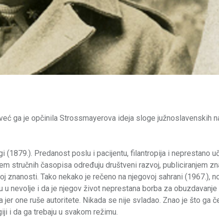
ć ga je opčinila Strossmayerova ideja sloge južnoslavenskih n
i (1879.). Predanost poslu i pacijentu, filantropija i neprestano u
em stručnih časopisa određuju društveni razvoj, publiciranjem z
j znanosti. Tako nekako je rečeno na njegovoj sahrani (1967.), n
ju u nevolje i da je njegov život neprestana borba za obuzdavanj
a jer one ruše autoritete. Nikada se nije svladao. Znao je što ga 
iji i da ga trebaju u svakom režimu.