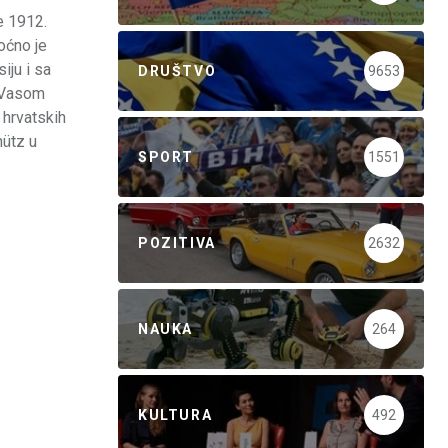
e 1912.
oćno je
iju i sa
DRUŠTVO
9653
s Vasom
 hrvatskih
hütz u
SPORT
1551
POZITIVA
2632
NAUKA
264
KULTURA
492