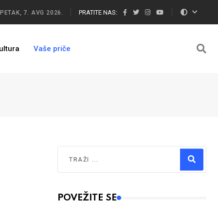
PRATITE NAS:
PETAK, 7. AVG 2026.
ultura
Vaše priče
Traži
Type 2 or more characters for results.
POVEŽITE SE