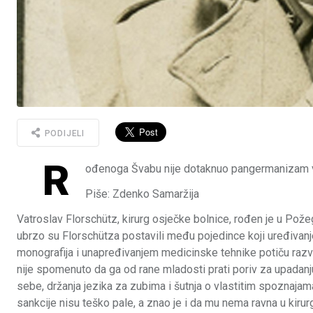
PODIJELI
R
ođenoga Švabu nije dotaknuo pangermanizam ve
Piše: Zdenko Samaržija
Vatroslav Florschütz, kirurg osječke bolnice, rođen je u Požeg
ubrzo su Florschütza postavili među pojedince koji uređivanj
monografija i unapređivanjem medicinske tehnike potiču razvo
nije spomenuto da ga od rane mladosti prati poriv za upadan
sebe, držanja jezika za zubima i šutnja o vlastitim spoznajam
sankcije nisu teško pale, a znao je i da mu nema ravna u kirurg