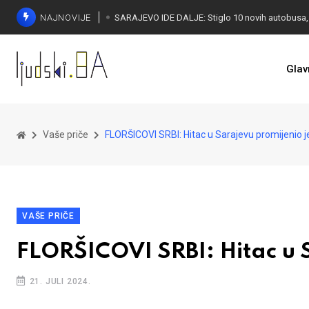
NAJNOVIJE
Glav
Vaše priče
FLORŠICOVI SRBI: Hitac u Sarajevu promijenio j
VAŠE PRIČE
FLORŠICOVI SRBI: Hitac u S
21. JULI 2024.