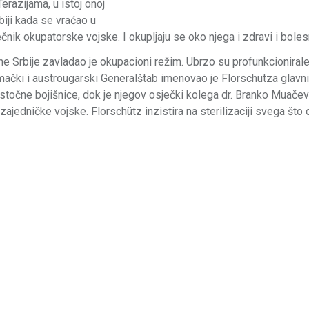
erazijama, u istoj onoj
biji kada se vraćao u
čnik okupatorske vojske. I okupljaju se oko njega i zdravi i boles
ne Srbije zavladao je okupacioni režim. Ubrzo su profunkcionira
jemački i austrougarski Generalštab imenovao je Florschütza glavn
 Istočne bojišnice, dok je njegov osječki kolega dr. Branko Muačevi
jedničke vojske. Florschütz inzistira na sterilizaciji svega što 