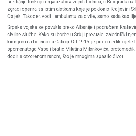
središnju funkciju organizatora vojnih bolnica, u Beogradu na T
zgradi operira sa istim alatkama koje je poklonio Kraljevini Sr
Osijek. Također, vodi i ambulantu za civile, samo sada kao lije
Srpska vojska se povukla preko Albanije i područjem Kraljevi
civilne službe. Kako su borbe u Srbiji prestale, zajednički n
kirurgom na bojišnici u Galiciji. Od 1916. je protomedik cijele
spomenutoga Vase i bratić Milutina Milankovića, protomedik za
dodir s otvorenom ranom, što je mnogima spasilo život.