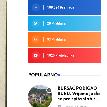
109,624 Pratilaca
28 Pratilaca
93 Pratilaca
1025 Pretplatnika
POPULARNO
BURSAĆ PODIGAO
BURU: Vrijeme je da
se preispita status
Srebrenice u RS
1. AVGUST 2026.