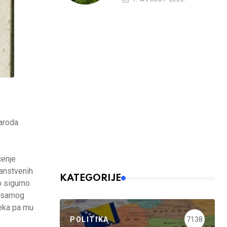
aroda.
čenje
nanstvenih
KATEGORIJE
o sigurno
e samog
čeka pa mu
POLITIKA
7138