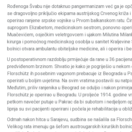
Rođenoga Švabu nije dotaknuo pangermanizam već ga je opči
se dragovoljno priključio ekipama austrijskog Crvenog križa 
operirao ranjene srpske vojnike u Prvom balkanskom ratu. Čim 
suprogom Elizabetom, medicinskom sestrom, ponovno operira
Muačevićem, osječkim veletrgovcem i ujakom Milutina Milank
kirurga i pomoćnog medicinskog osoblja u sanitet Kraljevine S
bolnici otvara ambulantu obiteljske medicine, ali i operira i b
U postoperativnom razdoblju prmijećuje da rane u 36 pacijena
predviđenom brzinom. Shvatio je kako je pogriješio u nekom d
Florschütz ih posebnim vagonom prebacuje iz Beograda u Pa
operirati u boljim uvjetima. Na svim vratima postavili su natpis
Međutim, priliv ranjenika u Beograd se oduljio i nakon primirja 
Florschütz je operirao u Beogradu. U proljeće 1914. godine vr
petkom navečer putuje u Pakrac da bi subotom i nedjeljom op
lipnja su svi pacijenti operirani i počela je rehabilitacija u obl
Odmah nakon hitca u Sarajevu, sudbina se našalila sa Florsch
Velikog rata imenuju ga šefom austrougarskih kirurških bolnica