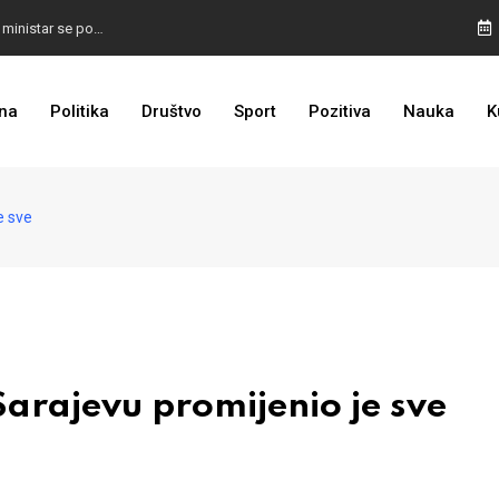
SARAJEVO IDE DALJE: Stiglo 10 novih autobusa, ministar se pohvalio
LOŠE VIJESTI ZA DODIKA: Povratak na crnu listu sve bliže
na
Politika
Društvo
Sport
Pozitiva
Nauka
K
ALARM UPALJEN: Požar ugrozio kuće, u pomoć stigli Air tractor i helikopter
e sve
arajevu promijenio je sve