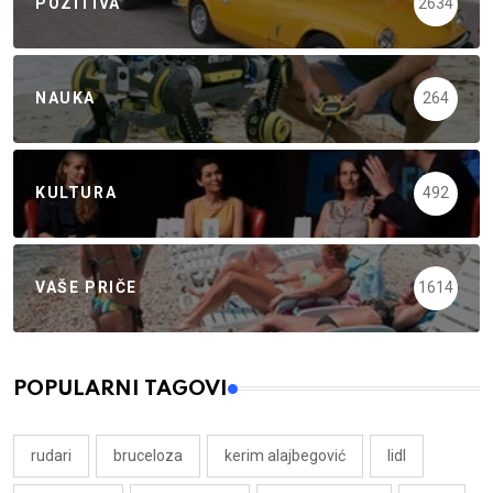
POZITIVA
2634
NAUKA
264
KULTURA
492
VAŠE PRIČE
1614
POPULARNI TAGOVI
rudari
bruceloza
kerim alajbegović
lidl