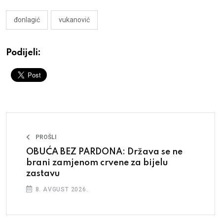
đonlagić
vukanović
Podijeli:
PROŠLI
OBUĆA BEZ PARDONA: Država se ne
brani zamjenom crvene za bijelu
zastavu
8. AVGUST 2026.