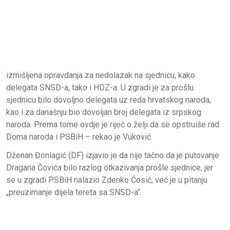
izmišljena opravdanja za nedolazak na sjednicu, kako
delegata SNSD-a, tako i HDZ-a. U zgradi je za prošlu
sjednicu bilo dovoljno delegata uz reda hrvatskog naroda,
kao i za današnju bio dovoljan broj delegata iz srpskog
naroda. Prema tome ovdje je riječ o želji da se opstruiše rad
Doma naroda i PSBiH – rekao je Vuković.
Dženan Đonlagić (DF) izjavio je da nije tačno da je putovanje
Dragana Čovića bilo razlog otkazivanja prošle sjednice, jer
se u zgradi PSBiH nalazio Zdenko Ćosić, već je u pitanju
„preuzimanje dijela tereta sa SNSD-a“.