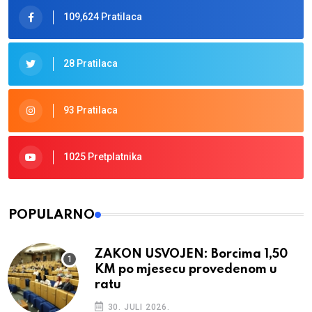
109,624 Pratilaca
28 Pratilaca
93 Pratilaca
1025 Pretplatnika
POPULARNO
ZAKON USVOJEN: Borcima 1,50
KM po mjesecu provedenom u
ratu
30. JULI 2026.