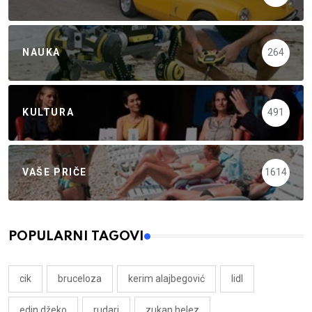
NAUKA
264
KULTURA
491
VAŠE PRIČE
1614
POPULARNI TAGOVI
cik
bruceloza
kerim alajbegović
lidl
edin džeko
rudari
zukan helez