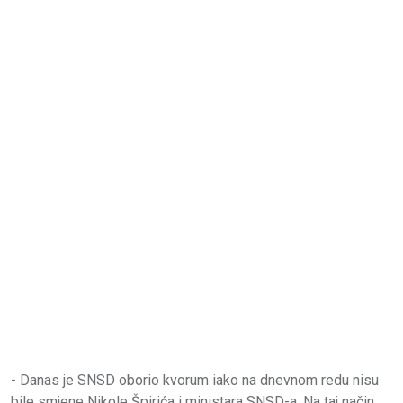
- Danas je SNSD oborio kvorum iako na dnevnom redu nisu
bile smjene Nikole Špirića i ministara SNSD-a. Na taj način