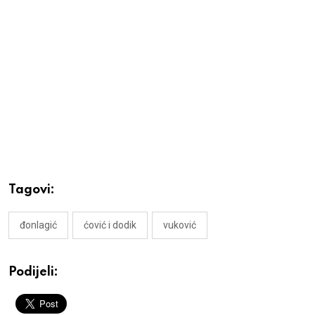
Tagovi:
đonlagić
ćović i dodik
vuković
Podijeli: