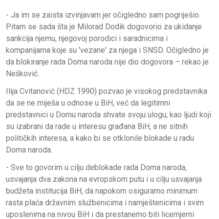
- Ja im se zaista izvinjavam jer očigledno sam pogriješio.
Pitam se sada šta je Milorad Dodik dogovorio za ukidanje
sankcija njemu, njegovoj porodici i saradnicima i
kompanijama koje su 'vezane' za njega i SNSD. Očigledno je
da blokiranje rada Doma naroda nije dio dogovora – rekao je
Nešković.
Ilija Cvitanović (HDZ 1990) pozvao je visokog predstavnika
da se ne miješa u odnose u BiH, već da legitimni
predstavnici u Domu naroda shvate svoju ulogu, kao ljudi koji
su izabrani da rade u interesu građana BiH, a ne sitnih
političkih interesa, a kako bi se otklonile blokade u radu
Doma naroda.
- Sve to govorim u cilju deblokade rada Doma naroda,
usvajanja dva zakona na evropskom putu i u cilju usvajanja
budžeta institucija BiH, da napokom osiguramo minimum
rasta plaća državnim službenicima i namještenicima i svim
uposlenima na nivou BiH i da prestanemo biti licemjerni