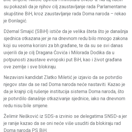
su pokazali da je njihov cilj zaustavljanje rada Parlamentarne
skupštine BiH, kroz zaustavljanje rada Doma naroda – rekao
je Đonlagić.
Džemal Smajić (SBiH) ističe da je velika šteta što je današnja
sjednica otkazana jer je na dnevnom redu bilo mnogo zakona
koji su veoma korisni za bh.građane, te da su se svi danas
uvjerili da je cilj Dragana Ćovića i Milorada Dodika da u
potpunosti zaustave evropski put BiH, kao i život građana
ove zemlje i sve blokiraju.
Nezavisni kandidat Zlatko Miletić je izjavio da se potvrdio
njegov stav da se rad Doma naroda neće nastaviti. Kazao je
da je krajnji cilj rušenje institucija sistema Doma naroda, što
je potvrdilo današnje otkazivanje sjednice, iako na dnevnom
redu nisu bile smjene.
Želimir Nešković iz SDS-a izvinio se delegatima SNSD-a jer
je ranije kazao da se oni neće više usuditi da blokiraju rad
Doma naroda PS BiH.