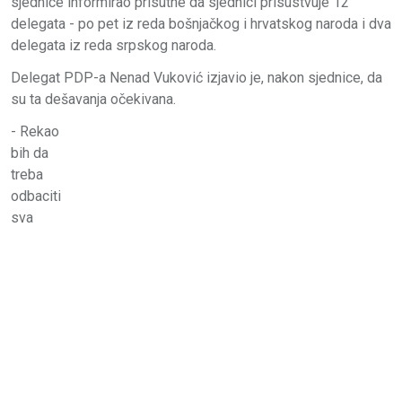
sjednice informirao prisutne da sjednici prisustvuje 12
delegata - po pet iz reda bošnjačkog i hrvatskog naroda i dva
delegata iz reda srpskog naroda.
Delegat PDP-a Nenad Vuković izjavio je, nakon sjednice, da
su ta dešavanja očekivana.
- Rekao
bih da
treba
odbaciti
sva