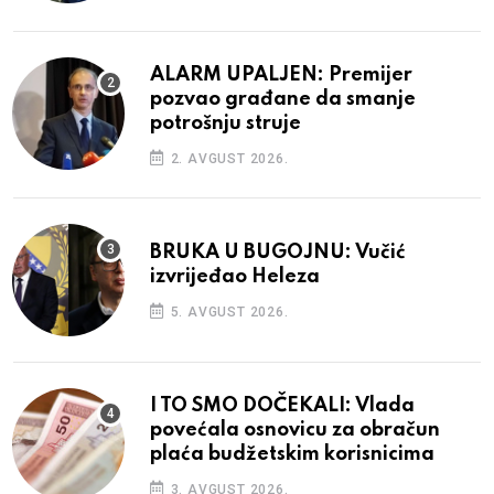
ALARM UPALJEN: Premijer
pozvao građane da smanje
potrošnju struje
2. AVGUST 2026.
BRUKA U BUGOJNU: Vučić
izvrijeđao Heleza
5. AVGUST 2026.
I TO SMO DOČEKALI: Vlada
povećala osnovicu za obračun
plaća budžetskim korisnicima
3. AVGUST 2026.