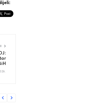
ijeli:
I
OJ:
tar
BiH
026.