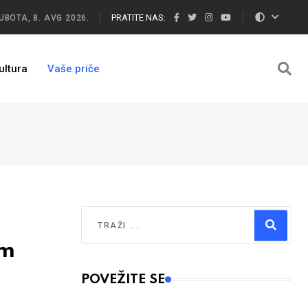
PRATITE NAS:
UBOTA, 8. AVG 2026.
ultura
Vaše priče
Traži
im
Type 2 or more characters for results.
POVEŽITE SE