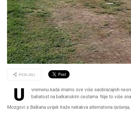
PODIJELI
U
vremenu kada imamo sve više saobraćajnih nesreća,
bahatost na balkanskim cestama. Nije to više snala
Mozgovi s Balkana uvijek traže nekakva alternativna rješenja, 