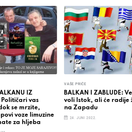
VAŠE PRIČE
BALKAN I ZABLUDE: Ve
BALKANU IZ
voli Istok, ali će radije 
olitičari vas
na Zapadu
dok se mrzite,
povi voze limuzine
24. JUNI 2022.
mate za hljeba