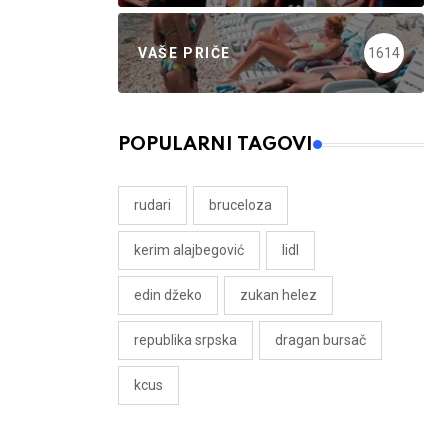
VAŠE PRIČE
1614
POPULARNI TAGOVI
rudari
bruceloza
kerim alajbegović
lidl
edin džeko
zukan helez
republika srpska
dragan bursač
kcus