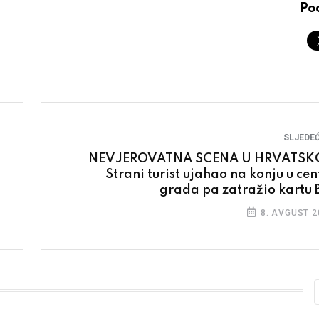
Pod
SLJEDEĆ
NEVJEROVATNA SCENA U HRVATSK
Strani turist ujahao na konju u cen
grada pa zatražio kartu 
8. AVGUST 2