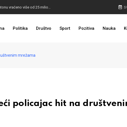
I TO SMO DOČEKALI: U 4 godine građanima u kantonu vraćeno više od 25 miliona KM
S
I TO JE BIH: Prvašićima 50 ruksaka sa školskim priborom
na
Politika
Društvo
Sport
Pozitiva
Nauka
K
 društvenim mrežama
 policajac hit na društven