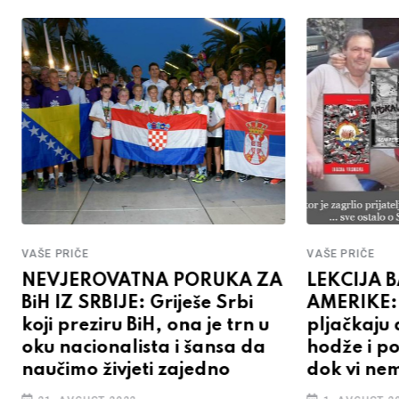
VAŠE PRIČE
VAŠE PRIČE
NEVJEROVATNA PORUKA ZA
LEKCIJA 
BiH IZ SRBIJE: Griješe Srbi
AMERIKE: P
koji preziru BiH, ona je trn u
pljačkaju 
oku nacionalista i šansa da
hodže i po
naučimo živjeti zajedno
dok vi ne