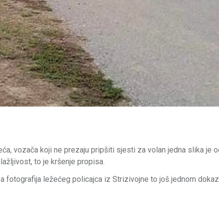
 vozača koji ne prezaju pripšiti sjesti za volan jedna slika je o
žljivost, to je kršenje propisa.
a fotografija ležećeg policajca iz Strizivojne to još jednom dokaz