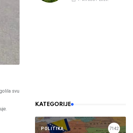
golila svu
KATEGORIJE
uje.
POLITIKA
7142