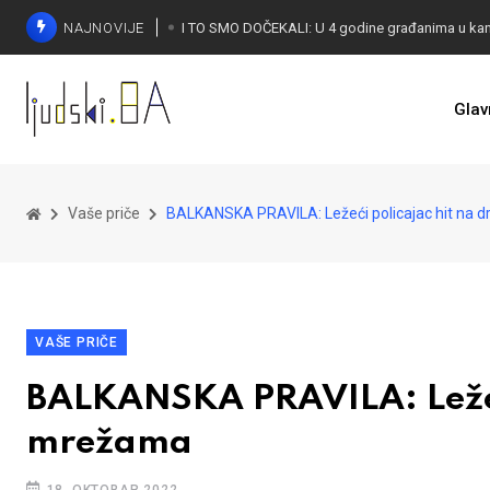
NAJNOVIJE
Glav
KONAKOVIĆ PALI ALARM: Otvoreno pismo UN-u
Vaše priče
BALKANSKA PRAVILA: Ležeći policajac hit na
VAŠE PRIČE
BALKANSKA PRAVILA: Ležeći
mrežama