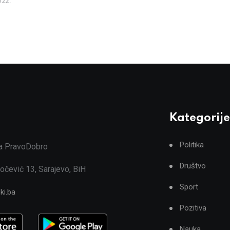
022.
Kategorije
Politika
ja PravoDobro
Društvo
očević 13, Sarajevo, BiH
Sport
ki.ba
Pozitiva
Nauka