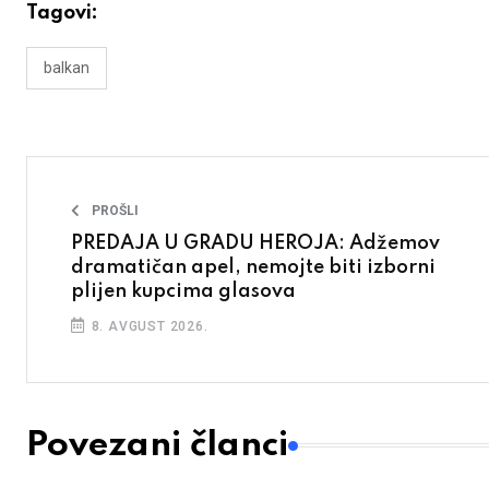
Tagovi:
balkan
PROŠLI
PREDAJA U GRADU HEROJA: Adžemov
dramatičan apel, nemojte biti izborni
plijen kupcima glasova
8. AVGUST 2026.
Povezani članci