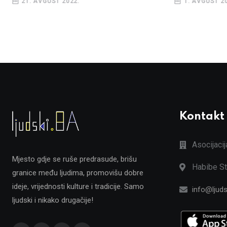
21. AVGUST 2022.
1. AVGUST 2
Kontakt
Asocijaci
Mjesto gdje se ruše predrasude, brišu
Habibe St
granice među ljudima, promovišu dobre
ideje, vrijednosti kulture i tradicije. Samo
info@ljuds
ljudski i nikako drugačije!