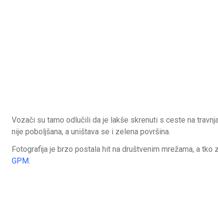
Vozači su tamo odlučili da je lakše skrenuti s ceste na travnj
nije poboljšana, a uništava se i zelena površina.
Fotografija je brzo postala hit na društvenim mrežama, a tko 
GPM.