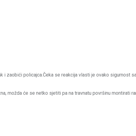
ak i zaobići policajca.Čeka se reakcija vlasti je ovako sigurnost s
zna, možda će se netko sjetiti pa na travnatu površinu montirati 