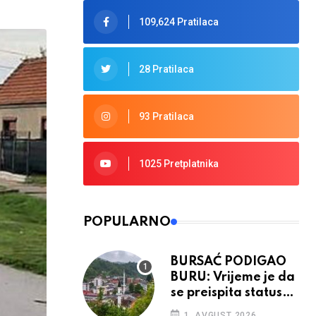
109,624 Pratilaca
28 Pratilaca
93 Pratilaca
1025 Pretplatnika
POPULARNO
BURSAĆ PODIGAO
BURU: Vrijeme je da
se preispita status
Srebrenice u RS
1. AVGUST 2026.