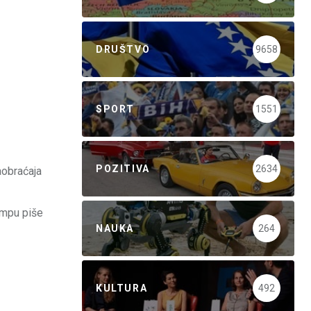
DRUŠTVO
9658
SPORT
1551
POZITIVA
2634
aobraćaja
rampu piše
NAUKA
264
KULTURA
492