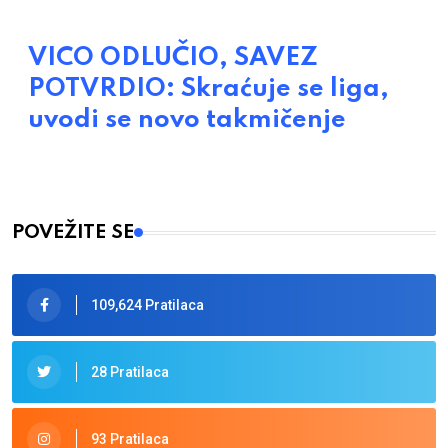
VICO ODLUČIO, SAVEZ
POTVRDIO: Skraćuje se liga,
uvodi se novo takmičenje
POVEŽITE SE
109,624 Pratilaca
28 Pratilaca
93 Pratilaca