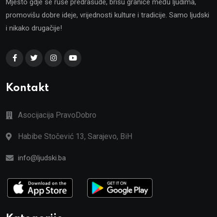
Mjesto gdje se ruše predrasude, brišu granice među ljudima,
promovišu dobre ideje, vrijednosti kulture i tradicije. Samo ljudski
i nikako drugačije!
Kontakt
Asocijacija PravoDobro
Habibe Stočević 13, Sarajevo, BiH
info@ljudski.ba