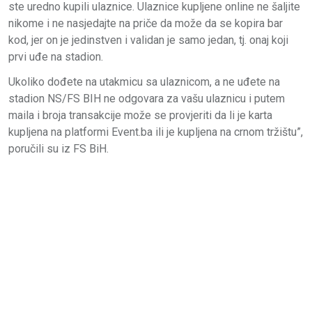
ste uredno kupili ulaznice. Ulaznice kupljene online ne šaljite
nikome i ne nasjedajte na priče da može da se kopira bar
kod, jer on je jedinstven i validan je samo jedan, tj. onaj koji
prvi uđe na stadion.
Ukoliko dođete na utakmicu sa ulaznicom, a ne uđete na
stadion NS/FS BIH ne odgovara za vašu ulaznicu i putem
maila i broja transakcije može se provjeriti da li je karta
kupljena na platformi Event.ba ili je kupljena na crnom tržištu”,
poručili su iz FS BiH.