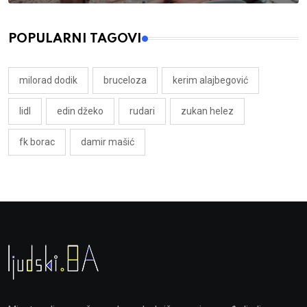
POPULARNI TAGOVI
milorad dodik
bruceloza
kerim alajbegović
lidl
edin džeko
rudari
zukan helez
fk borac
damir mašić