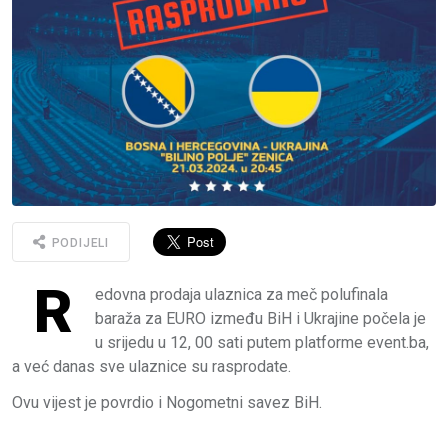
PODIJELI
R
edovna prodaja ulaznica za meč polufinala
baraža za EURO između BiH i Ukrajine počela je
u srijedu u 12, 00 sati putem platforme event.ba,
a već danas sve ulaznice su rasprodate.
Ovu vijest je povrdio i Nogometni savez BiH.