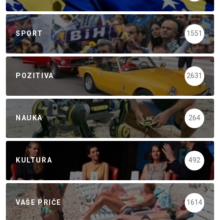
SPORT
1551
POZITIVA
2631
NAUKA
264
KULTURA
492
VAŠE PRIČE
1614