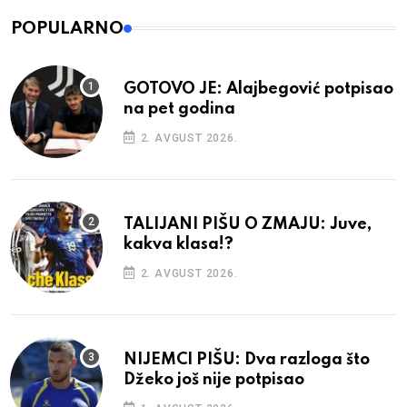
POPULARNO
GOTOVO JE: Alajbegović potpisao
na pet godina
2. AVGUST 2026.
TALIJANI PIŠU O ZMAJU: Juve,
kakva klasa!?
2. AVGUST 2026.
NIJEMCI PIŠU: Dva razloga što
Džeko još nije potpisao