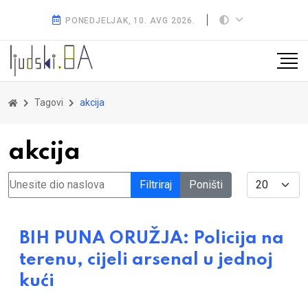
PONEDJELJAK, 10. AVG 2026.
Tagovi
akcija
akcija
Unesite dio naslova
Display #
Filtriraj
Poništi
BIH PUNA ORUŽJA: Policija na
terenu, cijeli arsenal u jednoj
kući