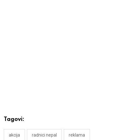
Tagovi:
akcija
radnici nepal
reklama