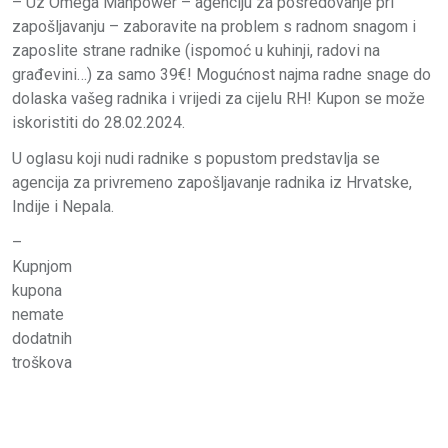
– Uz Omega Manpower – agenciju za posredovanje pri
zapošljavanju – zaboravite na problem s radnom snagom i
zaposlite strane radnike (ispomoć u kuhinji, radovi na
građevini…) za samo 39€! Mogućnost najma radne snage do
dolaska vašeg radnika i vrijedi za cijelu RH! Kupon se može
iskoristiti do 28.02.2024.
U oglasu koji nudi radnike s popustom predstavlja se
agencija za privremeno zapošljavanje radnika iz Hrvatske,
Indije i Nepala.
–
Kupnjom
kupona
nemate
dodatnih
troškova