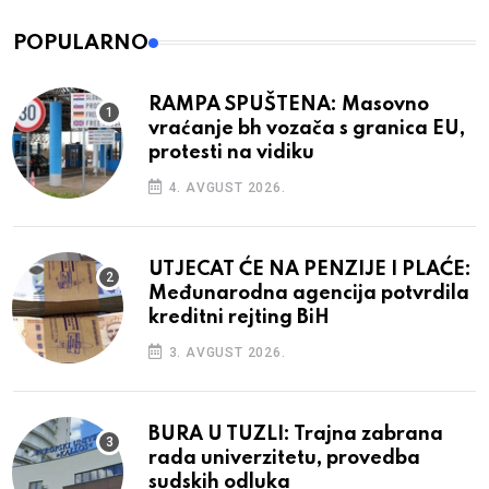
POPULARNO
RAMPA SPUŠTENA: Masovno
vraćanje bh vozača s granica EU,
protesti na vidiku
4. AVGUST 2026.
UTJECAT ĆE NA PENZIJE I PLAĆE:
Međunarodna agencija potvrdila
kreditni rejting BiH
3. AVGUST 2026.
BURA U TUZLI: Trajna zabrana
rada univerzitetu, provedba
sudskih odluka