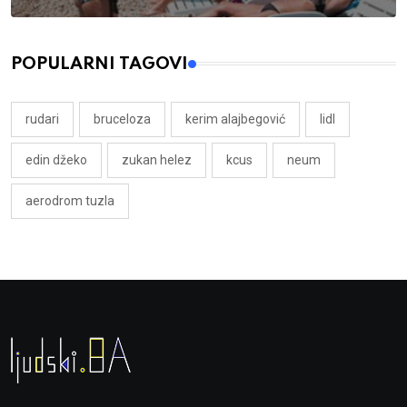
POPULARNI TAGOVI
rudari
bruceloza
kerim alajbegović
lidl
edin džeko
zukan helez
kcus
neum
aerodrom tuzla