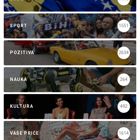
SPORT
1551
POZITIVA
2634
NAUKA
264
KULTURA
492
VAŠE PRIČE
1614