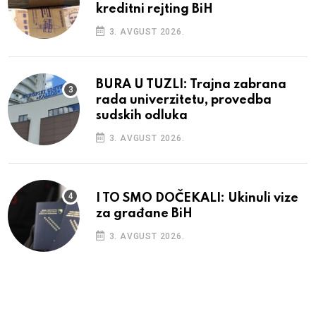
kreditni rejting BiH
3. AVGUST 2026.
BURA U TUZLI: Trajna zabrana
rada univerzitetu, provedba
sudskih odluka
3. AVGUST 2026.
I TO SMO DOČEKALI: Ukinuli vize
za građane BiH
3. AVGUST 2026.