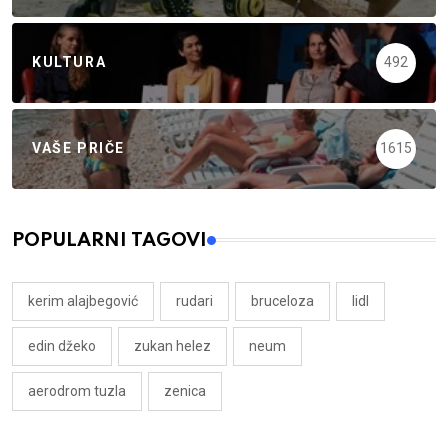
KULTURA
492
VAŠE PRIČE
1615
POPULARNI TAGOVI
kerim alajbegović
rudari
bruceloza
lidl
edin džeko
zukan helez
neum
aerodrom tuzla
zenica