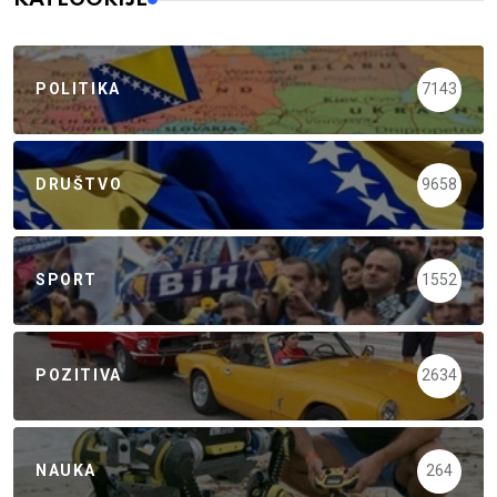
POLITIKA
7143
DRUŠTVO
9658
SPORT
1552
POZITIVA
2634
NAUKA
264