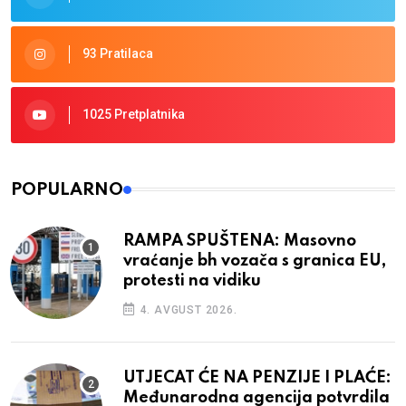
93 Pratilaca
1025 Pretplatnika
POPULARNO
RAMPA SPUŠTENA: Masovno
vraćanje bh vozača s granica EU,
protesti na vidiku
4. AVGUST 2026.
UTJECAT ĆE NA PENZIJE I PLAĆE:
Međunarodna agencija potvrdila