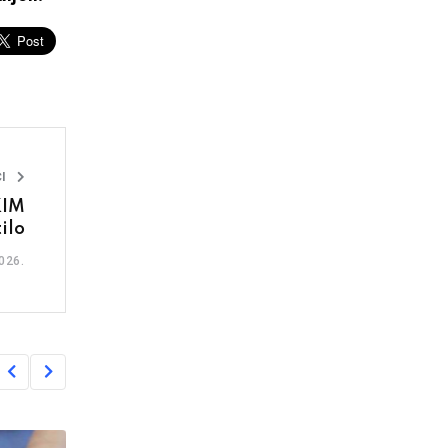
I
KIM
ilo
026.