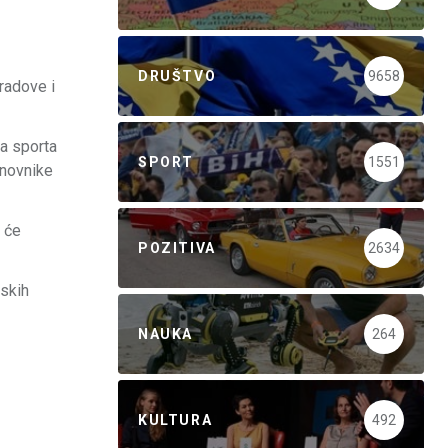
DRUŠTVO
9658
radove i
la sporta
SPORT
1551
anovnike
a će
POZITIVA
2634
nskih
NAUKA
264
KULTURA
492