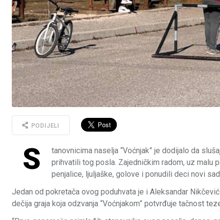
PODIJELI
S
tanovnicima naselja “Voćnjak” je dodijalo da sluša
prihvatili tog posla. Zajedničkim radom, uz malu po
penjalice, ljuljaške, golove i ponudili deci novi sad
Jedan od pokretača ovog poduhvata je i Aleksandar Nikčević k
dečija graja koja odzvanja “Voćnjakom” potvrđuje tačnost teze 