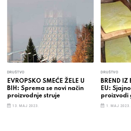
DRUŠTVO
DRUŠTVO
EVROPSKO SMEĆE ŽELE U
BREND IZ
BIH: Sprema se novi način
EU: Sjajno 
proizvodnje struje
proizvodi
13. MAJ 2023.
1. MAJ 2023.