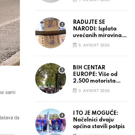
prostore
RADUJTE SE
NARODI: Isplata
uvećanih mirovina
krenula, mogle bi
5. AVGUST 2026.
opet rasti
BIH CENTAR
EUROPE: Više od
2.500 motorista
defiliralo gradom
3. AVGUST 2026.
 se sami
I TO JE MOGUĆE:
glašava da
Načelnici dvaju
općina stavili potpis