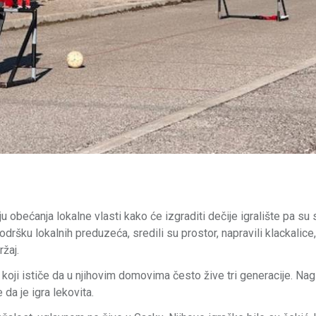
ju obećanja lokalne vlasti kako će izgraditi dečije igralište pa su
dršku lokalnih preduzeća, sredili su prostor, napravili klackalice,
ržaj.
oji ističe da u njihovim domovima često žive tri generacije. Na
da je igra lekovita.