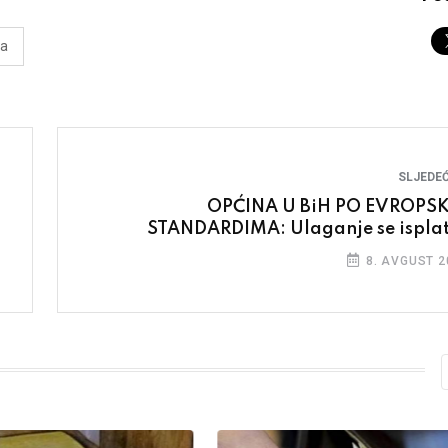
ra
SLJEDEĆ
OPĆINA U BiH PO EVROPS
STANDARDIMA: Ulaganje se isplat
8. AVGUST 2