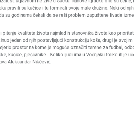
žalost, uglavnom ne žive u Gacku. Njihove igračke bile su čekić,
u pravili su kućice i tu formirali svoje male družine. Neki od nji
ći da su godinama čekali da se reši problem zapuštene livade izm
i pitanje kvaliteta života najmlađih stanovnika života kao prioritet 
nuo jedan od njih postavljajući konstrukciju koša, drugi je svojim
remjerio prostor na kome je moguće označiti terene za fudbal, odbo
jaške, kućice, pješčanike... Koliko ljudi ima u Voćnjaku toliko ih je 
ašava Aleksandar Nikčević.