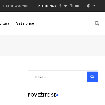
PRATITE NAS:
UBOTA, 8. AVG 2026.
ultura
Vaše priče
Traži
Type 2 or more characters for results.
POVEŽITE SE