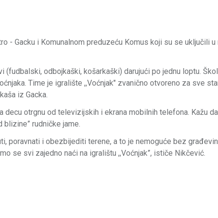
ktro - Gacku i Komunalnom preduzeću Komus koji su se uključili u 
vi (fudbalski, odbojkaški, košarkaški) darujući po jednu loptu. Ško
Voćnjaka. Time je igralište ,,Voćnjak" zvanično otvoreno za sve st
rkaša iz Gacka.
 decu otrgnu od televizijskih i ekrana mobilnih telefona. Kažu d
 blizine” rudničke jame.
ti, poravnati i obezbijediti terene, a to je nemoguće bez građevi
o se svi zajedno naći na igralištu ,,Voćnjak”, ističe Nikčević.