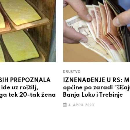
DRUŠTVO
 BIH PREPOZNALA
IZNENAĐENJE U RS: M
ide uz roštilj,
općine po zaradi "šišaj
 ga tek 20-tak žena
Banja Luku i Trebinje
4. APRIL 2023.