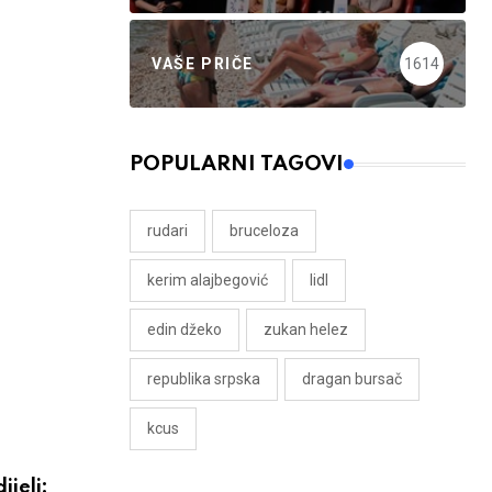
VAŠE PRIČE
1614
POPULARNI TAGOVI
rudari
bruceloza
kerim alajbegović
lidl
edin džeko
zukan helez
republika srpska
dragan bursač
kcus
ijeli: