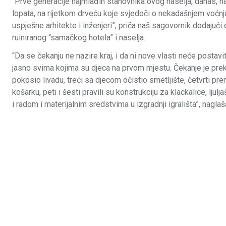
“Prve generacije najmlađih stanovnika ovog naselja, danas, na
lopata, na rijetkom drveću koje svjedoči o nekadašnjem voćnjak
uspješne arhitekte i inženjeri”, priča naš sagovornik dodaju
ruiniranog “samačkog hotela” i naselja.
“Da se čekanju ne nazire kraj, i da ni nove vlasti neće postavit
jasno svima kojima su djeca na prvom mjestu. Čekanje je preki
pokosio livadu, treći sa djecom očistio smetljište, četvrti p
košarku, peti i šesti pravili su konstrukciju za klackalice, ljul
i radom i materijalnim sredstvima u izgradnji igrališta”, nagl