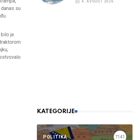
 krampa,
4. AVGUST 2026.
h danas su
eđu
bilo je
 traktorom
jku,
učestvovalo
KATEGORIJE
POLITIKA
7141