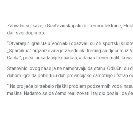
Zahvalni su, kaže, i Građevinskoj službi Termoelektrane, Ele
dali svoj doprinos.
“Otvaranju" igrališta u Voćnjaku odazvali su se sportski klubo
,,Spartakus" organizovala je zajednički trening sa djecom iz 
Gacka”, priča nekadašnji košarkaš, a danas trener malih koša
Stanovnici ovog naselja ne nameravaju da stanu. Odlučni su da
duhom igre da pobeđuju duh provincijske čamotinje i “strah od
“ Na proljeće bi trebalo riješiti problem podzemnih voda, nasu
mašina. Nadamo se da ćemo realizovati i taj dio posla i da ćem