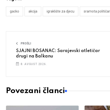
gacko
akcija
igraklište za djecu
sramota političa
PROŠLI
SJAJNI BOSANAC: Sarajevski atletičar
drugi na Balkanu
8. AVGUST 2026.
Povezani članci