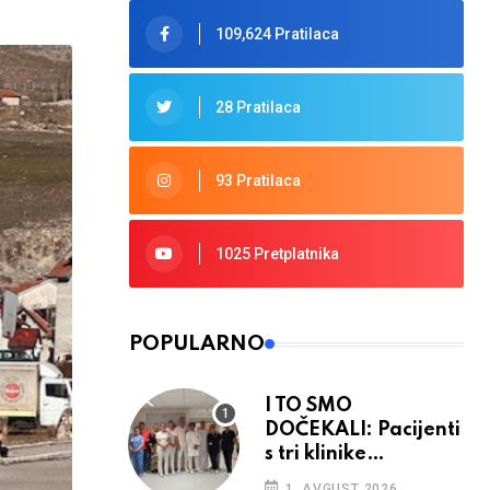
109,624 Pratilaca
28 Pratilaca
93 Pratilaca
1025 Pretplatnika
POPULARNO
I TO SMO
DOČEKALI: Pacijenti
s tri klinike
preseljeni u nove
1. AVGUST 2026.