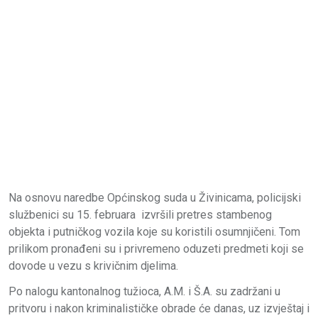
Na osnovu naredbe Općinskog suda u Živinicama, policijski
službenici su 15. februara izvršili pretres stambenog
objekta i putničkog vozila koje su koristili osumnjičeni. Tom
prilikom pronađeni su i privremeno oduzeti predmeti koji se
dovode u vezu s krivičnim djelima.
Po nalogu kantonalnog tužioca, A.M. i Š.A. su zadržani u
pritvoru i nakon kriminalističke obrade će danas, uz izvještaj i