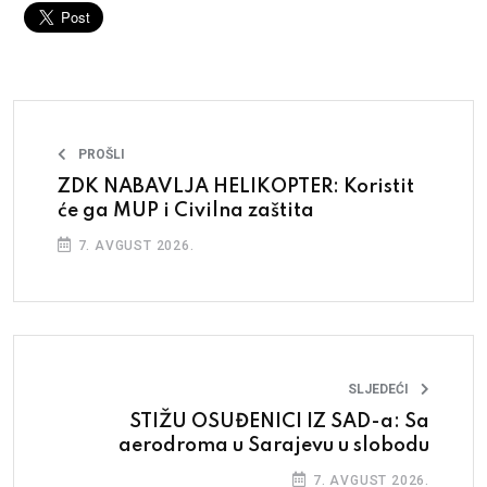
PROŠLI
ZDK NABAVLJA HELIKOPTER: Koristit
će ga MUP i Civilna zaštita
7. AVGUST 2026.
SLJEDEĆI
STIŽU OSUĐENICI IZ SAD-a: Sa
aerodroma u Sarajevu u slobodu
7. AVGUST 2026.