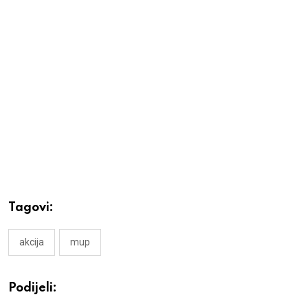
Tagovi:
akcija
mup
Podijeli: