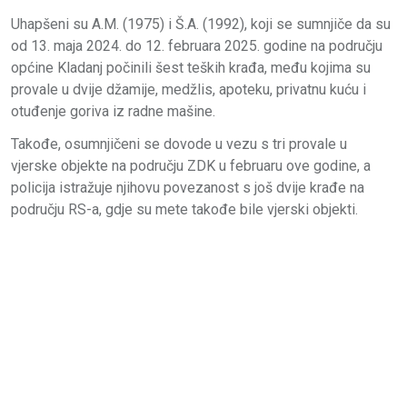
Uhapšeni su A.M. (1975) i Š.A. (1992), koji se sumnjiče da su
od 13. maja 2024. do 12. februara 2025. godine na području
općine Kladanj počinili šest teških krađa, među kojima su
provale u dvije džamije, medžlis, apoteku, privatnu kuću i
otuđenje goriva iz radne mašine.
Takođe, osumnjičeni se dovode u vezu s tri provale u
vjerske objekte na području ZDK u februaru ove godine, a
policija istražuje njihovu povezanost s još dvije krađe na
području RS-a, gdje su mete takođe bile vjerski objekti.