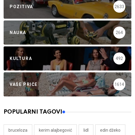
POZITIVA
2633
NAUKA
264
KULTURA
492
VAŠE PRIČE
1614
POPULARNI TAGOVI
bruceloza
kerim alajbegović
lidl
edin džeko