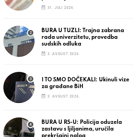
31. JULI 2026.
BURA U TUZLI: Trajna zabrana
rada univerzitetu, provedba
sudskih odluka
3. AVGUST 2026.
I TO SMO DOČEKALI: Ukinuli vize
za građane BiH
3. AVGUST 2026.
BURA U RS-U: Policija oduzela
zastavu s ljiljanima, uručila
prekršajni nalog