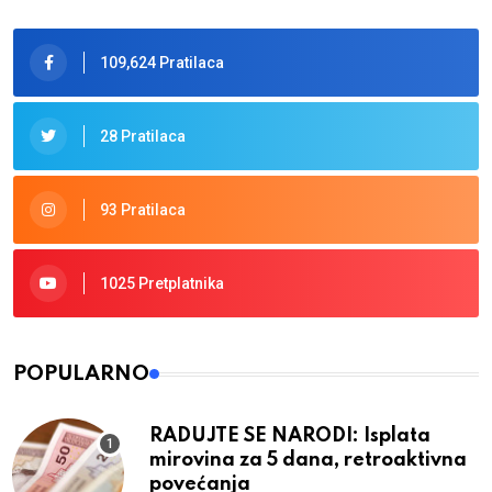
109,624 Pratilaca
28 Pratilaca
93 Pratilaca
1025 Pretplatnika
POPULARNO
RADUJTE SE NARODI: Isplata
mirovina za 5 dana, retroaktivna
povećanja