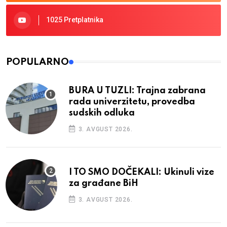
1025 Pretplatnika
POPULARNO
BURA U TUZLI: Trajna zabrana
rada univerzitetu, provedba
sudskih odluka
3. AVGUST 2026.
I TO SMO DOČEKALI: Ukinuli vize
za građane BiH
3. AVGUST 2026.