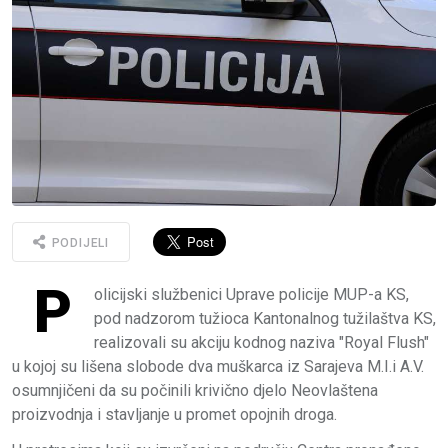
PODIJELI
P
olicijski službenici Uprave policije MUP-a KS,
pod nadzorom tužioca Kantonalnog tužilaštva KS,
realizovali su akciju kodnog naziva "Royal Flush"
u kojoj su lišena slobode dva muškarca iz Sarajeva M.I.i A.V.
osumnjičeni da su počinili krivično djelo Neovlaštena
proizvodnja i stavljanje u promet opojnih droga.