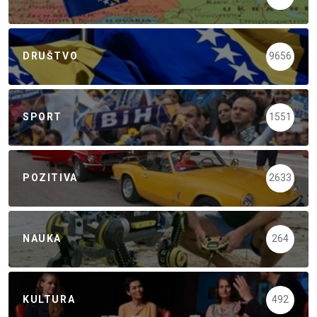
DRUŠTVO
9656
SPORT
1551
POZITIVA
2633
NAUKA
264
KULTURA
492