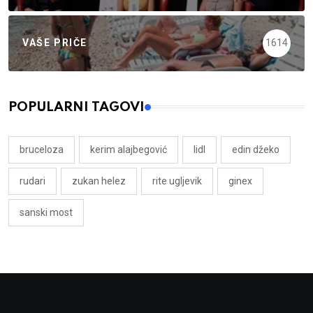
VAŠE PRIČE
1614
POPULARNI TAGOVI
bruceloza
kerim alajbegović
lidl
edin džeko
rudari
zukan helez
rite ugljevik
ginex
sanski most