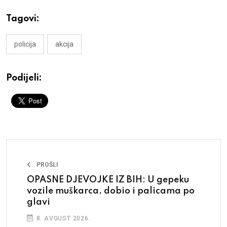
Tagovi:
policija
akcija
Podijeli:
PROŠLI
OPASNE DJEVOJKE IZ BIH: U gepeku
vozile muškarca, dobio i palicama po
glavi
8. AVGUST 2026.