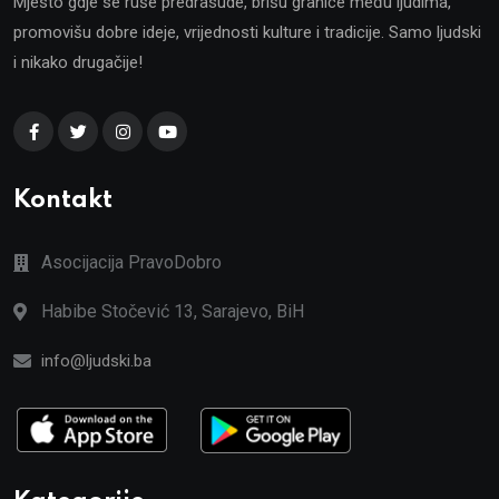
Mjesto gdje se ruše predrasude, brišu granice među ljudima,
promovišu dobre ideje, vrijednosti kulture i tradicije. Samo ljudski
i nikako drugačije!
Kontakt
Asocijacija PravoDobro
Habibe Stočević 13, Sarajevo, BiH
info@ljudski.ba