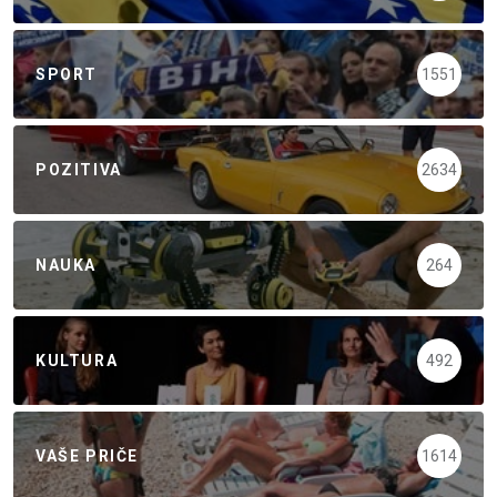
SPORT
1551
POZITIVA
2634
NAUKA
264
KULTURA
492
VAŠE PRIČE
1614