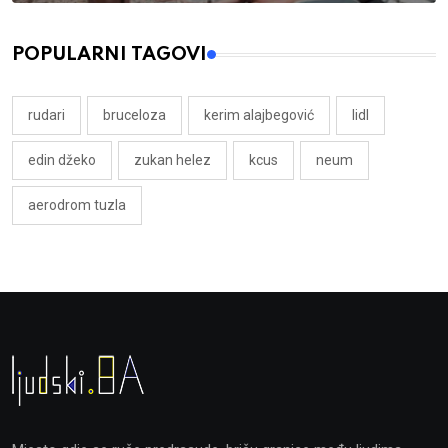
POPULARNI TAGOVI
rudari
bruceloza
kerim alajbegović
lidl
edin džeko
zukan helez
kcus
neum
aerodrom tuzla