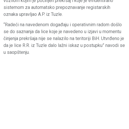
vozilom kojim je počinjen prekršaj i koje je evidentirano
sistemom za automatsko prepoznavanje registarskih
oznaka upravljao A.P. iz Tuzle.
“Radeći na navedenom događaju i operativnim radom došlo
se do saznanja da lice koje je navedeno u izjavi u momentu
činjenja prekršaja nije se nalazilo na teritoriji BiH. Utvrđeno je
da je lice R.R. iz Tuzle dalo lažni iskaz u postupku” navodi se
u saopštenju.