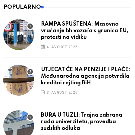
POPULARNO
RAMPA SPUŠTENA: Masovno
vraćanje bh vozača s granica EU,
protesti na vidiku
4. AVGUST 2026.
UTJECAT ĆE NA PENZIJE I PLAĆE:
Međunarodna agencija potvrdila
kreditni rejting BiH
3. AVGUST 2026.
BURA U TUZLI: Trajna zabrana
rada univerzitetu, provedba
sudskih odluka