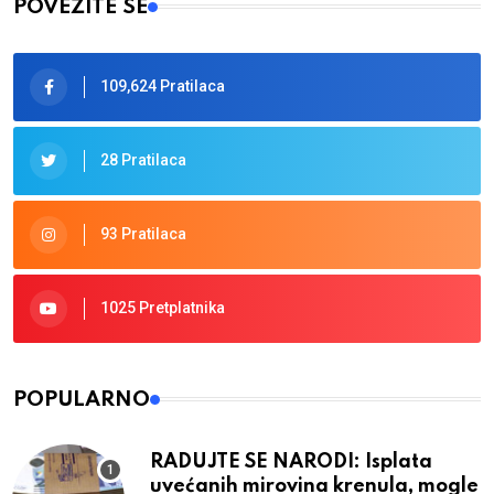
POVEŽITE SE
109,624 Pratilaca
28 Pratilaca
93 Pratilaca
1025 Pretplatnika
POPULARNO
RADUJTE SE NARODI: Isplata
uvećanih mirovina krenula, mogle