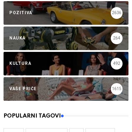
POZITIVA
2636
NAUKA
264
KULTURA
492
VAŠE PRIČE
1615
POPULARNI TAGOVI