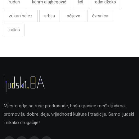
rudari
kerim alajbegović
lidl
edin džeko
zukan helez
srbija
očijevo
čvrsnica
kallos
Mjesto gdje se ruše predrasude, brišu granice među ljudima,
promovišu dobre ideje, vrijednosti kulture i tradicije. Samo ljudski
i nikako drugačije!