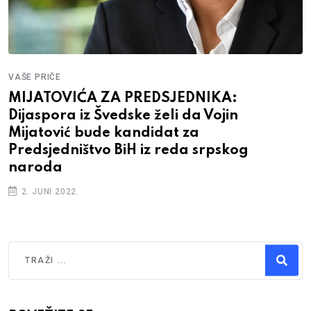
VAŠE PRIČE
MIJATOVIĆA ZA PREDSJEDNIKA:
Dijaspora iz Švedske želi da Vojin
Mijatović bude kandidat za
Predsjedništvo BiH iz reda srpskog
naroda
2. JUNI 2022.
Traži
Type 2 or more characters for results.