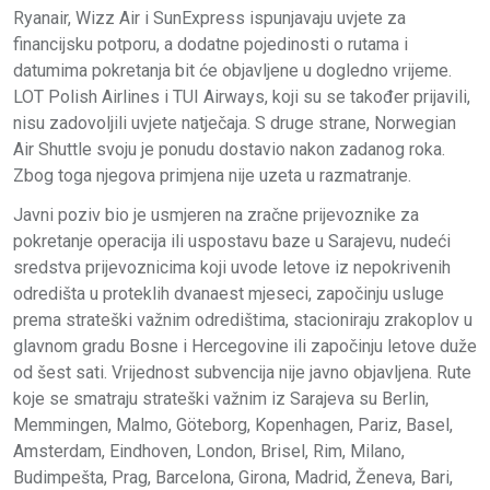
Ryanair, Wizz Air i SunExpress ispunjavaju uvjete za
financijsku potporu, a dodatne pojedinosti o rutama i
datumima pokretanja bit će objavljene u dogledno vrijeme.
LOT Polish Airlines i TUI Airways, koji su se također prijavili,
nisu zadovoljili uvjete natječaja. S druge strane, Norwegian
Air Shuttle svoju je ponudu dostavio nakon zadanog roka.
Zbog toga njegova primjena nije uzeta u razmatranje.
Javni poziv bio je usmjeren na zračne prijevoznike za
pokretanje operacija ili uspostavu baze u Sarajevu, nudeći
sredstva prijevoznicima koji uvode letove iz nepokrivenih
odredišta u proteklih dvanaest mjeseci, započinju usluge
prema strateški važnim odredištima, stacioniraju zrakoplov u
glavnom gradu Bosne i Hercegovine ili započinju letove duže
od šest sati. Vrijednost subvencija nije javno objavljena. Rute
koje se smatraju strateški važnim iz Sarajeva su Berlin,
Memmingen, Malmo, Göteborg, Kopenhagen, Pariz, Basel,
Amsterdam, Eindhoven, London, Brisel, Rim, Milano,
Budimpešta, Prag, Barcelona, Girona, Madrid, Ženeva, Bari,