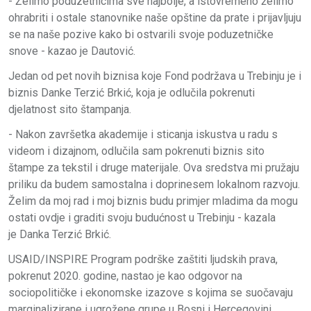
- Želimo poduzetnicima sve najbolje, a istovremeno želimo
ohrabriti i ostale stanovnike naše opštine da prate i prijavljuju
se na naše pozive kako bi ostvarili svoje poduzetničke
snove - kazao je Dautović.
Jedan od pet novih biznisa koje Fond podržava u Trebinju je i
biznis Danke Terzić Brkić, koja je odlučila pokrenuti
djelatnost sito štampanja.
- Nakon završetka akademije i sticanja iskustva u radu s
videom i dizajnom, odlučila sam pokrenuti biznis sito
štampe za tekstil i druge materijale. Ova sredstva mi pružaju
priliku da budem samostalna i doprinesem lokalnom razvoju.
Želim da moj rad i moj biznis budu primjer mladima da mogu
ostati ovdje i graditi svoju budućnost u Trebinju - kazala
je Danka Terzić Brkić.
USAID/INSPIRE Program podrške zaštiti ljudskih prava,
pokrenut 2020. godine, nastao je kao odgovor na
sociopolitičke i ekonomske izazove s kojima se suočavaju
marginalizirane i ugrožene grupe u Bosni i Hercegovini.