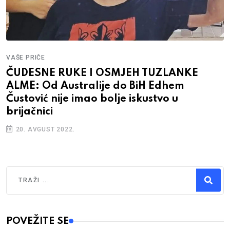
VAŠE PRIČE
ČUDESNE RUKE I OSMJEH TUZLANKE
ALME: Od Australije do BiH Edhem
Čustović nije imao bolje iskustvo u
brijačnici
20. AVGUST 2022.
Traži
Type 2 or more characters for results.
POVEŽITE SE