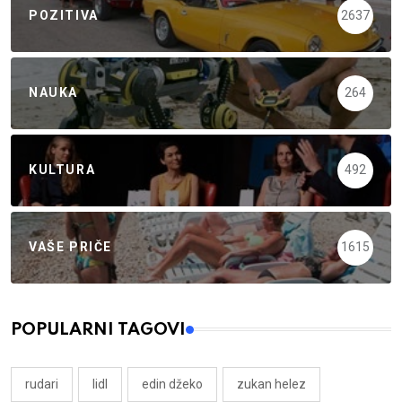
POZITIVA
2637
NAUKA
264
KULTURA
492
VAŠE PRIČE
1615
POPULARNI TAGOVI
rudari
lidl
edin džeko
zukan helez