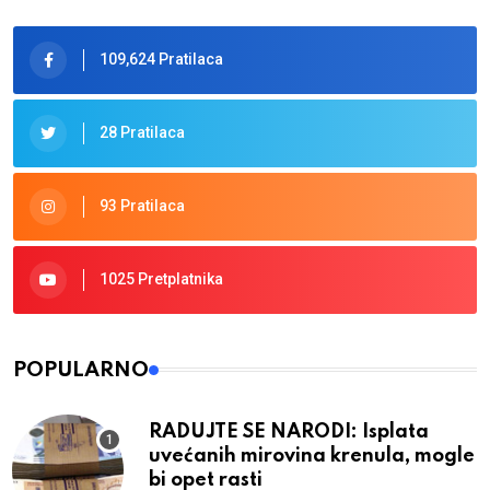
109,624 Pratilaca
28 Pratilaca
93 Pratilaca
1025 Pretplatnika
POPULARNO
RADUJTE SE NARODI: Isplata
uvećanih mirovina krenula, mogle
bi opet rasti