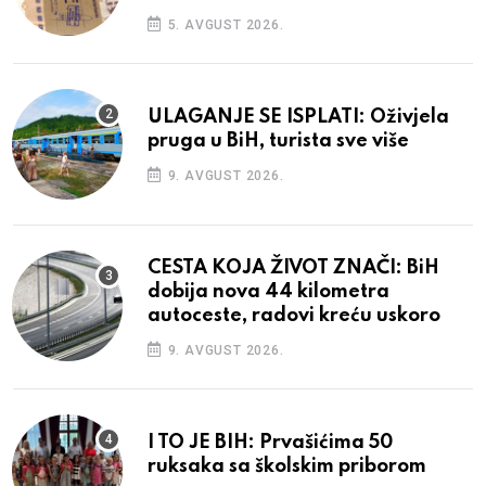
5. AVGUST 2026.
ULAGANJE SE ISPLATI: Oživjela
pruga u BiH, turista sve više
9. AVGUST 2026.
CESTA KOJA ŽIVOT ZNAČI: BiH
dobija nova 44 kilometra
autoceste, radovi kreću uskoro
9. AVGUST 2026.
I TO JE BIH: Prvašićima 50
ruksaka sa školskim priborom