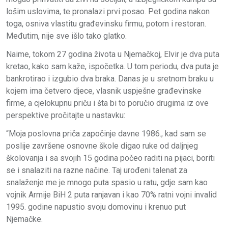
lošim uslovima, te pronalazi prvi posao. Pet godina nakon
toga, osniva vlastitu građevinsku firmu, potom i restoran.
Međutim, nije sve išlo tako glatko.
Naime, tokom 27 godina života u Njemačkoj, Elvir je dva puta
kretao, kako sam kaže, ispočetka. U tom periodu, dva puta je
bankrotirao i izgubio dva braka. Danas je u sretnom braku u
kojem ima četvero djece, vlasnik uspješne građevinske
firme, a cjelokupnu priču i šta bi to poručio drugima iz ove
perspektive pročitajte u nastavku:
“Moja poslovna priča započinje davne 1986., kad sam se
poslije završene osnovne škole digao ruke od daljnjeg
školovanja i sa svojih 15 godina počeo raditi na pijaci, boriti
se i snalaziti na razne načine. Taj urođeni talenat za
snalaženje me je mnogo puta spasio u ratu, gdje sam kao
vojnik Armije BiH 2 puta ranjavan i kao 70% ratni vojni invalid
1995. godine napustio svoju domovinu i krenuo put
Njemačke.