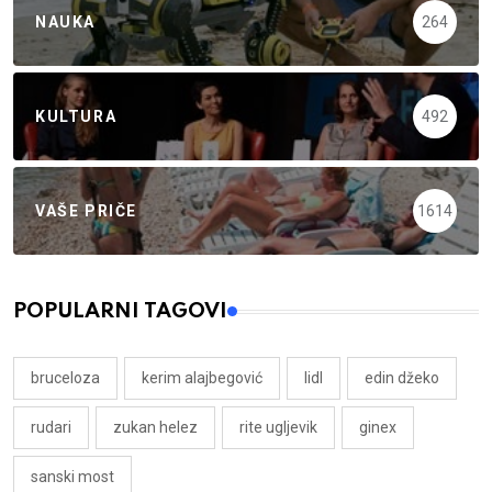
NAUKA
264
KULTURA
492
VAŠE PRIČE
1614
POPULARNI TAGOVI
bruceloza
kerim alajbegović
lidl
edin džeko
rudari
zukan helez
rite ugljevik
ginex
sanski most