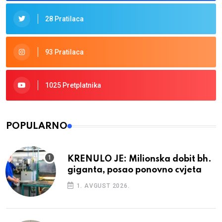
28 Pratilaca
93 Pratilaca
1025 Pretplatnika
POPULARNO
KRENULO JE: Milionska dobit bh.
giganta, posao ponovno cvjeta
1. AVGUST 2026.