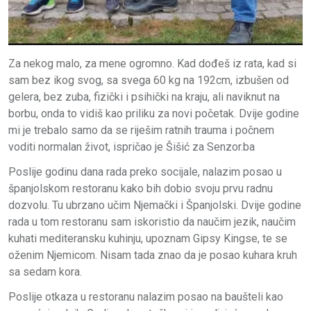
Za nekog malo, za mene ogromno. Kad dođeš iz rata, kad si
sam bez ikog svog, sa svega 60 kg na 192cm, izbušen od
gelera, bez zuba, fizički i psihički na kraju, ali naviknut na
borbu, onda to vidiš kao priliku za novi početak. Dvije godine
mi je trebalo samo da se riješim ratnih trauma i počnem
voditi normalan život, ispričao je Šišić za Senzor.ba
Poslije godinu dana rada preko socijale, nalazim posao u
španjolskom restoranu kako bih dobio svoju prvu radnu
dozvolu. Tu ubrzano učim Njemački i Španjolski. Dvije godine
rada u tom restoranu sam iskoristio da naučim jezik, naučim
kuhati mediteransku kuhinju, upoznam Gipsy Kingse, te se
oženim Njemicom. Nisam tada znao da je posao kuhara kruh
sa sedam kora.
Poslije otkaza u restoranu nalazim posao na baušteli kao