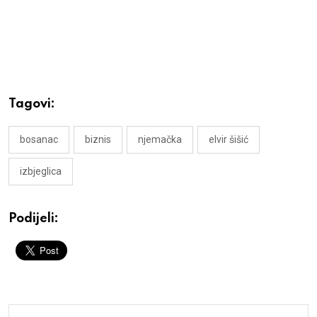
Tagovi:
bosanac
biznis
njemačka
elvir šišić
izbjeglica
Podijeli: