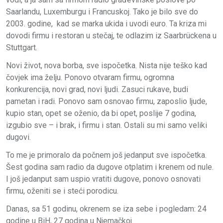
Saarlandu, Luxemburgu i Francuskoj. Tako je bilo sve do
2003. godine, kad se marka ukida i uvodi euro. Ta kriza mi
dovodi firmu i restoran u stečaj, te odlazim iz Saarbrückena u
Stuttgart.
Novi život, nova borba, sve ispočetka. Nista nije teško kad
čovjek ima želju. Ponovo otvaram firmu, ogromna
konkurencija, novi grad, novi ljudi. Zasuci rukave, budi
pametan i radi. Ponovo sam osnovao firmu, zaposlio ljude,
kupio stan, opet se oženio, da bi opet, poslije 7 godina,
izgubio sve – i brak, i firmu i stan. Ostali su mi samo veliki
dugovi.
To me je primoralo da počnem još jedanput sve ispočetka.
Šest godina sam radio da dugove otplatim i krenem od nule.
I još jedanput sam uspio vratiti dugove, ponovo osnovati
firmu, oženiti se i steći porodicu.
Danas, sa 51 godinu, okrenem se iza sebe i pogledam: 24
godine u BiH, 27 godina u Njemačkoj.