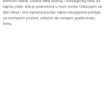
pomoćni radnik. Godina dana teškog i iscrpljujućeg rada, za
najnižu platu bila je prekretnica u mom životu. Odlučujem se
dati otkaz i dva mjeseca poslije, nakon neuspješne potrage
za normalnim poslom, odlučim da osnujem građevinsku
firmu.