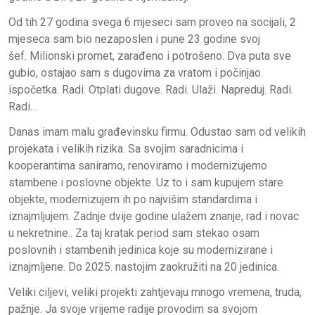
Od tih 27 godina svega 6 mjeseci sam proveo na socijali, 2
mjeseca sam bio nezaposlen i pune 23 godine svoj
šef. Milionski promet, zarađeno i potrošeno. Dva puta sve
gubio, ostajao sam s dugovima za vratom i počinjao
ispočetka. Radi. Otplati dugove. Radi. Ulaži. Napreduj. Radi.
Radi…
Danas imam malu građevinsku firmu. Odustao sam od velikih
projekata i velikih rizika. Sa svojim saradnicima i
kooperantima saniramo, renoviramo i modernizujemo
stambene i poslovne objekte. Uz to i sam kupujem stare
objekte, modernizujem ih po najvišim standardima i
iznajmljujem. Zadnje dvije godine ulažem znanje, rad i novac
u nekretnine.. Za taj kratak period sam stekao osam
poslovnih i stambenih jedinica koje su modernizirane i
iznajmljene. Do 2025. nastojim zaokružiti na 20 jedinica.
Veliki ciljevi, veliki projekti zahtjevaju mnogo vremena, truda,
pažnje. Ja svoje vrijeme radije provodim sa svojom