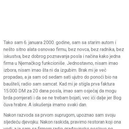
Tako sam 6. januara 2000. godine, sam sa starim autom i
nešto sitno alata osnovao firmu, bez novca, bez radnika, bez
iskustva, bez dobrog poznavanja posla i načina kako jedna
firma u Njemačkog funkcioniše. Jednostavno, nisam imao
izbora, nisam imao šta ni da izgubim. Brak mi je već
propadao, a ja sam od sedam sati ujutro do ponoći bio na
baušteli, radio sam samcat. Kad mi je stigla prva faktura
15.000 DM za 20 dana posla, imao sam osjećaj da mogu
brda pomjerati i da se ne trebam bojati, vec ići dalje jer Bog
čuva hrabre. A iskušenja imamo svaki dan.
Nakon razvoda sa prvom suprugom, upoznao sam svoju
sljedeću djevojku. Nakon raskida, pravimo restoran koji ona
vodi, a ja sam sa firmom radio građevinske poslove po