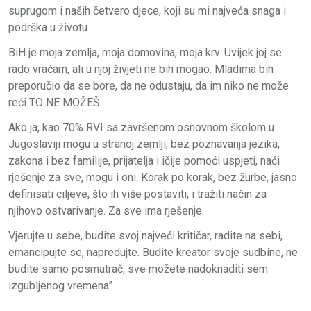
suprugom i naših četvero djece, koji su mi najveća snaga i
podrška u životu.
BiH je moja zemlja, moja domovina, moja krv. Uvijek joj se
rado vraćam, ali u njoj živjeti ne bih mogao. Mladima bih
preporučio da se bore, da ne odustaju, da im niko ne može
reći TO NE MOŽEŠ.
Ako ja, kao 70% RVI sa završenom osnovnom školom u
Jugoslaviji mogu u stranoj zemlji, bez poznavanja jezika,
zakona i bez familije, prijatelja i ičije pomoći uspjeti, naći
rješenje za sve, mogu i oni. Korak po korak, bez žurbe, jasno
definisati ciljeve, što ih više postaviti, i tražiti način za
njihovo ostvarivanje. Za sve ima rješenje.
Vjerujte u sebe, budite svoj najveći kritičar, radite na sebi,
emancipujte se, napredujte. Budite kreator svoje sudbine, ne
budite samo posmatrač, sve možete nadoknaditi sem
izgubljenog vremena”.