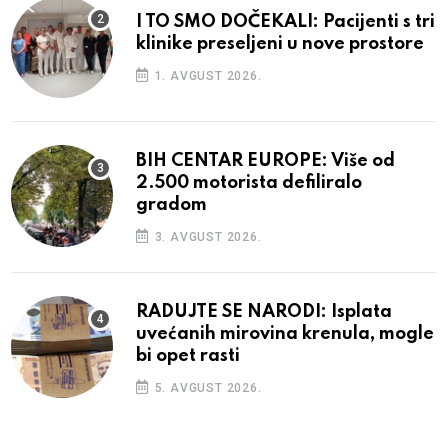
I TO SMO DOČEKALI: Pacijenti s tri
klinike preseljeni u nove prostore
1. AVGUST 2026.
BIH CENTAR EUROPE: Više od
2.500 motorista defiliralo
gradom
3. AVGUST 2026.
RADUJTE SE NARODI: Isplata
uvećanih mirovina krenula, mogle
bi opet rasti
5. AVGUST 2026.