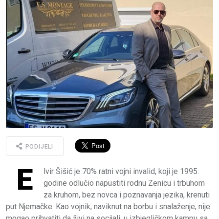
PODIJELI
E
lvir Šišić je 70% ratni vojni invalid, koji je 1995.
godine odlučio napustiti rodnu Zenicu i trbuhom
za kruhom, bez novca i poznavanja jezika, krenuti
put Njemačke. Kao vojnik, naviknut na borbu i snalaženje, nije
mogao prihvatiti da živi na socijali, u izbjegličkom kampu sa