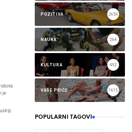
POZITIVA
2636
NAUKA
264
KULTURA
492
 robota
VAŠE PRIČE
1615
 je
striji.
POPULARNI TAGOVI