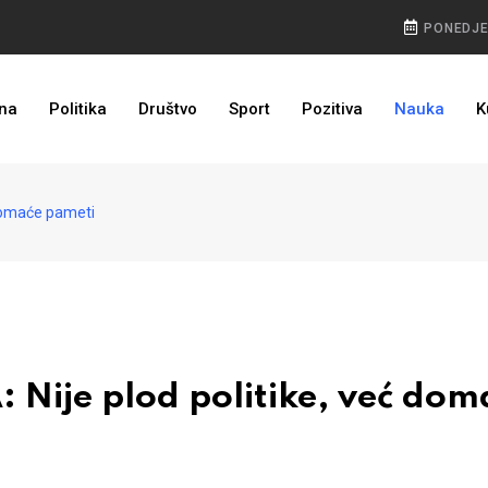
PONEDJEL
DUG JE ZAO DRUG: Općina u BiH među najvećim poreskim dužnicima
na
Politika
Društvo
Sport
Pozitiva
Nauka
K
RADUJTE SE NARODI: Invalidnine i irovine rastu, datum isplate poznat
domaće pameti
Nije plod politike, već dom