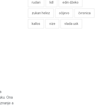
rudari
lidl
edin džeko
zukan helez
očijevo
čvrsnica
kallos
vize
vlada usk
a
uku. Ona
 znanje a