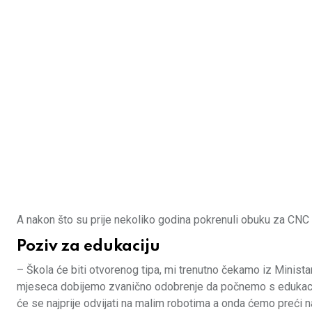
A nakon što su prije nekoliko godina pokrenuli obuku za CNC o
Poziv za edukaciju
– Škola će biti otvorenog tipa, mi trenutno čekamo iz Minist
mjeseca dobijemo zvanično odobrenje da počnemo s edukacijom
će se najprije odvijati na malim robotima a onda ćemo preći n