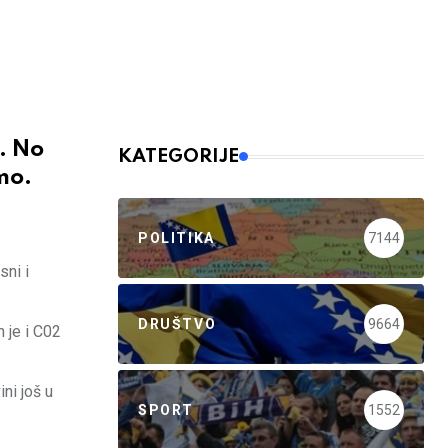
e. No
KATEGORIJE
mo.
POLITIKA
7144
sni i
DRUŠTVO
9664
n je i C02
ni još u
SPORT
1552