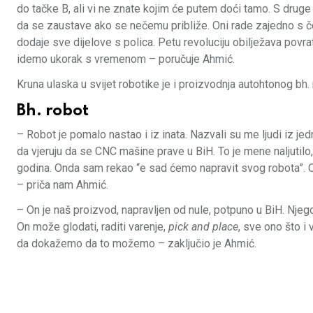
do tačke B, ali vi ne znate kojim će putem doći tamo. S druge
da se zaustave ako se nečemu približe. Oni rade zajedno s čov
dodaje sve dijelove s polica. Petu revoluciju obilježava povrat
idemo ukorak s vremenom – poručuje Ahmić.
Kruna ulaska u svijet robotike je i proizvodnja autohtonog bh. 
Bh. robot
– Robot je pomalo nastao i iz inata. Nazvali su me ljudi iz j
da vjeruju da se CNC mašine prave u BiH. To je mene naljutilo
godina. Onda sam rekao “e sad ćemo napravit svog robota”. On
– priča nam Ahmić.
– On je naš proizvod, napravljen od nule, potpuno u BiH. Njego
On može glodati, raditi varenje,
pick and place
, sve ono što i
da dokažemo da to možemo – zaključio je Ahmić.