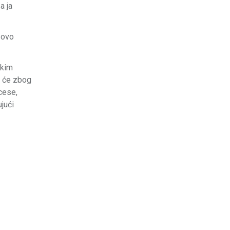
a ja
 ovo
ekim
a će zbog
ocese,
ujući