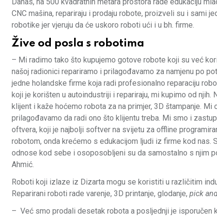
Danas, na 500 kvadratnih metara prostora rade edukaciju mla
CNC mašina, repariraju i prodaju robote, proizveli su i sami j
robotike jer vjeruju da će uskoro roboti ući i u bh. firme.
Žive od posla s robotima
– Mi radimo tako što kupujemo gotove robote koji su već kori
našoj radionici repariramo i prilagođavamo za namjenu po po
jedne holandske firme koja radi profesionalno reparaciju robo
koji je korišten u autoindustriji i repariraju, mi kupimo od nji
klijent i kaže hoćemo robota za na primjer, 3D štampanje. Mi
prilagođavamo da radi ono što klijentu treba. Mi smo i zastu
oftvera, koji je najbolji softver na svijetu za offline programi
robotom, onda krećemo s edukacijom ljudi iz firme kod nas. Sv
odnose kod sebe i osoposobljeni su da samostalno s njim pos
Ahmić.
Roboti koji izlaze iz Dizarta mogu se koristiti u različitim ind
Reparirani roboti rade varenje, 3D printanje, glodanje,
pick an
– Već smo prodali desetak robota a posljednji je isporučen k