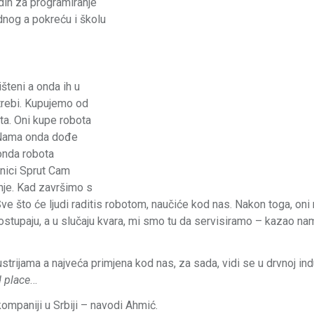
dih za programiranje
ednog a pokreću i školu
šteni a onda ih u
trebi. Kupujemo od
ta. Oni kupe robota
h. Nama onda dođe
 onda robota
pnici Sprut Cam
ranje. Kad završimo s
e što će ljudi raditis robotom, naučiće kod nas. Nakon toga, oni
tupaju, a u slučaju kvara, mi smo tu da servisiramo – kazao nam
ustrijama a najveća primjena kod nas, za sada, vidi se u drvnoj indu
d place
…
ompaniji u Srbiji – navodi Ahmić.