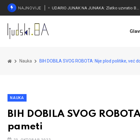
NAJNOVIJE
UDARIO JUNAK NA JUNAKA: Zlatko uzvratio Bakiru
Glav
Nauka
BIH DOBILA SVOG ROBOTA: Nije plod politike, već 
NAUKA
BIH DOBILA SVOG ROBOTA: 
pameti