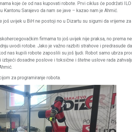
irmama koje će od nas kupovati robote. Prvi ciklus će podržati ILO 
h u Kantonu Sarajevo da nam se jave – kazao nam je Ahmić.
 još uvijek u BiH ne postoji no u Dizartu su sigurni da vrijeme za
nskohercegovačkim firmama to još uvijek nije praksa, no prema n
odnju uvodi rotobe. Jako je važno razbiti strahove i predrasude d
 kod nas kupili robote zaposlili su još ljudi. Robot samo ubrza pr
ći izbjeći dosadne poslove i toksične i štetne uslove rada zahvalj
Ahmić.
ijom za programiranje robota.