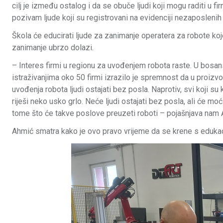
cilj je između ostalog i da se obuče ljudi koji mogu raditi u f
pozivam ljude koji su registrovani na evidenciji nezaposleni
Škola će educirati ljude za zanimanje operatera za robote koje
zanimanje ubrzo dolazi.
– Interes firmi u regionu za uvođenjem robota raste. U bosa
istraživanjima oko 50 firmi izrazilo je spremnost da u proizv
uvođenja robota ljudi ostajati bez posla. Naprotiv, svi koji su
riješi neko usko grlo. Neće ljudi ostajati bez posla, ali će mo
tome što će takve poslove preuzeti roboti – pojašnjava nam 
Ahmić smatra kako je ovo pravo vrijeme da se krene s edukac