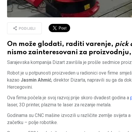
PODIJELI
On može glodati, raditi varenje,
pick 
nismo zainteresovani za proizvodnju
Sarajevska kompanija Dizart završila je prošle sedmice proi
Robot je u potpunosti proizveden u radionici ove firme smješ
kazao
Jasmin Ahmić
, direktor Dizarta, napravili su ga da d
Hercegovini.
Ova firma počela je svoj razvoj prije skoro dvadest godina a
laser, 3D printer, plazma te laser za rezanje metala.
Godinama su CNC mašine izvozili u različite zemlje svijeta a o
začetku – polje robotike.