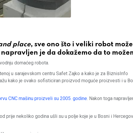
and place
, sve ono što i veliki robot mož
, napravljen je da dokažemo da to može
zvodnju domaćeg robota.
tenoj u sarajevskom centru Safet Zajko a kako je za BiznisInfo
okažu kako je ovako sofisticiran proizvod moguće proizvesti i u Bo
prvu CNC mašinu proizveli su 2005. godine
. Nakon toga napravlje
d prije nekoliko godina ušli su u polje koje je u Bosni i Hercegovi