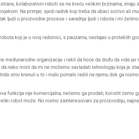
 strane, kolaborativni roboti se ne kreću velikim brzinama, imaju
jekom. Na primjer, sjedi radnik koji treba da ubaci sočivo ali mu
ak ljudi u proizvodne procese i saradnja ljudi i robota i mi želimo
robota koji je u ovoj radionici, s pauzama, nastajao u proteklih go
edne međunarodne organizacije i rekli da hoće da dođu da vide je
, da neko misli da mi ne možemo savladati tehnologiju koja je sta
da smo krenuli u to i malo pomalo radili na njemu dok ga nismo 
va funkcija nije komercijalna, nećemo ga prodati, koristit ćemo ga
 veliki robot može. No nismo zainteresovani za proizvodnju, naprav