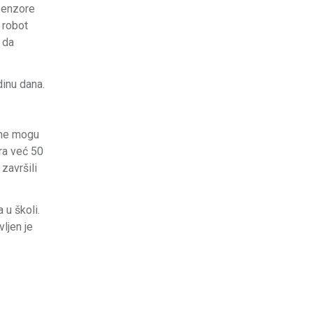
 senzore
 robot
 da
dinu dana.
r ne mogu
ra već 50
završili
 u školi.
ljen je