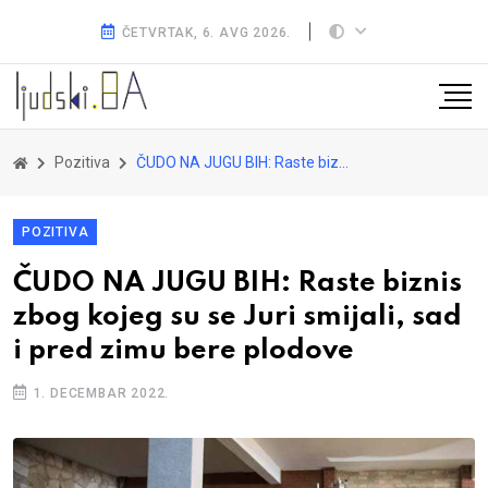
ČETVRTAK, 6. AVG 2026.
Pozitiva
ČUDO NA JUGU BIH: Raste biznis zbog kojeg su se Juri smijali, sad i pred zimu bere plodove
POZITIVA
ČUDO NA JUGU BIH: Raste biznis
zbog kojeg su se Juri smijali, sad
i pred zimu bere plodove
1. DECEMBAR 2022.