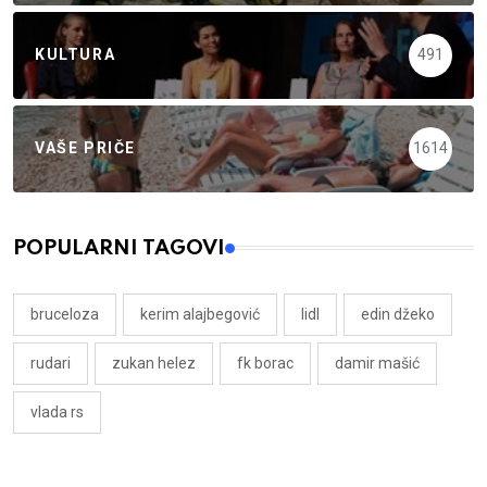
KULTURA
491
VAŠE PRIČE
1614
POPULARNI TAGOVI
bruceloza
kerim alajbegović
lidl
edin džeko
rudari
zukan helez
fk borac
damir mašić
vlada rs