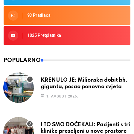
93 Pratilaca
1025 Pretplatnika
POPULARNO
KRENULO JE: Milionska dobit bh.
giganta, posao ponovno cvjeta
1. AVGUST 2026.
I TO SMO DOČEKALI: Pacijenti s tri
klinike preseljeni u nove prostore