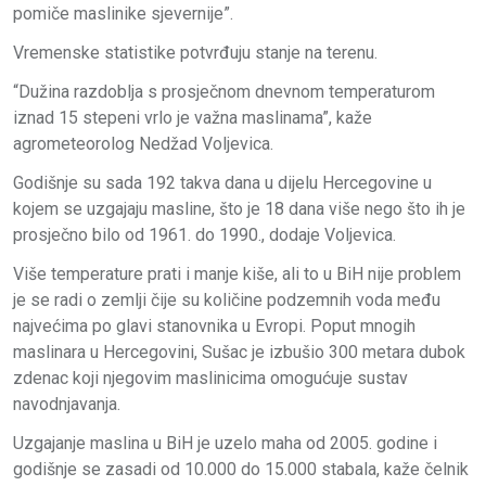
pomiče maslinike sjevernije”.
Vremenske statistike potvrđuju stanje na terenu.
“Dužina razdoblja s prosječnom dnevnom temperaturom
iznad 15 stepeni vrlo je važna maslinama”, kaže
agrometeorolog Nedžad Voljevica.
Godišnje su sada 192 takva dana u dijelu Hercegovine u
kojem se uzgajaju masline, što je 18 dana više nego što ih je
prosječno bilo od 1961. do 1990., dodaje Voljevica.
Više temperature prati i manje kiše, ali to u BiH nije problem
je se radi o zemlji čije su količine podzemnih voda među
najvećima po glavi stanovnika u Evropi. Poput mnogih
maslinara u Hercegovini, Sušac je izbušio 300 metara dubok
zdenac koji njegovim maslinicima omogućuje sustav
navodnjavanja.
Uzgajanje maslina u BiH je uzelo maha od 2005. godine i
godišnje se zasadi od 10.000 do 15.000 stabala, kaže čelnik