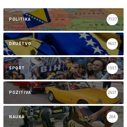
POLITIKA
7137
DRUŠTVO
9651
SPORT
1551
POZITIVA
2631
NAUKA
264