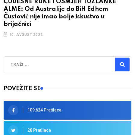
ČUDESNE RUKE I OSMJEH TUZLANKE
ALME: Od Australije do BiH Edhem
Čustović nije imao bolje iskustvo u
brijačnici
20. AVGUST 2022.
Traži
Type 2 or more characters for results.
POVEŽITE SE
109,624 Pratilaca
28 Pratilaca