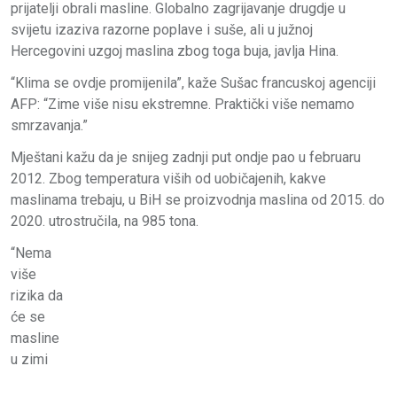
prijatelji obrali masline. Globalno zagrijavanje drugdje u
svijetu izaziva razorne poplave i suše, ali u južnoj
Hercegovini uzgoj maslina zbog toga buja, javlja Hina.
“Klima se ovdje promijenila”, kaže Sušac francuskoj agenciji
AFP: “Zime više nisu ekstremne. Praktički više nemamo
smrzavanja.”
Mještani kažu da je snijeg zadnji put ondje pao u februaru
2012. Zbog temperatura viših od uobičajenih, kakve
maslinama trebaju, u BiH se proizvodnja maslina od 2015. do
2020. utrostručila, na 985 tona.
“Nema
više
rizika da
će se
masline
u zimi