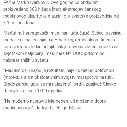
FAZ-a Marko Ivanković. Ove godine će ondje biti
proizvedeno 300 hiljada litara ekstradjevičanskog
maslinovog ulja, što je majušni dio svjetske proizvodnje od
3.1 miliona tona.
Međutim, hercegovački maslinari, uključujući Sušca, osvajaju
medalje na natjecanjima u Hrvatskoj, regionalnom lideru u
tom sektoru. Jedan od njih čak je osvojio zlatnu medalju na
svjetskom natjecanju maslinara NYIOOC, jednom od
najprestižnijih u svijetu.
“Masline daju najbolje rezultate, najviše razine polifenola
(molekula s antioksidativnim svojstvima) upravo na rubu
Sredozemlja, gdje se mi nalazimo”, tvrdi uzgajivač Slavko
Ramljak, koji ima 1300 maslina.
“Ne možemo napraviti Mercedes, ali možemo dobro
maslinovo ulje”, dodaje taj 70-godišnjak.