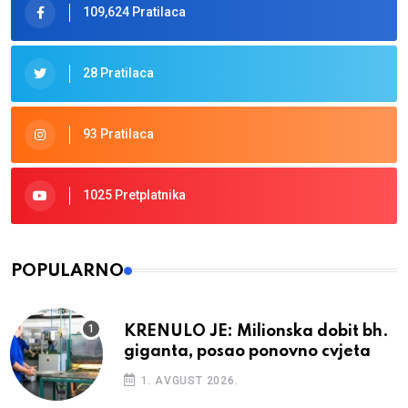
109,624 Pratilaca
28 Pratilaca
93 Pratilaca
1025 Pretplatnika
POPULARNO
KRENULO JE: Milionska dobit bh.
giganta, posao ponovno cvjeta
1. AVGUST 2026.