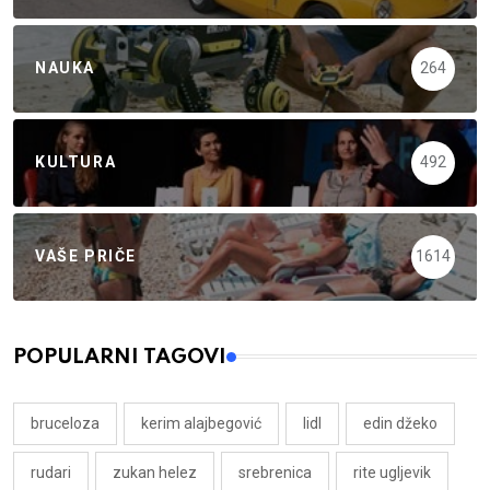
NAUKA
264
KULTURA
492
VAŠE PRIČE
1614
POPULARNI TAGOVI
bruceloza
kerim alajbegović
lidl
edin džeko
rudari
zukan helez
srebrenica
rite ugljevik