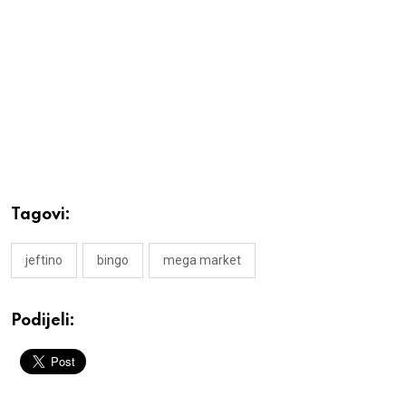
Tagovi:
jeftino
bingo
mega market
Podijeli: