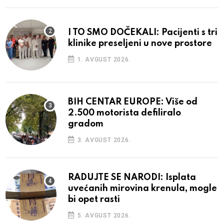
I TO SMO DOČEKALI: Pacijenti s tri
klinike preseljeni u nove prostore
1. AVGUST 2026.
BIH CENTAR EUROPE: Više od
2.500 motorista defiliralo
gradom
3. AVGUST 2026.
RADUJTE SE NARODI: Isplata
uvećanih mirovina krenula, mogle
bi opet rasti
5. AVGUST 2026.