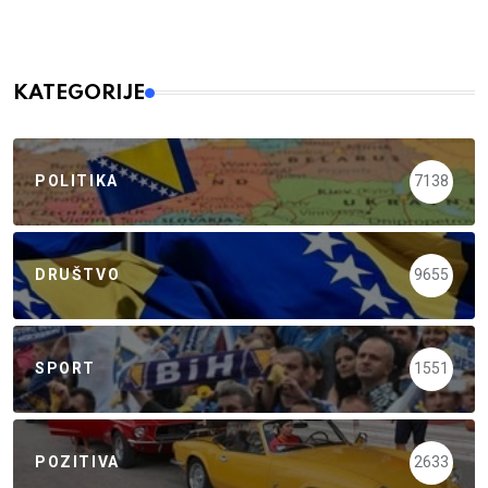
KATEGORIJE
POLITIKA
7138
DRUŠTVO
9655
SPORT
1551
POZITIVA
2633