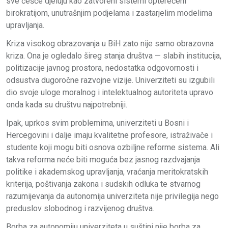
sve češće djeluju kao zatvoreni sistemi opterećeni
birokratijom, unutrašnjim podjelama i zastarjelim modelima
upravljanja.
Kriza visokog obrazovanja u BiH zato nije samo obrazovna
kriza. Ona je ogledalo šireg stanja društva — slabih institucija,
politizacije javnog prostora, nedostatka odgovornosti i
odsustva dugoročne razvojne vizije. Univerziteti su izgubili
dio svoje uloge moralnog i intelektualnog autoriteta upravo
onda kada su društvu najpotrebniji.
Ipak, uprkos svim problemima, univerziteti u Bosni i
Hercegovini i dalje imaju kvalitetne profesore, istraživače i
studente koji mogu biti osnova ozbiljne reforme sistema. Ali
takva reforma neće biti moguća bez jasnog razdvajanja
politike i akademskog upravljanja, vraćanja meritokratskih
kriterija, poštivanja zakona i sudskih odluka te stvarnog
razumijevanja da autonomija univerziteta nije privilegija nego
preduslov slobodnog i razvijenog društva.
Borba za autonomiju univerziteta u suštini nije borba za