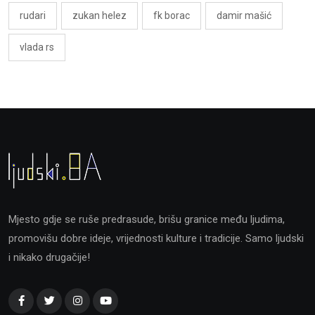
rudari
zukan helez
fk borac
damir mašić
vlada rs
Mjesto gdje se ruše predrasude, brišu granice među ljudima,
promovišu dobre ideje, vrijednosti kulture i tradicije. Samo ljudski
i nikako drugačije!