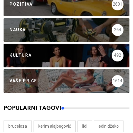
POZITIVA
2631
NAUKA
264
KULTURA
492
VAŠE PRIČE
1614
POPULARNI TAGOVI
bruceloza
kerim alajbegović
lidl
edin džeko