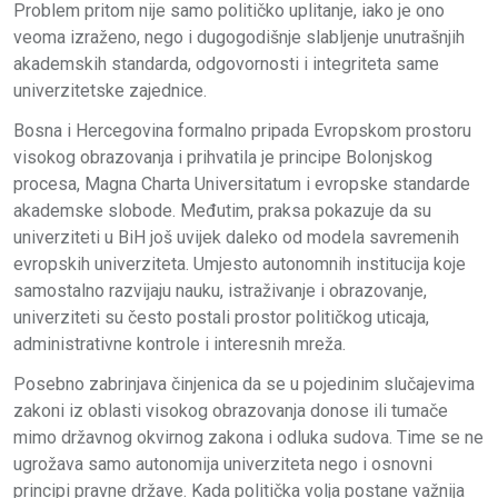
Problem pritom nije samo političko uplitanje, iako je ono
veoma izraženo, nego i dugogodišnje slabljenje unutrašnjih
akademskih standarda, odgovornosti i integriteta same
univerzitetske zajednice.
Bosna i Hercegovina formalno pripada Evropskom prostoru
visokog obrazovanja i prihvatila je principe Bolonjskog
procesa, Magna Charta Universitatum i evropske standarde
akademske slobode. Međutim, praksa pokazuje da su
univerziteti u BiH još uvijek daleko od modela savremenih
evropskih univerziteta. Umjesto autonomnih institucija koje
samostalno razvijaju nauku, istraživanje i obrazovanje,
univerziteti su često postali prostor političkog uticaja,
administrativne kontrole i interesnih mreža.
Posebno zabrinjava činjenica da se u pojedinim slučajevima
zakoni iz oblasti visokog obrazovanja donose ili tumače
mimo državnog okvirnog zakona i odluka sudova. Time se ne
ugrožava samo autonomija univerziteta nego i osnovni
principi pravne države. Kada politička volja postane važnija