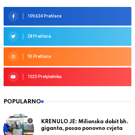
109,624 Pratilaca
28 Pratilaca
93 Pratilaca
1025 Pretplatnika
POPULARNO
KRENULO JE: Milionska dobit bh.
giganta, posao ponovno cvjeta