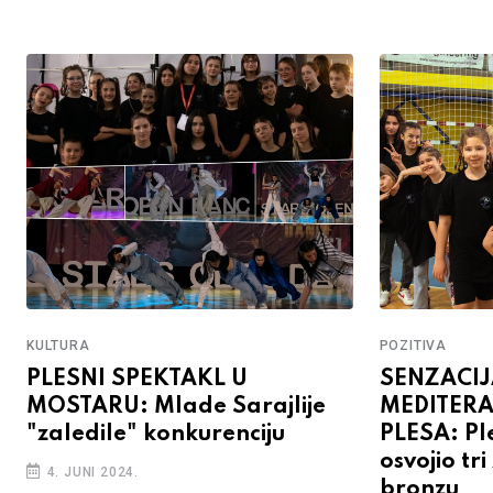
KULTURA
POZITIVA
PLESNI SPEKTAKL U
SENZACIJ
MOSTARU: Mlade Sarajlije
MEDITERA
"zaledile" konkurenciju
PLESA: Ple
osvojio tri
4. JUNI 2024.
bronzu