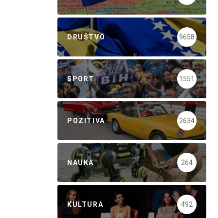
DRUŠTVO
9658
SPORT
1551
POZITIVA
2634
NAUKA
264
KULTURA
492