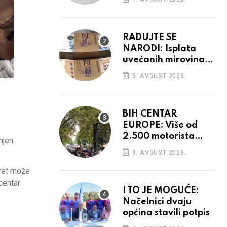
prostore
RADUJTE SE
NARODI: Isplata
uvećanih mirovina
krenula, mogle bi
5. AVGUST 2026.
opet rasti
BIH CENTAR
EUROPE: Više od
2.500 motorista
njen
defiliralo gradom
3. AVGUST 2026.
kret može
centar
I TO JE MOGUĆE:
Načelnici dvaju
općina stavili potpis