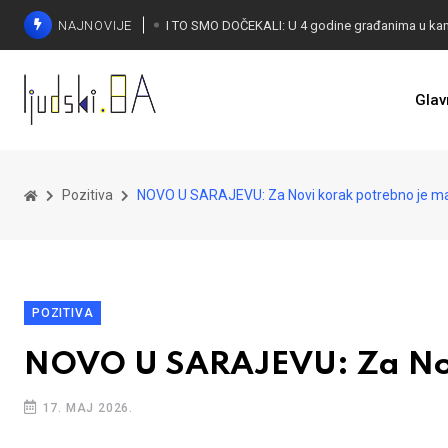
NAJNOVIJE
Glav
KONAKOVIĆ PALI ALARM: Otvoreno pismo UN-u
Pozitiva
NOVO U SARAJEVU: Za Novi korak potrebno je mal
POZITIVA
NOVO U SARAJEVU: Za Novi
17. MAJ 2026.