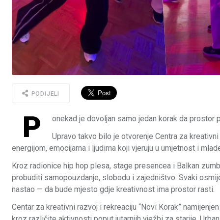
PODIJELI
P
onekad je dovoljan samo jedan korak da prostor p
Upravo takvo bilo je otvorenje Centra za kreativni
energijom, emocijama i ljudima koji vjeruju u umjetnost i mlad
Kroz radionice hip hop plesa, stage presencea i Balkan zumb
probuditi samopouzdanje, slobodu i zajedništvo. Svaki osmijeh
nastao — da bude mjesto gdje kreativnost ima prostor rasti.
Centar za kreativni razvoj i rekreaciju “Novi Korak” namijenje
kroz različite aktivnosti poput jutarnjih vježbi za starije, Urb