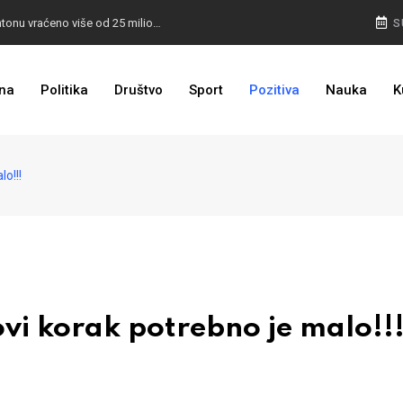
I TO SMO DOČEKALI: U 4 godine građanima u kantonu vraćeno više od 25 miliona KM
S
I TO JE BIH: Prvašićima 50 ruksaka sa školskim priborom
na
Politika
Društvo
Sport
Pozitiva
Nauka
K
o!!!
 korak potrebno je malo!!