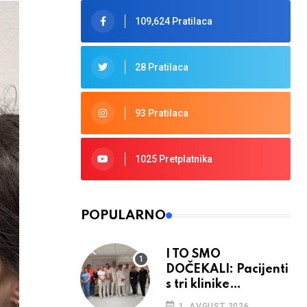
109,624 Pratilaca
28 Pratilaca
93 Pratilaca
1025 Pretplatnika
POPULARNO
I TO SMO
DOČEKALI: Pacijenti
s tri klinike
preseljeni u nove
1. AVGUST 2026.