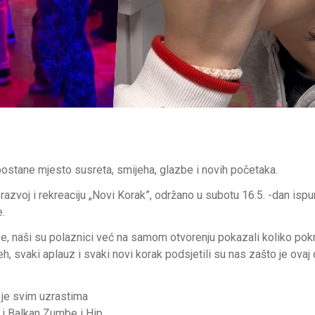
ostane mjesto susreta, smijeha, glazbe i novih početaka.
 razvoj i rekreaciju „Novi Korak”, održano u subotu 16.5. -dan ispu
e.
e, naši su polaznici već na samom otvorenju pokazali koliko po
, svaki aplauz i svaki novi korak podsjetili su nas zašto je ovaj 
n je svim uzrastima
an i Balkan Zumbe i Hip