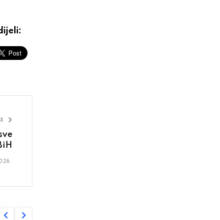
ijeli:
I
sve
BiH
026.