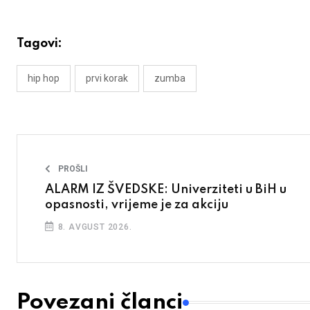
Tagovi:
hip hop
prvi korak
zumba
PROŠLI
ALARM IZ ŠVEDSKE: Univerziteti u BiH u
opasnosti, vrijeme je za akciju
8. AVGUST 2026.
Povezani članci