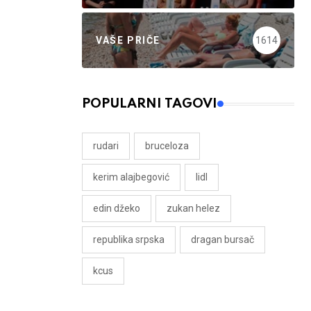
VAŠE PRIČE
1614
POPULARNI TAGOVI
rudari
bruceloza
kerim alajbegović
lidl
edin džeko
zukan helez
republika srpska
dragan bursač
kcus