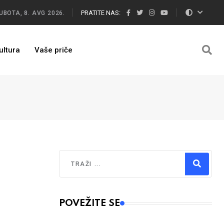
PRATITE NAS:
UBOTA, 8. AVG 2026.
ultura
Vaše priče
Traži
!
Type 2 or more characters for results.
POVEŽITE SE