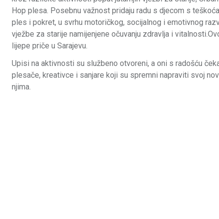
Hop plesa. Posebnu važnost pridaju radu s djecom s teškoća
ples i pokret, u svrhu motoričkog, socijalnog i emotivnog razv
vježbe za starije namijenjene očuvanju zdravlja i vitalnosti.O
lijepe priče u Sarajevu.
Upisi na aktivnosti su službeno otvoreni, a oni s radošću če
plesače, kreativce i sanjare koji su spremni napraviti svoj no
njima.