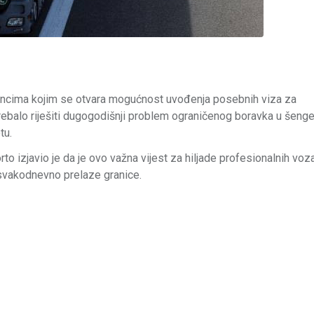
ancima kojim se otvara mogućnost uvođenja posebnih viza za
trebalo riješiti dugogodišnji problem ograničenog boravka u šeng
tu.
o izjavio je da je ovo važna vijest za hiljade profesionalnih voz
 svakodnevno prelaze granice.