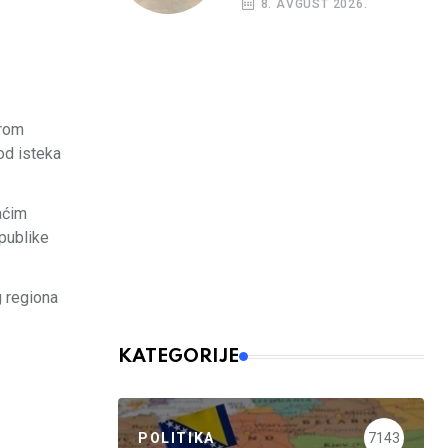
8. AVGUST 2026.
irom
od isteka
aćim
epublike
g regiona
KATEGORIJE
POLITIKA
7143