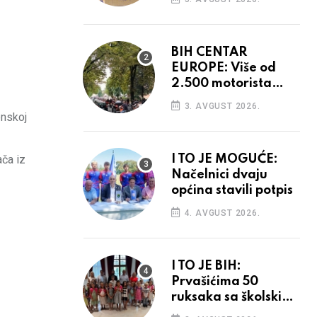
opet rasti
BIH CENTAR
EUROPE: Više od
2.500 motorista
defiliralo gradom
3. AVGUST 2026.
enskoj
ača iz
I TO JE MOGUĆE:
Načelnici dvaju
općina stavili potpis
4. AVGUST 2026.
I TO JE BIH:
Prvašićima 50
ruksaka sa školskim
priborom