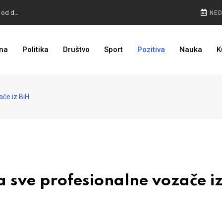
ALARM IZ ŠVEDSKE: Dijaspora ne smije dići ruke od države
NED
RADI ČOVIĆEVA METLA: Ćosić izvisio, nova imena na izbornoj listi
na
Politika
Društvo
Sport
Pozitiva
Nauka
K
GENERAL PODIGAO BURU: Brčko kao mjesto mogućeg novog sukoba
ače iz BiH
 sve profesionalne vozače iz