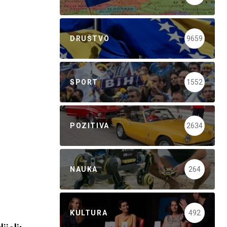
DRUŠTVO
9659
SPORT
1552
POZITIVA
2634
NAUKA
264
KULTURA
492