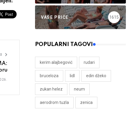
ijeli:
VAŠE PRIČE
1615
POPULARNI TAGOVI
I
kerim alajbegović
rudari
MA:
bru
bruceloza
lidl
edin džeko
026.
zukan helez
neum
aerodrom tuzla
zenica