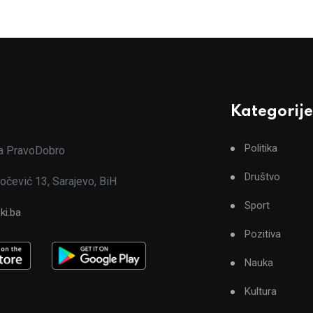
Kategorije
Politika
ja PravoDobro
Društvo
očević 13, Sarajevo, BiH
Sport
ki.ba
Pozitiva
Nauka
Kultura