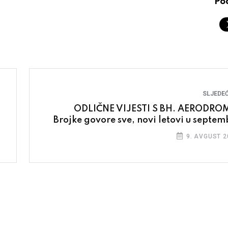
Pod
SLJEDEĆ
ODLIČNE VIJESTI S BH. AERODRO
Brojke govore sve, novi letovi u septem
9. AVGUST 2