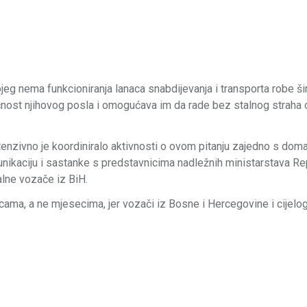
ojeg nema funkcioniranja lanaca snabdijevanja i transporta robe š
fičnost njihovog posla i omogućava im da rade bez stalnog straha 
tenzivno je koordiniralo aktivnosti o ovom pitanju zajedno s dom
munikaciju i sastanke s predstavnicima nadležnih ministarstava R
alne vozače iz BiH.
ma, a ne mjesecima, jer vozači iz Bosne i Hercegovine i cijelo