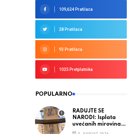
109,624 Pratilaca
28 Pratilaca
93 Pratilaca
1025 Pretplatnika
POPULARNO
RADUJTE SE
NARODI: Isplata
uvećanih mirovina
krenula, mogle bi
5. AVGUST 2026.