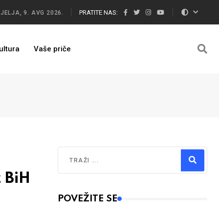
PRATITE NAS:
JELJA, 9. AVG 2026.
ultura
Vaše priče
Traži
 BiH
Type 2 or more characters for results.
POVEŽITE SE