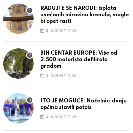
RADUJTE SE NARODI: Isplata
uvećanih mirovina krenula, mogle
bi opet rasti
5. AVGUST 2026.
BIH CENTAR EUROPE: Više od
2.500 motorista defiliralo
gradom
3. AVGUST 2026.
I TO JE MOGUĆE: Načelnici dvaju
općina stavili potpis
4. AVGUST 2026.