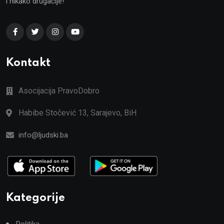
i nikako drugačije!
Kontakt
Asocijacija PravoDobro
Habibe Stočević 13, Sarajevo, BiH
info@ljudski.ba
Kategorije
Politika