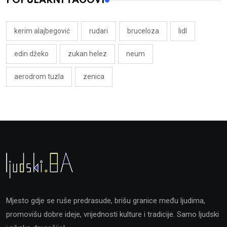
POPULARNI TAGOVI
kerim alajbegović
rudari
bruceloza
lidl
edin džeko
zukan helez
neum
aerodrom tuzla
zenica
Mjesto gdje se ruše predrasude, brišu granice među ljudima,
promovišu dobre ideje, vrijednosti kulture i tradicije. Samo ljudski