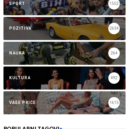
SPORT
1552
POZITIVA
2634
NAUKA
264
KULTURA
492
VAŠE PRIČE
1615