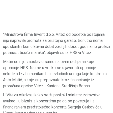
"Ministrova firma Invent d.o.o. Vitez od početka postojanja
nije napravila prometa za pristojne garaže, trenutno nema
uposlenih i kumulativna dobit zadnjih deset godina ne prelazi
petnaest tisuća maraka", objavili su iz HRS-a Vitez.
Matić se nije zaustavio samo na ovim radnjama koje
spominje HRS. Naime u veliko se u javnosti spominje
nekoliko tzv humanitarnih i nevladinih udruga koje kontrolira
Anto Matić, a koje su prepoznate kroz financiranje iz
proračuna općine Vitez i Kantona Središnja Bosna.
U Vitezu otkrivaju kako se županijski ministar zdravstva
uvukao i u biznis s koncertima pa ga se povezuje i s
financiranjem predstojećeg koncerta Sergeja Ćetkovića u