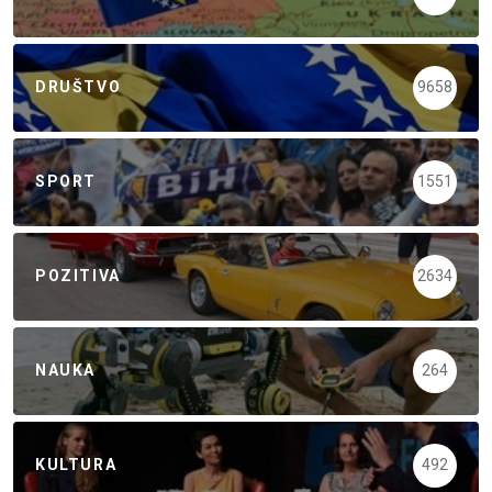
DRUŠTVO
9658
SPORT
1551
POZITIVA
2634
NAUKA
264
KULTURA
492