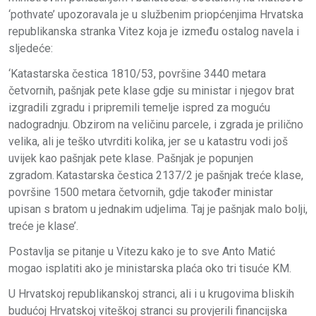
‘pothvate’ upozoravala je u službenim priopćenjima Hrvatska
republikanska stranka Vitez koja je između ostalog navela i
sljedeće:
‘Katastarska čestica 1810/53, površine 3440 metara
četvornih, pašnjak pete klase gdje su ministar i njegov brat
izgradili zgradu i pripremili temelje ispred za moguću
nadogradnju. Obzirom na veličinu parcele, i zgrada je prilično
velika, ali je teško utvrditi kolika, jer se u katastru vodi još
uvijek kao pašnjak pete klase. Pašnjak je popunjen
zgradom. Katastarska čestica 2137/2 je pašnjak treće klase,
površine 1500 metara četvornih, gdje također ministar
upisan s bratom u jednakim udjelima. Taj je pašnjak malo bolji,
treće je klase’.
Postavlja se pitanje u Vitezu kako je to sve Anto Matić
mogao isplatiti ako je ministarska plaća oko tri tisuće KM.
U Hrvatskoj republikanskoj stranci, ali i u krugovima bliskih
budućoj Hrvatskoj viteškoj stranci su provjerili financijska