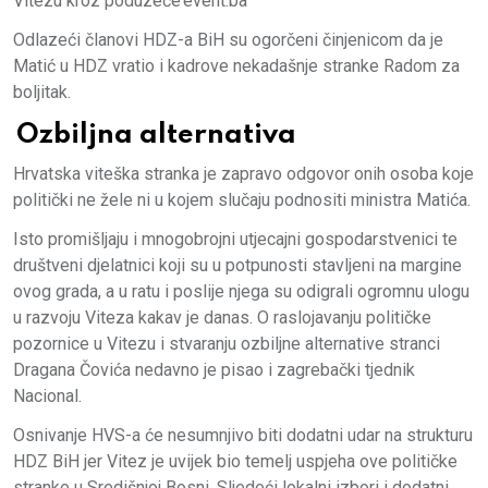
Vitezu kroz poduzeće event.ba
Odlazeći članovi HDZ-a BiH su ogorčeni činjenicom da je
Matić u HDZ vratio i kadrove nekadašnje stranke Radom za
boljitak.
Ozbiljna alternativa
Hrvatska viteška stranka je zapravo odgovor onih osoba koje
politički ne žele ni u kojem slučaju podnositi ministra Matića.
Isto promišljaju i mnogobrojni utjecajni gospodarstvenici te
društveni djelatnici koji su u potpunosti stavljeni na margine
ovog grada, a u ratu i poslije njega su odigrali ogromnu ulogu
u razvoju Viteza kakav je danas. O raslojavanju političke
pozornice u Vitezu i stvaranju ozbiljne alternative stranci
Dragana Čovića nedavno je pisao i zagrebački tjednik
Nacional.
Osnivanje HVS-a će nesumnjivo biti dodatni udar na strukturu
HDZ BiH jer Vitez je uvijek bio temelj uspjeha ove političke
stranke u Središnjoj Bosni. Sljedeći lokalni izbori i dodatni