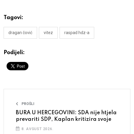
Tagovi:
dragan čović
vitez
raspad hdz-a
Podijeli:
PROŠLI
BURA U HERCEGOVINI: SDA nije htjela
prevariti SDP, Kaplan kritizira svoje
8. AVGUST 2026.