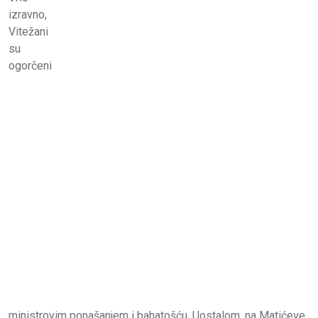
izravno,
Vitežani
su
ogorčeni
ministrovim ponašanjem i bahatošću. Uostalom, na Matićeve