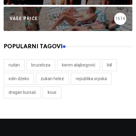
VAŠE PRIČE
1614
POPULARNI TAGOVI
rudari
bruceloza
kerim alajbegović
lidl
edin džeko
zukan helez
republika srpska
dragan bursač
kcus