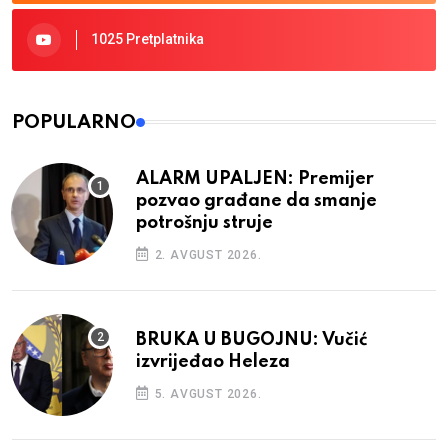
1025 Pretplatnika
POPULARNO
ALARM UPALJEN: Premijer
pozvao građane da smanje
potrošnju struje
2. AVGUST 2026.
BRUKA U BUGOJNU: Vučić
izvrijeđao Heleza
5. AVGUST 2026.