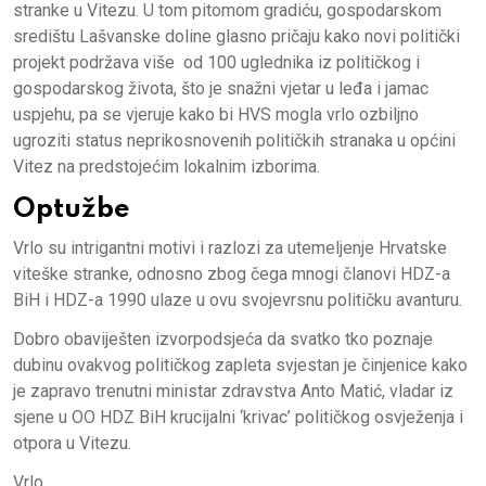
stranke u Vitezu. U tom pitomom gradiću, gospodarskom
središtu Lašvanske doline glasno pričaju kako novi politički
projekt podržava više od 100 uglednika iz političkog i
gospodarskog života, što je snažni vjetar u leđa i jamac
uspjehu, pa se vjeruje kako bi HVS mogla vrlo ozbiljno
ugroziti status neprikosnovenih političkih stranaka u općini
Vitez na predstojećim lokalnim izborima.
Optužbe
Vrlo su intrigantni motivi i razlozi za utemeljenje Hrvatske
viteške stranke, odnosno zbog čega mnogi članovi HDZ-a
BiH i HDZ-a 1990 ulaze u ovu svojevrsnu političku avanturu.
Dobro obaviješten izvorpodsjeća da svatko tko poznaje
dubinu ovakvog političkog zapleta svjestan je činjenice kako
je zapravo trenutni ministar zdravstva Anto Matić, vladar iz
sjene u OO HDZ BiH krucijalni ‘krivac’ političkog osvježenja i
otpora u Vitezu.
Vrlo