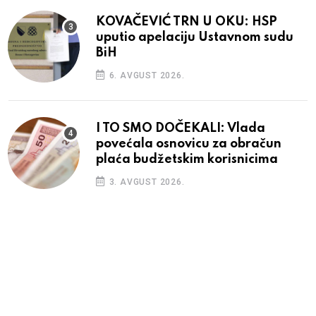
KOVAČEVIĆ TRN U OKU: HSP
uputio apelaciju Ustavnom sudu
BiH
6. AVGUST 2026.
I TO SMO DOČEKALI: Vlada
povećala osnovicu za obračun
plaća budžetskim korisnicima
3. AVGUST 2026.