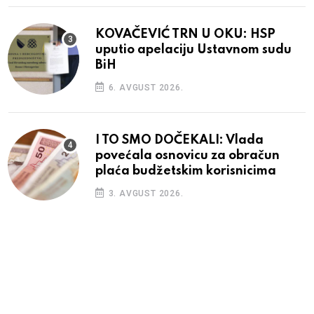
KOVAČEVIĆ TRN U OKU: HSP
uputio apelaciju Ustavnom sudu
BiH
6. AVGUST 2026.
I TO SMO DOČEKALI: Vlada
povećala osnovicu za obračun
plaća budžetskim korisnicima
3. AVGUST 2026.