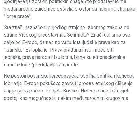
ujedinjavanja zdravih političkih snaga, što predstavnicima
međunarodne zajednice ostavlja prostor da liderima stranaka
"lome prste".
Šta znači naznačeni prijedlog izmjene Izbornog zakona od
strane Visokog predstavnika Schmidta? Znači da: smo sve
dalje od Evrope, da nas ne važu ista ljudska prava kao za
"istinske" Evropljane. Prava građana nisu i neće biti
jednaka, prava naroda nisu bitna, bitne su etnonacionalne
stranke koje "predstavljaju" narode,.
Ne postoji bosanskohercegovačka spoljna politika i koncept
lobiranja, Evropa pokušava završiti proces etničkog čišćenja
koji je rat započeo. Podjela Bosne i Hercegovine još uvijek
postoji kao mogućnost u nekim međunarodnim krugovima.