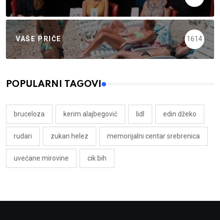
VAŠE PRIČE
1614
POPULARNI TAGOVI
bruceloza
kerim alajbegović
lidl
edin džeko
rudari
zukan helez
memorijalni centar srebrenica
uvećane mirovine
cik bih