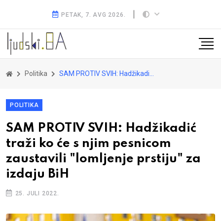
PETAK, 7. AVG 2026.
Politika
SAM PROTIV SVIH: Hadžikadić traži ko će s njim pesnicom zaustavili "lomljenje prstiju" za izdaju BiH
POLITIKA
SAM PROTIV SVIH: Hadžikadić
traži ko će s njim pesnicom
zaustavili "lomljenje prstiju" za
izdaju BiH
25. JULI 2022.