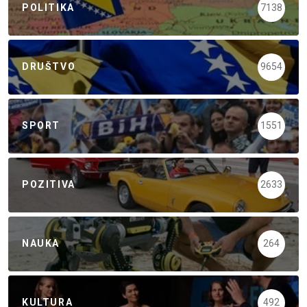
POLITIKA
7138
DRUŠTVO
9654
SPORT
1551
POZITIVA
2633
NAUKA
264
KULTURA
492