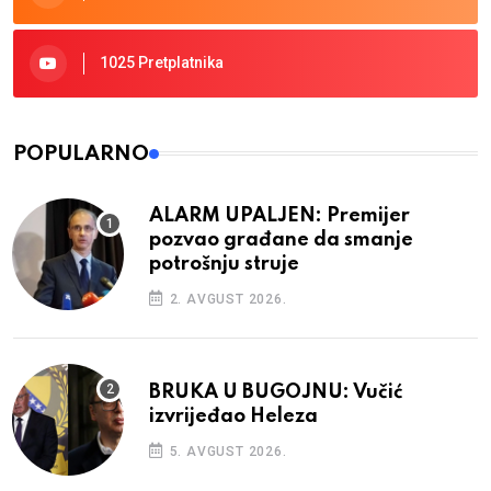
1025 Pretplatnika
POPULARNO
ALARM UPALJEN: Premijer
pozvao građane da smanje
potrošnju struje
2. AVGUST 2026.
BRUKA U BUGOJNU: Vučić
izvrijeđao Heleza
5. AVGUST 2026.