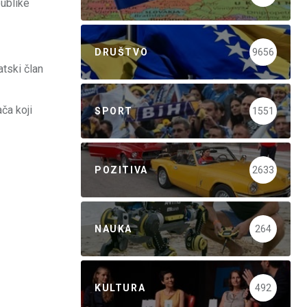
publike
DRUŠTVO
9656
tski član
ča koji
SPORT
1551
POZITIVA
2633
NAUKA
264
KULTURA
492