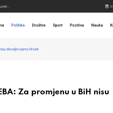
TROJKA U AKCIJI: Inicijativa za status Srebrenice pokrenuta
S
ALARM IZ MOSTARA: Otvoreno nepoštivanje Uredbe Vlade FBIH
na
Politika
Društvo
Sport
Pozitiva
Nauka
K
ZASTRAŠIVANJE I PRITISCI: Saslušane još 4 osobe, 26 na popisu
su dovoljni samo Hrvati
A: Za promjenu u BiH nisu