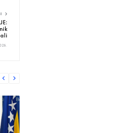
I
JE:
nik
ali
026.