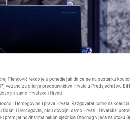
ej Plenković rekao je u ponedjeljak da će se na sastanku koalici
P) vezano za pitanje predstavništva Hrvata u Predsjedništvu BiH
dovoljni samo Hrvatska i Hrvati.
i Bosne i Hercegovine i prava Hrvata. Razgovarat ćemo na koalicij
o u Bosni i Hercegovini, nisu dovoljni samo Hrvati i Hrvatska, potre
astski premijer novinarima nakon sjednice Otočnog vijeća na otoku B