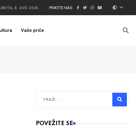
PRATITE NAS:
UBOTA, 8. AVG 2026.
ultura
Vaše priče
Traži
Type 2 or more characters for results.
POVEŽITE SE