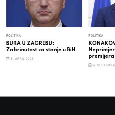
POLITIKA
POLITIKA
BURA U ZAGREBU:
KONAKOV
Zabrinutost za stanje u BiH
Neprimjer
premijera
5. APRIL 2025.
6. SEPTEMBA