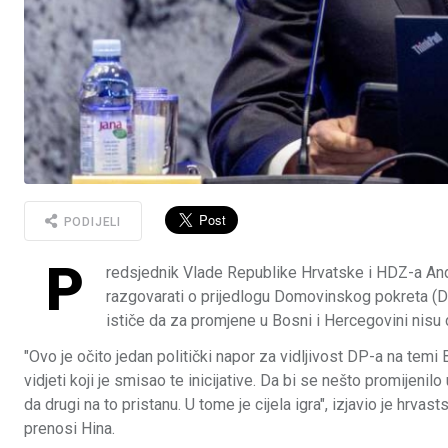
PODIJELI
P
redsjednik Vlade Republike Hrvatske i HDZ-a Andr
razgovarati o prijedlogu Domovinskog pokreta (D
ističe da za promjene u Bosni i Hercegovini nisu 
"Ovo je očito jedan politički napor za vidljivost DP-a na tem
vidjeti koji je smisao te inicijative. Da bi se nešto promijenil
da drugi na to pristanu. U tome je cijela igra", izjavio je hrv
prenosi Hina.