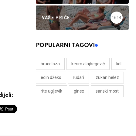
VAŠE PRIČE
1614
POPULARNI TAGOVI
bruceloza
kerim alajbegović
lidl
edin džeko
rudari
zukan helez
rite ugljevik
ginex
sanski most
ijeli: