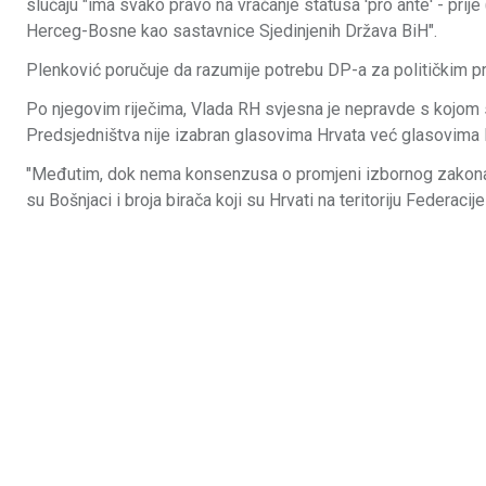
slučaju "ima svako pravo na vraćanje statusa 'pro ante' - pri
Herceg-Bosne kao sastavnice Sjedinjenih Država BiH".
Plenković poručuje da razumije potrebu DP-a za političkim profi
Po njegovim riječima, Vlada RH svjesna je nepravde s kojom s
Predsjedništva nije izabran glasovima Hrvata već glasovima 
"Međutim, dok nema konsenzusa o promjeni izbornog zakona, 
su Bošnjaci i broja birača koji su Hrvati na teritoriju Federaci