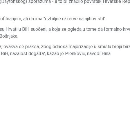
je (Daytonskog) sporazuma - a to bi značilo povratak Hrvatske Re
liranjem, ali da ima "ozbiljne rezerve na njihov stil".
u Hrvati u BiH suočeni, a koja se ogleda u tome da formalno hrva
Bošnjaka.
ovakva se praksa, zbog odnosa majorizacije u smislu broja bira
je BiH, nažalost događa'', kazao je Plenković, navodi Hina.