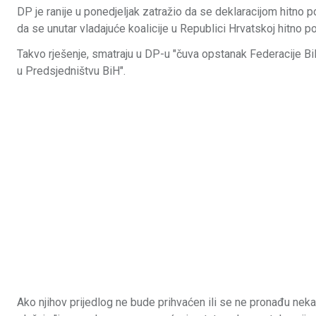
DP je ranije u ponedjeljak zatražio da se deklaracijom hitno p
da se unutar vladajuće koalicije u Republici Hrvatskoj hitno
Takvo rješenje, smatraju u DP-u "čuva opstanak Federacije BiH
u Predsjedništvu BiH".
Ako njihov prijedlog ne bude prihvaćen ili se ne pronađu nek