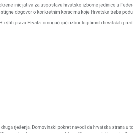
okrene inicijativa za uspostavu hrvatske izborne jedinice u Federa
 postigne dogovor o konkretnim koracima koje Hrvatska treba podu
 i štiti prava Hrvata, omogućujući izbor legitimnih hrvatskih pre
a druga rješenja, Domovinski pokret navodi da hrvatska strana u 