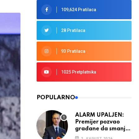
109,624 Pratilaca
28 Pratilaca
93 Pratilaca
1025 Pretplatnika
POPULARNO
ALARM UPALJEN:
Premijer pozvao
građane da smanje
potrošnju struje
2. AVGUST 2026.