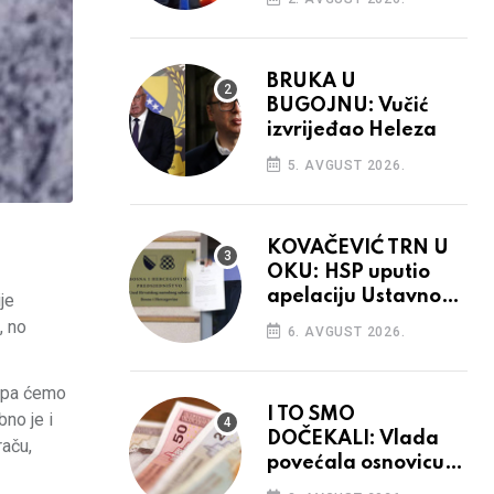
BRUKA U
BUGOJNU: Vučić
izvrijeđao Heleza
5. AVGUST 2026.
KOVAČEVIĆ TRN U
OKU: HSP uputio
apelaciju Ustavnom
je
sudu BiH
, no
6. AVGUST 2026.
i pa ćemo
I TO SMO
bno je i
DOČEKALI: Vlada
raču,
povećala osnovicu
za obračun plaća