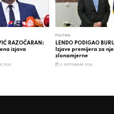
POLITIKA
IĆ RAZOČARAN:
LENDO PODIGAO BURU
ena izjava
Izjave premijera za nj
zlonamjerne
R 2024.
5. SEPTEMBAR 2024.