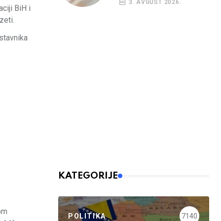
3. AVGUST 2026.
budžetskim
ciji BiH i
korisnicima
zeti.
dstavnika
KATEGORIJE
tom
POLITIKA
7140