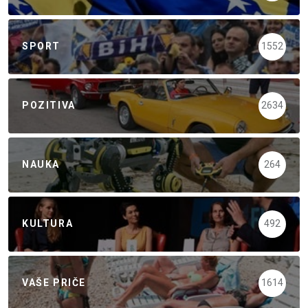
SPORT
1552
POZITIVA
2634
NAUKA
264
KULTURA
492
VAŠE PRIČE
1614