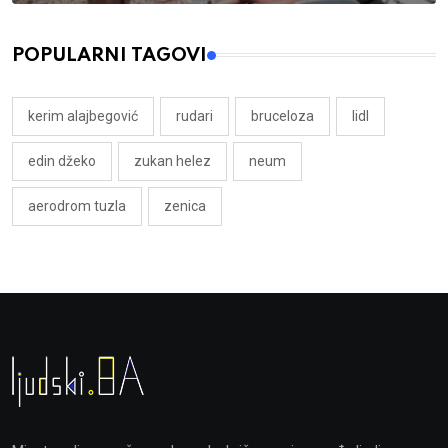
POPULARNI TAGOVI
kerim alajbegović
rudari
bruceloza
lidl
edin džeko
zukan helez
neum
aerodrom tuzla
zenica