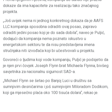
dokaze da ima kapacitete za realizaciju tako značajnog
projekta.
„Još uvijek nema ni jednog konkretnog dokaza da je AAFS
LLC kompanija sposobna odraditi ovaj posao, zapravo
odraditi jedini posao koji je do sada dobila“, naveo je Puljić,
dodajući da kompanija nema poznato iskustvo u
energetskom sektoru te da nisu predstavljena imena
stručnjaka niti izvođača koji bi učestvovali u projektu.
Govoreći o ljudima koji vode kompaniju, Puljić je podsjetio da
je njen prvi čovjek Joseph Flynn brat Michaela Flynna, bivšeg
savjetnika za nacionalnu sigurnost SAD-a.
„Michael Flynn se šetao po Banjoj Luci u društvu sa
sumnjivim desničarima i još sumnjivijim Miloradom Dodikom,
koji ga mjesečno plaća oko 100 tisuća dolara“, rekao je.