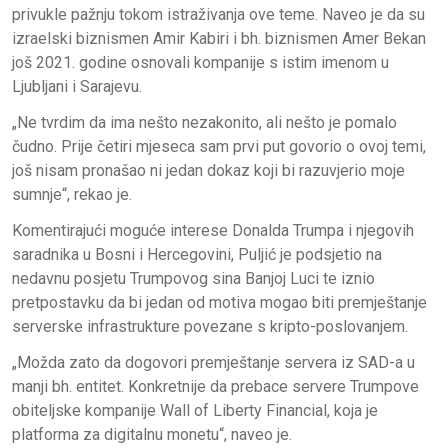
privukle pažnju tokom istraživanja ove teme. Naveo je da su
izraelski biznismen Amir Kabiri i bh. biznismen Amer Bekan
još 2021. godine osnovali kompanije s istim imenom u
Ljubljani i Sarajevu.
„Ne tvrdim da ima nešto nezakonito, ali nešto je pomalo
čudno. Prije četiri mjeseca sam prvi put govorio o ovoj temi,
još nisam pronašao ni jedan dokaz koji bi razuvjerio moje
sumnje“, rekao je.
Komentirajući moguće interese Donalda Trumpa i njegovih
saradnika u Bosni i Hercegovini, Puljić je podsjetio na
nedavnu posjetu Trumpovog sina Banjoj Luci te iznio
pretpostavku da bi jedan od motiva mogao biti premještanje
serverske infrastrukture povezane s kripto-poslovanjem.
„Možda zato da dogovori premještanje servera iz SAD-a u
manji bh. entitet. Konkretnije da prebace servere Trumpove
obiteljske kompanije Wall of Liberty Financial, koja je
platforma za digitalnu monetu“, naveo je.