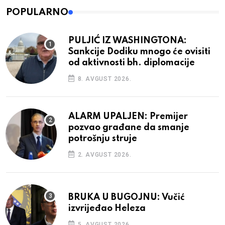
POPULARNO
PULJIĆ IZ WASHINGTONA:
Sankcije Dodiku mnogo će ovisiti
od aktivnosti bh. diplomacije
8. AVGUST 2026.
ALARM UPALJEN: Premijer
pozvao građane da smanje
potrošnju struje
2. AVGUST 2026.
BRUKA U BUGOJNU: Vučić
izvrijeđao Heleza
5. AVGUST 2026.