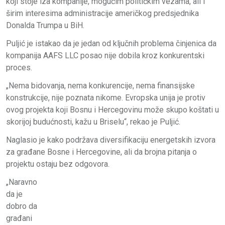
koji stoje iza kompanije, mogućim političkim vezama, ali i
širim interesima administracije američkog predsjednika
Donalda Trumpa u BiH.
Puljić je istakao da je jedan od ključnih problema činjenica da
kompanija AAFS LLC posao nije dobila kroz konkurentski
proces.
„Nema bidovanja, nema konkurencije, nema finansijske
konstrukcije, nije poznata nikome. Evropska unija je protiv
ovog projekta koji Bosnu i Hercegovinu može skupo koštati u
skorijoj budućnosti, kažu u Briselu“, rekao je Puljić.
Naglasio je kako podržava diversifikaciju energetskih izvora
za građane Bosne i Hercegovine, ali da brojna pitanja o
projektu ostaju bez odgovora.
„Naravno
da je
dobro da
građani