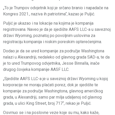
„To je Trumpov odvjetnik koji je srčano branio i napadače na
Kongres 2021., naziva ih patriotima“, kazao je Puljić.
Puljić je ukazao i na lokacije na kojima je kompanija
registrovana. Naveo je da je sjedište AAFS LLC-a u saveznoj
državi Wyoming, poznatoj po povoljnim uslovima za
registraciju kompanija i niskim poreskim opterećenjima.
Dodao je da se ured kompanije za područje Washingtona
nalazi u Alexandriji, nedaleko od glavnog grada SAD-a, te da
je to ured Trumpovog odvjetnika, Jesse Binnalla, inače
drugog čovjeka kompanije AASF LLC.
„Sjedište AAFS LLC-a je u saveznoj državi Wyoming u kojoj
korporacije ne moraju plaćati porez, dok je sjedište te
kompanije za područje Washingtona, glavnog američkog
grada, u Alexandriji, samo par milja udaljenoj od glavnog
grada, u ulici King Street, broj 717“, rekao je Puljić.
Osvrnuo se i na poslovne veze koje su mu, kako kaže,