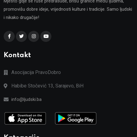
Mjesto gdje se ruše predrasude, brišu granice među ljudima,
promovišu dobre ideje, vrijednosti kulture i tradicije. Samo ljudski
i nikako drugačije!
Kontakt
Asocijacija PravoDobro
Habibe Stočević 13, Sarajevo, BiH
info@ljudski.ba