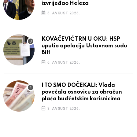
izvrijeđao Heleza
5. AVGUST 2026.
KOVAČEVIĆ TRN U OKU: HSP
uputio apelaciju Ustavnom sudu
BiH
6. AVGUST 2026.
I TO SMO DOČEKALI: Vlada
povećala osnovicu za obračun
plaća budžetskim korisnicima
3. AVGUST 2026.