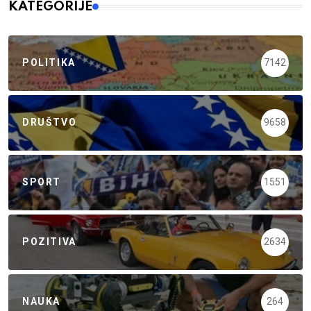
KATEGORIJE
POLITIKA
7142
DRUŠTVO
9658
SPORT
1551
POZITIVA
2634
NAUKA
264