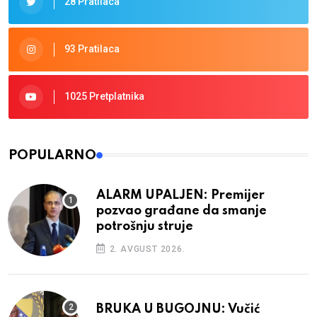
28 Pratilaca
93 Pratilaca
1025 Pretplatnika
POPULARNO
ALARM UPALJEN: Premijer
pozvao građane da smanje
potrošnju struje
2. AVGUST 2026.
BRUKA U BUGOJNU: Vučić