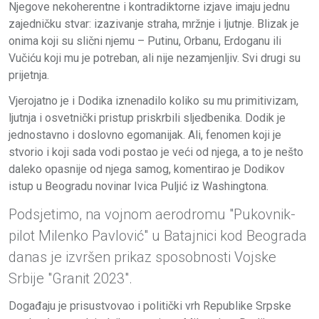
Njegove nekoherentne i kontradiktorne izjave imaju jednu
zajedničku stvar: izazivanje straha, mržnje i ljutnje. Blizak je
onima koji su slični njemu – Putinu, Orbanu, Erdoganu ili
Vučiću koji mu je potreban, ali nije nezamjenljiv. Svi drugi su
prijetnja.
Vjerojatno je i Dodika iznenadilo koliko su mu primitivizam,
ljutnja i osvetnički pristup priskrbili sljedbenika. Dodik je
jednostavno i doslovno egomanijak. Ali, fenomen koji je
stvorio i koji sada vodi postao je veći od njega, a to je nešto
daleko opasnije od njega samog, komentirao je Dodikov
istup u Beogradu novinar Ivica Puljić iz Washingtona.
Podsjetimo, na vojnom aerodromu "Pukovnik-
pilot Milenko Pavlović" u Batajnici kod Beograda
danas je izvršen prikaz sposobnosti Vojske
Srbije "Granit 2023".
Događaju je prisustvovao i politički vrh Republike Srpske