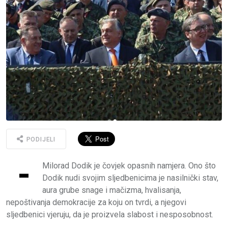
PODIJELI
-
Milorad Dodik je čovjek opasnih namjera. Ono što
Dodik nudi svojim sljedbenicima je nasilnički stav,
aura grube snage i mačizma, hvalisanja,
nepoštivanja demokracije za koju on tvrdi, a njegovi
sljedbenici vjeruju, da je proizvela slabost i nesposobnost.