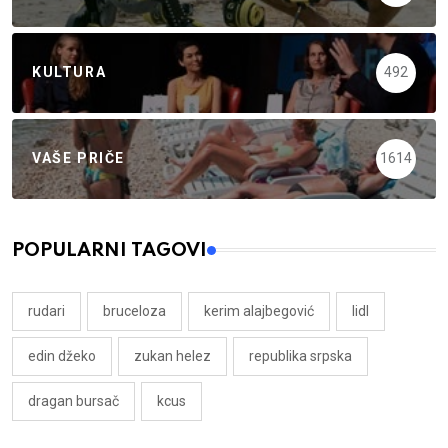
KULTURA
492
VAŠE PRIČE
1614
POPULARNI TAGOVI
rudari
bruceloza
kerim alajbegović
lidl
edin džeko
zukan helez
republika srpska
dragan bursač
kcus