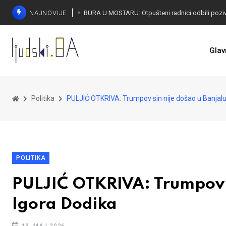
NAJNOVIJE
SORECA ZADOVOLJAN: Važan korak BiH ka EU
Glav
Politika
PULJIĆ OTKRIVA: Trumpov sin nije došao u Banjal
POLITIKA
PULJIĆ OTKRIVA: Trumpov s
Igora Dodika