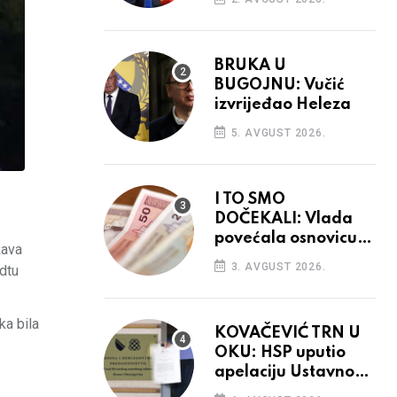
BRUKA U
BUGOJNU: Vučić
izvrijeđao Heleza
5. AVGUST 2026.
I TO SMO
DOČEKALI: Vlada
povećala osnovicu
žava
za obračun plaća
3. AVGUST 2026.
dtu
budžetskim
korisnicima
ka bila
KOVAČEVIĆ TRN U
OKU: HSP uputio
apelaciju Ustavnom
sudu BiH