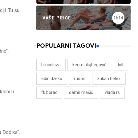
iji. Tu su
VAŠE PRIČE
1614
POPULARNI TAGOVI
no“,
bruceloza
kerim alajbegović
lidl
edin džeko
rudari
zukan helez
kloni u
fk borac
damir mašić
vlada rs
a Dodika“,