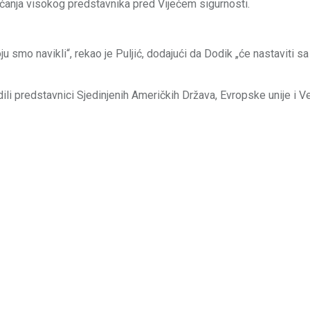
aćanja visokog predstavnika pred Vijećem sigurnosti.
u smo navikli“, rekao je Puljić, dodajući da Dodik „će nastaviti s
ili predstavnici Sjedinjenih Američkih Država, Evropske unije i V