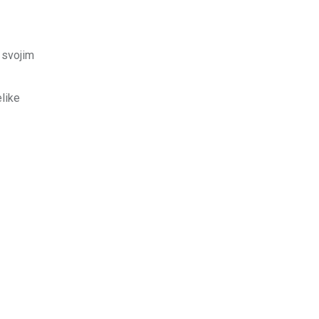
a svojim
elike