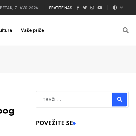
PRATITE NAS:
PETAK, 7. AVG 2026.
ultura
Vaše priče
Traži
bog
Type 2 or more characters for results.
POVEŽITE SE