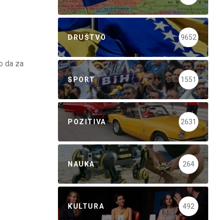
DRUŠTVO
9652
o da za
SPORT
1551
POZITIVA
2631
NAUKA
264
KULTURA
492