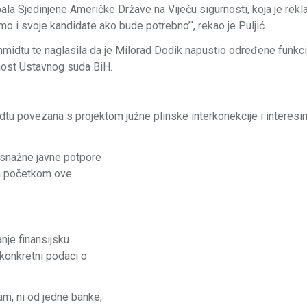
la Sjedinjene Američke Države na Vijeću sigurnosti, koja je rekla
 i svoje kandidate ako bude potrebno’“, rekao je Puljić.
hmidtu te naglasila da je Milorad Dodik napustio određene funkci
žnost Ustavnog suda BiH.
tu povezana s projektom južne plinske interkonekcije i interesi
 snažne javne potpore
om početkom ove
anje finansijsku
 konkretni podaci o
am, ni od jedne banke,