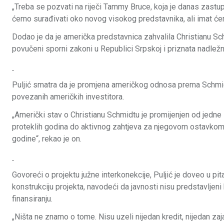
„Treba se pozvati na riječi Tammy Bruce, koja je danas zastupa
ćemo surađivati oko novog visokog predstavnika, ali imat ćemo
Dodao je da je američka predstavnica zahvalila Christianu Sc
povučeni sporni zakoni u Republici Srpskoj i priznata nadle
Puljić smatra da je promjena američkog odnosa prema Schmid
povezanih američkih investitora.
„Američki stav o Christianu Schmidtu je promijenjen od jedne
proteklih godina do aktivnog zahtjeva za njegovom ostavk
godine“, rekao je on.
Govoreći o projektu južne interkonekcije, Puljić je doveo u pit
konstrukciju projekta, navodeći da javnosti nisu predstavljeni
finansiranju.
„Ništa ne znamo o tome. Nisu uzeli nijedan kredit, nijedan zaj