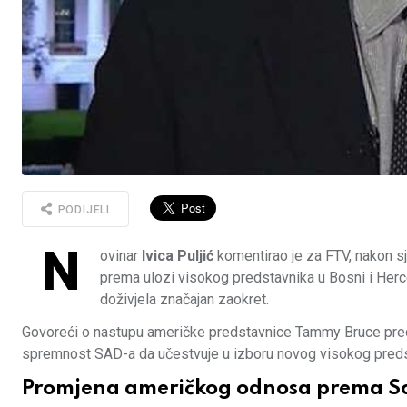
PODIJELI
N
ovinar
Ivica Puljić
komentirao je za FTV, nakon sj
prema ulozi visokog predstavnika u Bosni i Herc
doživjela značajan zaokret.
Govoreći o nastupu američke predstavnice Tammy Bruce pred Vi
spremnost SAD-a da učestvuje u izboru novog visokog preds
Promjena američkog odnosa prema S