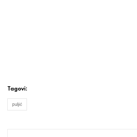
Tagovi:
puljić