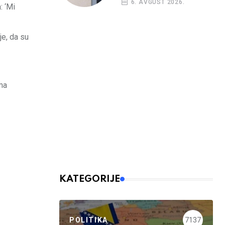
6. AVGUST 2026.
: ‘Mi
je, da su
ma
KATEGORIJE
POLITIKA
7137