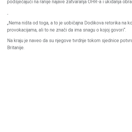
podsjećajući na ranije najave zatvaranja OHR-a i ukidanja obr
„Nema ništa od toga, a to je uobičajna Dodikova retorika na koj
provokacijama, ali to ne znači da ima snagu o kojoj govori“.
Na kraju je naveo da su njegove tvrdnje tokom sjednice potvrd
Britanije.