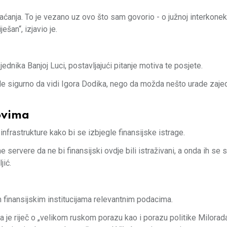
anja. To je vezano uz ovo što sam govorio - o južnoj interkonekc
ešan“, izjavio je.
ednika Banjoj Luci, postavljajući pitanje motiva te posjete.
Ne sigurno da vidi Igora Dodika, nego da možda nešto urade zajed
kovima
infrastrukture kako bi se izbjegle finansijske istrage.
ervere da ne bi finansijski ovdje bili istraživani, a onda ih se s
jić.
 finansijskim institucijama relevantnim podacima.
 da je riječ o „velikom ruskom porazu kao i porazu politike Milorad