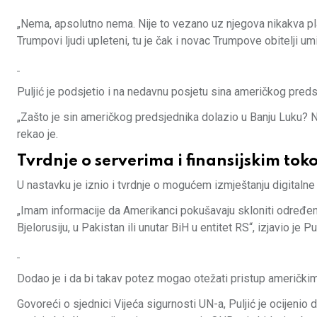
„Nema, apsolutno nema. Nije to vezano uz njegova nikakva plać
Trumpovi ljudi upleteni, tu je čak i novac Trumpove obitelji umij
Puljić je podsjetio i na nedavnu posjetu sina američkog predsj
„Zašto je sin američkog predsjednika dolazio u Banju Luku? 
rekao je.
Tvrdnje o serverima i finansijskim to
U nastavku je iznio i tvrdnje o mogućem izmještanju digitalne 
„Imam informacije da Amerikanci pokušavaju skloniti određene s
Bjelorusiju, u Pakistan ili unutar BiH u entitet RS“, izjavio je Pul
Dodao je i da bi takav potez mogao otežati pristup američkim
Govoreći o sjednici Vijeća sigurnosti UN-a, Puljić je ocijenio