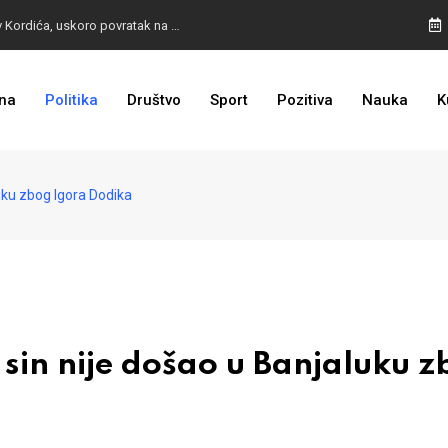
BURA U MOSTARU: Otpušteni radnici odbili poziv Kordića, uskoro povratak na posao
na
Politika
Društvo
Sport
Pozitiva
Nauka
K
I TO SMO DOČEKALI: Grad u BiH prvi put dobio sredstva EU
uku zbog Igora Dodika
in nije došao u Banjaluku z