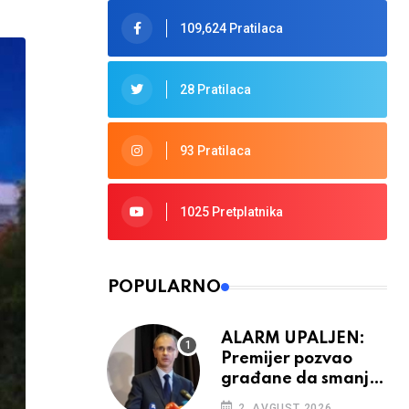
109,624 Pratilaca
28 Pratilaca
93 Pratilaca
1025 Pretplatnika
POPULARNO
ALARM UPALJEN:
Premijer pozvao
građane da smanje
potrošnju struje
2. AVGUST 2026.