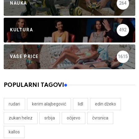
NAUKA
264
KULTURA
492
VAŠE PRIČE
1615
POPULARNI TAGOVI
rudari
kerim alajbegović
lidl
edin džeko
zukan helez
srbija
očijevo
čvrsnica
kallos