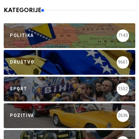
KATEGORIJE
POLITIKA
7143
DRUŠTVO
9661
SPORT
1552
POZITIVA
2636