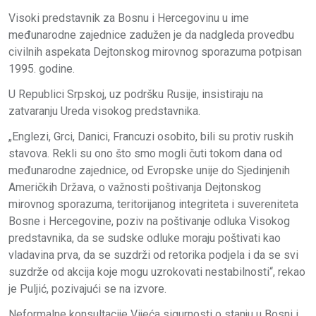
Visoki predstavnik za Bosnu i Hercegovinu u ime
međunarodne zajednice zadužen je da nadgleda provedbu
civilnih aspekata Dejtonskog mirovnog sporazuma potpisan
1995. godine.
U Republici Srpskoj, uz podršku Rusije, insistiraju na
zatvaranju Ureda visokog predstavnika.
„Englezi, Grci, Danici, Francuzi osobito, bili su protiv ruskih
stavova. Rekli su ono što smo mogli čuti tokom dana od
međunarodne zajednice, od Evropske unije do Sjedinjenih
Američkih Država, o važnosti poštivanja Dejtonskog
mirovnog sporazuma, teritorijanog integriteta i suvereniteta
Bosne i Hercegovine, poziv na poštivanje odluka Visokog
predstavnika, da se sudske odluke moraju poštivati kao
vladavina prva, da se suzdrži od retorika podjela i da se svi
suzdrže od akcija koje mogu uzrokovati nestabilnosti“, rekao
je Puljić, pozivajući se na izvore.
Neformalne konsultacije Vijeća sigurnosti o stanju u Bosni i