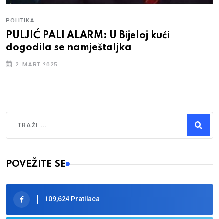
POLITIKA
PULJIĆ PALI ALARM: U Bijeloj kući
dogodila se namještaljka
2. MART 2025.
Traži
Type 2 or more characters for results.
POVEŽITE SE
109,624 Pratilaca