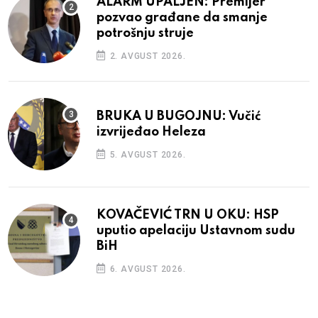
ALARM UPALJEN: Premijer
pozvao građane da smanje
potrošnju struje
2. AVGUST 2026.
BRUKA U BUGOJNU: Vučić
izvrijeđao Heleza
5. AVGUST 2026.
KOVAČEVIĆ TRN U OKU: HSP
uputio apelaciju Ustavnom sudu
BiH
6. AVGUST 2026.