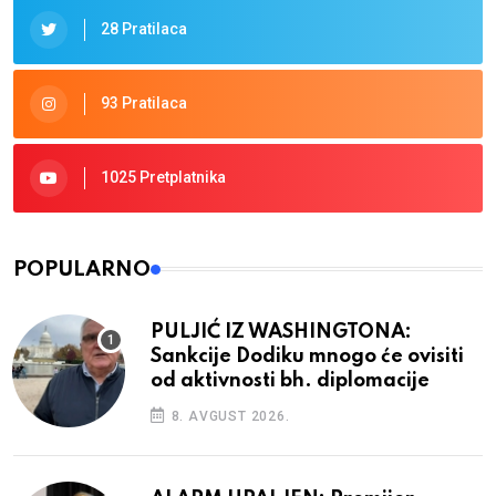
28 Pratilaca
93 Pratilaca
1025 Pretplatnika
POPULARNO
PULJIĆ IZ WASHINGTONA:
Sankcije Dodiku mnogo će ovisiti
od aktivnosti bh. diplomacije
8. AVGUST 2026.