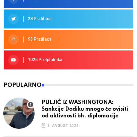
28 Pratilaca
93 Pratilaca
1025 Pretplatnika
POPULARNO
PULJIĆ IZ WASHINGTONA:
Sankcije Dodiku mnogo će ovisiti
od aktivnosti bh. diplomacije
8. AVGUST 2026.