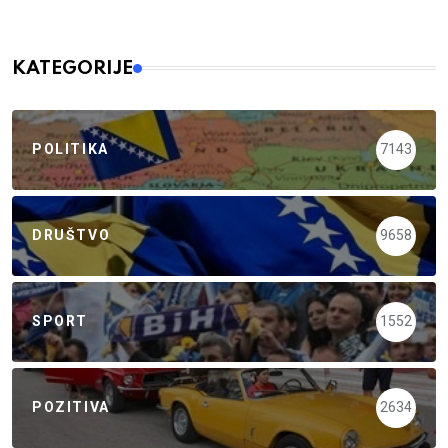
KATEGORIJE
POLITIKA
7143
DRUŠTVO
9658
SPORT
1552
POZITIVA
2634