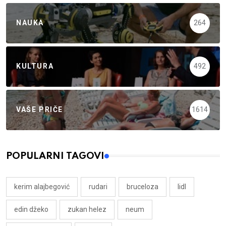
NAUKA
264
KULTURA
492
VAŠE PRIČE
1614
POPULARNI TAGOVI
kerim alajbegović
rudari
bruceloza
lidl
edin džeko
zukan helez
neum