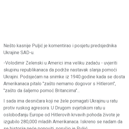
Nešto kasnije Puljić je komentirao i posjetu predsjednika
Ukrajine SAD-u.
-Volodimir Zelenski u Americi ima veliku zadaću - uvjeriti
skupinu republikanaca da podrže nastavak slanja pomoći
Ukrajini. Podsjećam na snimke iz 1940.godine kada se dosta
Amerikanaca pitalo "zašto nemamo dogovor s Hitlerom",
"zašto da šaljemo pomoć Britancima"...
I sada ima desničara koji ne žele pomagati Ukrajinu u ratu
protiv ruskog agresora. U Drugom svjetskom ratu u
oslobođanju Europe od Hitlerovih krvavih pohoda živote je
izgubilo 280,000 mladih Amerikanaca. Iskreno se nadam da
se historija neće ponoviti, poručio je Puljić.