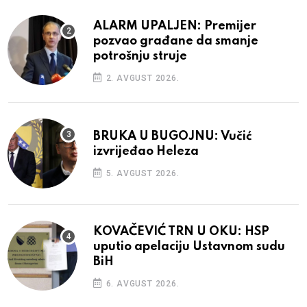
ALARM UPALJEN: Premijer
pozvao građane da smanje
potrošnju struje
2. AVGUST 2026.
BRUKA U BUGOJNU: Vučić
izvrijeđao Heleza
5. AVGUST 2026.
KOVAČEVIĆ TRN U OKU: HSP
uputio apelaciju Ustavnom sudu
BiH
6. AVGUST 2026.