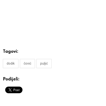
Tagovi:
dodik
čović
puljić
Podijeli: