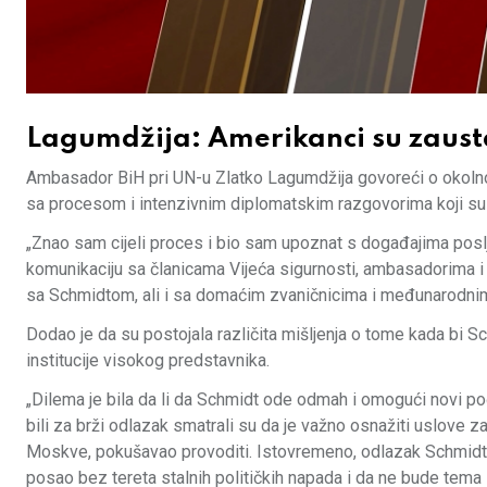
Lagumdžija: Amerikanci su zausta
Ambasador BiH pri UN-u Zlatko Lagumdžija govoreći o okolnos
sa procesom i intenzivnim diplomatskim razgovorima koji su 
„Znao sam cijeli proces i bio sam upoznat s događajima poslj
komunikaciju sa članicama Vijeća sigurnosti, ambasadorima i l
sa Schmidtom, ali i sa domaćim zvaničnicima i međunarodnim 
Dodao je da su postojala različita mišljenja o tome kada bi Schm
institucije visokog predstavnika.
„Dilema je bila da li da Schmidt ode odmah i omogući novi po
bili za brži odlazak smatrali su da je važno osnažiti uslove za
Moskve, pokušavao provoditi. Istovremeno, odlazak Schmidta
posao bez tereta stalnih političkih napada i da ne bude tema D