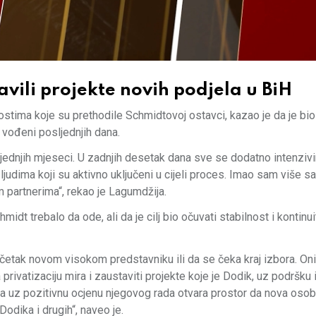
vili projekte novih podjela u BiH
tima koje su prethodile Schmidtovoj ostavci, kazao je da je bi
vođeni posljednjih dana.
ednjih mjeseci. U zadnjih desetak dana sve se dodatno intenzivi
judima koji su aktivno uključeni u cijeli proces. Imao sam više s
partnerima“, rekao je Lagumdžija.
idt trebalo da ode, ali da je cilj bio očuvati stabilnost i kontinui
četak novom visokom predstavniku ili da se čeka kraj izbora. Oni
 privatizaciju mira i zaustaviti projekte koje je Dodik, uz podršku 
 uz pozitivnu ocjenu njegovog rada otvara prostor da nova osob
odika i drugih“, naveo je.