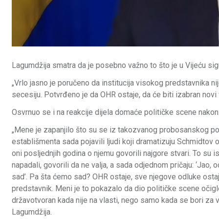
Lagumdžija smatra da je posebno važno to što je u Vijeću sig
„Vrlo jasno je poručeno da institucija visokog predstavnika n
secesiju. Potvrđeno je da OHR ostaje, da će biti izabran novi
Osvrnuo se i na reakcije dijela domaće političke scene nako
„Mene je zapanjilo što su se iz takozvanog probosanskog po
establišmenta sada pojavili ljudi koji dramatizuju Schmidtov 
oni posljednjih godina o njemu govorili najgore stvari. To su ist
napadali, govorili da ne valja, a sada odjednom pričaju: ‘Jao,
sad’. Pa šta ćemo sad? OHR ostaje, sve njegove odluke ostaju
predstavnik. Meni je to pokazalo da dio političke scene očigl
državotvoran kada nije na vlasti, nego samo kada se bori za vl
Lagumdžija.