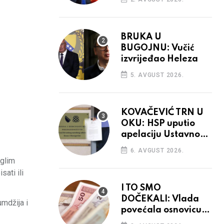
BRUKA U
BUGOJNU: Vučić
izvrijeđao Heleza
5. AVGUST 2026.
KOVAČEVIĆ TRN U
OKU: HSP uputio
apelaciju Ustavnom
sudu BiH
6. AVGUST 2026.
uglim
ati ili
I TO SMO
DOČEKALI: Vlada
umdžija i
povećala osnovicu
za obračun plaća