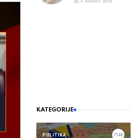
3. AVGUST 2026.
budžetskim
korisnicima
KATEGORIJE
POLITIKA
7140