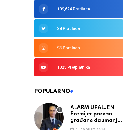
109,624 Pratilaca
28 Pratilaca
93 Pratilaca
1025 Pretplatnika
POPULARNO
ALARM UPALJEN:
Premijer pozvao
građane da smanje
potrošnju struje
2. AVGUST 2026.