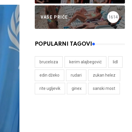
VAŠE PRIČE
1614
POPULARNI TAGOVI
bruceloza
kerim alajbegović
lidl
edin džeko
rudari
zukan helez
rite ugljevik
ginex
sanski most