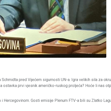
na Schmidta pred Vijećem sigurnosti UN-a. Igra velikih sila za okr
a ostavka prvi vjesnik američko-ruskog proljeća? Hoće li nas otpis
om i Hercegovinom. Gosti emisije Plenum FTV-a bili su Zlatko Lag