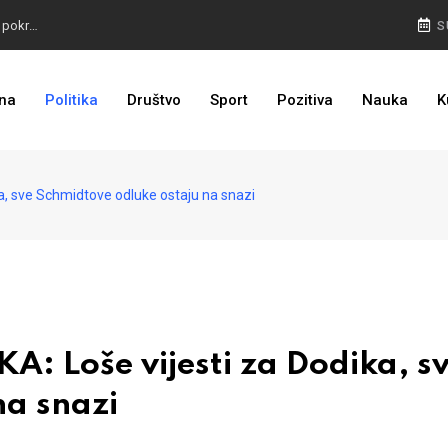
TROJKA U AKCIJI: Inicijativa za status Srebrenice pokrenuta
S
ALARM IZ MOSTARA: Otvoreno nepoštivanje Uredbe Vlade FBIH
na
Politika
Društvo
Sport
Pozitiva
Nauka
K
ZASTRAŠIVANJE I PRITISCI: Saslušane još 4 osobe, 26 na popisu
, sve Schmidtove odluke ostaju na snazi
 Loše vijesti za Dodika, s
na snazi