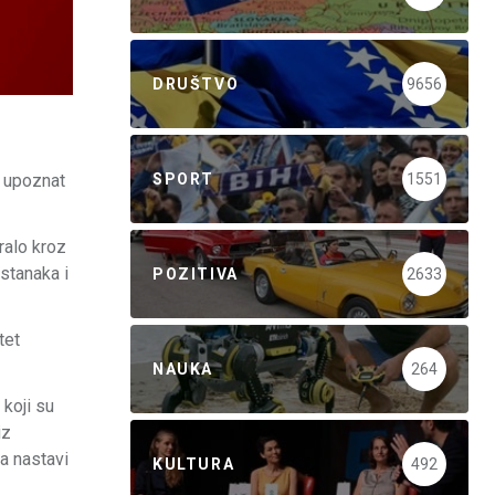
DRUŠTVO
9656
SPORT
1551
o upoznat
ralo kroz
astanaka i
POZITIVA
2633
tet
NAUKA
264
 koji su
iz
a nastavi
KULTURA
492