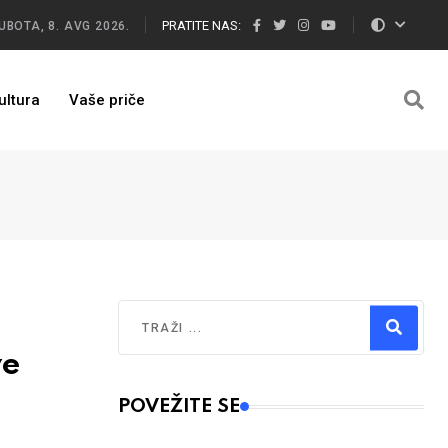
PRATITE NAS:
UBOTA, 8. AVG 2026.
ultura
Vaše priče
Traži
ve
Type 2 or more characters for results.
POVEŽITE SE