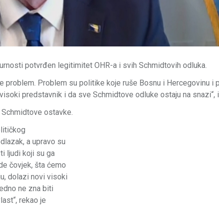
urnosti potvrđen legitimitet OHR-a i svih Schmidtovih odluka.
ije problem. Problem su politike koje ruše Bosnu i Hercegovinu i
 visoki predstavnik i da sve Schmidtove odluke ostaju na snazi“, i
n Schmidtove ostavke.
litičkog
odlazak, a upravo su
i ljudi koji su ga
 ode čovjek, šta ćemo
, dolazi novi visoki
edno ne zna biti
ast“, rekao je