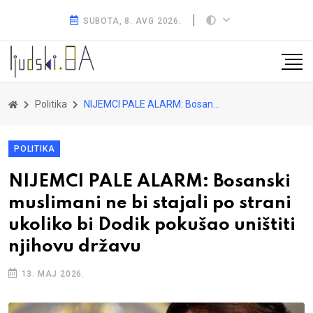
SUBOTA, 8. AVG 2026.
Politika
NIJEMCI PALE ALARM: Bosanski muslimani ne bi stajali po strani ukoliko bi Dodik pokušao uništiti njihovu državu
POLITIKA
NIJEMCI PALE ALARM: Bosanski
muslimani ne bi stajali po strani
ukoliko bi Dodik pokušao uništiti
njihovu državu
13. MAJ 2026.