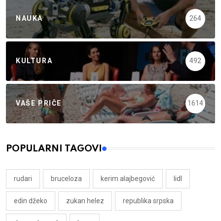
NAUKA
264
KULTURA
492
VAŠE PRIČE
1614
POPULARNI TAGOVI
rudari
bruceloza
kerim alajbegović
lidl
edin džeko
zukan helez
republika srpska