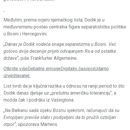
Međutim, prema ocjeni njemačkog lista, Dodik je u
međuvremenu postao centralna figura separatističke politike
u Bosni i Hercegovini.
„Danas je Dodik vodeća snaga separatizma u Bosni. Već
gotovo dvije decenije prijeti odvajanjem Rs-a od ostatka
države“,
piše Frankfurter Allgemeine.
Otkrijte više
Debatne emisije
Digitalni časopis
Udarno
izvještavanje
List tvrdi da je ključna razlika u odnosu na raniji period to što
Dodik danas djeluje uz „prešutnu američku toleranciju“, a
možda čak i podršku iz Vašingtona.
„Na Balkanu sada sijeku Bosnu sjekirom, računajući da su
Evropljani previše slabi i podijeljeni da bi pružili ozbiljan
otpor“,
upozorava Martens.