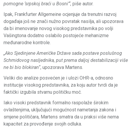
pomogne ‘srpskoj braći u Bosni’“,
piše autor.
Ipak, Frankfurter Allgemeine ocjenjuje da trenutni razvoj
događaja još ne znači nužno povratak nasilja, ali upozorava
da bi imenovanje novog visokog predstavnika po volji
Vašingtona dodatno oslabilo postojeće mehanizme
međunarodne kontrole.
„Ako Sjedinjene Američke Države sada postave poslušnog
Schmidovog nasljednika, put prema daljoj destabilizaciji više
ne bi bio blokiran“
, upozorava Martens.
Veliki dio analize posvećen je i ulozi OHR-a, odnosno
institucije visokog predstavnika, za koju autor tvrdi da je
faktički izgubila stvarnu političku moć.
Iako visoki predstavnik formalno raspolaže širokim
ovlaštenjima, uključujući mogućnost nametanja zakona i
smjene političara, Martens smatra da u praksi više nema
kapacitet za provođenje svojih odluka.