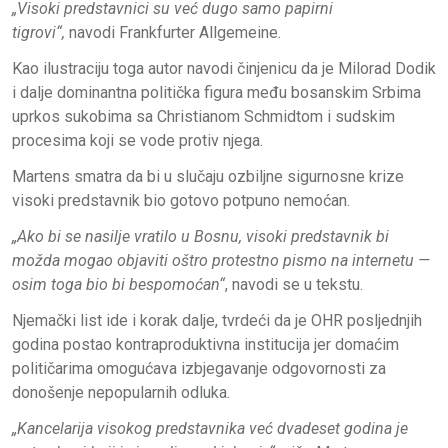
„Visoki predstavnici su već dugo samo papirni
tigrovi“,
navodi Frankfurter Allgemeine.
Kao ilustraciju toga autor navodi činjenicu da je Milorad Dodik
i dalje dominantna politička figura među bosanskim Srbima
uprkos sukobima sa Christianom Schmidtom i sudskim
procesima koji se vode protiv njega.
Martens smatra da bi u slučaju ozbiljne sigurnosne krize
visoki predstavnik bio gotovo potpuno nemoćan.
„Ako bi se nasilje vratilo u Bosnu, visoki predstavnik bi
možda mogao objaviti oštro protestno pismo na internetu —
osim toga bio bi bespomoćan“
, navodi se u tekstu.
Njemački list ide i korak dalje, tvrdeći da je OHR posljednjih
godina postao kontraproduktivna institucija jer domaćim
političarima omogućava izbjegavanje odgovornosti za
donošenje nepopularnih odluka.
„Kancelarija visokog predstavnika već dvadeset godina je