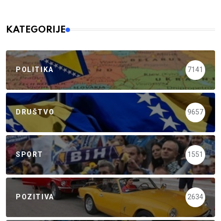
KATEGORIJE
POLITIKA
7141
DRUŠTVO
9657
SPORT
1551
POZITIVA
2634