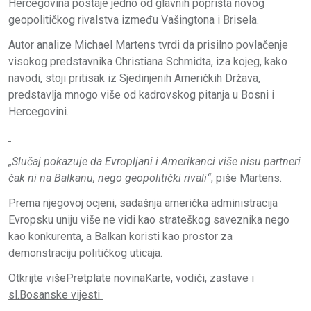
Hercegovina postaje jedno od glavnih poprišta novog
geopolitičkog rivalstva između Vašingtona i Brisela.
Autor analize Michael Martens tvrdi da prisilno povlačenje
visokog predstavnika Christiana Schmidta, iza kojeg, kako
navodi, stoji pritisak iz Sjedinjenih Američkih Država,
predstavlja mnogo više od kadrovskog pitanja u Bosni i
Hercegovini.
„Slučaj pokazuje da Evropljani i Amerikanci više nisu partneri
čak ni na Balkanu, nego geopolitički rivali“
, piše Martens.
Prema njegovoj ocjeni, sadašnja američka administracija
Evropsku uniju više ne vidi kao strateškog saveznika nego
kao konkurenta, a Balkan koristi kao prostor za
demonstraciju političkog uticaja.
Otkrijte više
Pretplate novina
Karte, vodiči, zastave i
sl.
Bosanske vijesti