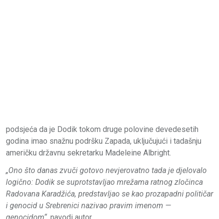
podsjeća da je Dodik tokom druge polovine devedesetih
godina imao snažnu podršku Zapada, uključujući i tadašnju
američku državnu sekretarku Madeleine Albright.
„Ono što danas zvuči gotovo nevjerovatno tada je djelovalo
logično: Dodik se suprotstavljao mrežama ratnog zločinca
Radovana Karadžića, predstavljao se kao prozapadni političar
i genocid u Srebrenici nazivao pravim imenom —
genocidom“,
navodi autor.