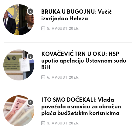
BRUKA U BUGOJNU: Vučić
izvrijeđao Heleza
5. AVGUST 2026.
KOVAČEVIĆ TRN U OKU: HSP
uputio apelaciju Ustavnom sudu
BiH
6. AVGUST 2026.
I TO SMO DOČEKALI: Vlada
povećala osnovicu za obračun
plaća budžetskim korisnicima
3. AVGUST 2026.