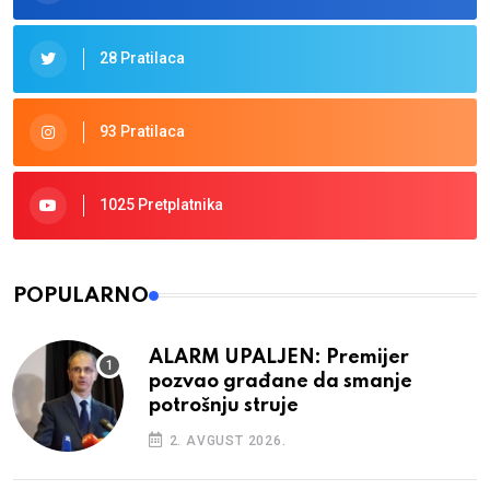
28 Pratilaca
93 Pratilaca
1025 Pretplatnika
POPULARNO
ALARM UPALJEN: Premijer
pozvao građane da smanje
potrošnju struje
2. AVGUST 2026.