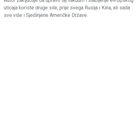
Autor zaključuje da upravo taj vakuum i slabljenje evropskog
uticaja koriste druge sile, prije svega Rusija i Kina, ali sada
sve više i Sjedinjene Američke Države.