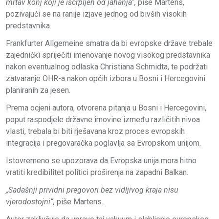
mrtav konj koji je iscrpljen od jahanja“,
piše Martens,
pozivajući se na ranije izjave jednog od bivših visokih
predstavnika.
Frankfurter Allgemeine smatra da bi evropske države trebale
zajednički spriječiti imenovanje novog visokog predstavnika
nakon eventualnog odlaska Christiana Schmidta, te podržati
zatvaranje OHR-a nakon općih izbora u Bosni i Hercegovini
planiranih za jesen.
Prema ocjeni autora, otvorena pitanja u Bosni i Hercegovini,
poput raspodjele državne imovine između različitih nivoa
vlasti, trebala bi biti rješavana kroz proces evropskih
integracija i pregovaračka poglavlja sa Evropskom unijom.
Istovremeno se upozorava da Evropska unija mora hitno
vratiti kredibilitet politici proširenja na zapadni Balkan.
„Sadašnji prividni pregovori bez vidljivog kraja nisu
vjerodostojni“,
piše Martens.