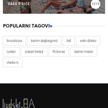
VAŠE PRIČE
1614
POPULARNI TAGOVI
bruceloza
kerim alajbegović
lidl
edin džeko
rudari
zukan helez
fk borac
damir mašić
vlada rs