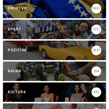
DRUŠTVO
9652
SPORT
1551
POZITIVA
2631
NAUKA
264
KULTURA
492