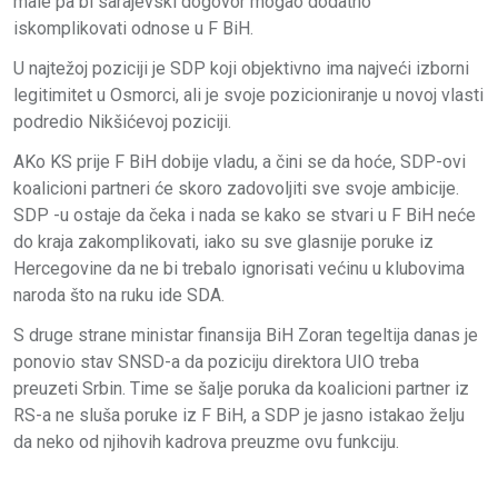
male pa bi sarajevski dogovor mogao dodatno
iskomplikovati odnose u F BiH.
U najtežoj poziciji je SDP koji objektivno ima najveći izborni
legitimitet u Osmorci, ali je svoje pozicioniranje u novoj vlasti
podredio Nikšićevoj poziciji.
AKo KS prije F BiH dobije vladu, a čini se da hoće, SDP-ovi
koalicioni partneri će skoro zadovoljiti sve svoje ambicije.
SDP -u ostaje da čeka i nada se kako se stvari u F BiH neće
do kraja zakomplikovati, iako su sve glasnije poruke iz
Hercegovine da ne bi trebalo ignorisati većinu u klubovima
naroda što na ruku ide SDA.
S druge strane ministar finansija BiH Zoran tegeltija danas je
ponovio stav SNSD-a da poziciju direktora UIO treba
preuzeti Srbin. Time se šalje poruka da koalicioni partner iz
RS-a ne sluša poruke iz F BiH, a SDP je jasno istakao želju
da neko od njihovih kadrova preuzme ovu funkciju.