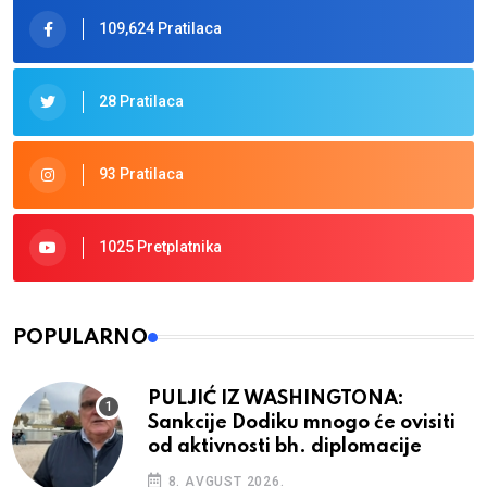
109,624 Pratilaca
28 Pratilaca
93 Pratilaca
1025 Pretplatnika
POPULARNO
PULJIĆ IZ WASHINGTONA:
Sankcije Dodiku mnogo će ovisiti
od aktivnosti bh. diplomacije
8. AVGUST 2026.