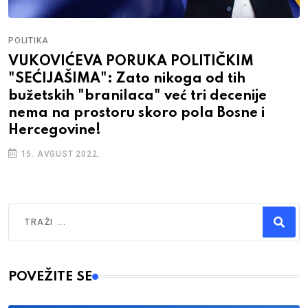
POLITIKA
VUKOVIĆEVA PORUKA POLITIČKIM
"SEĆIJAŠIMA": Zato nikoga od tih
bužetskih "branilaca" već tri decenije
nema na prostoru skoro pola Bosne i
Hercegovine!
15. AVGUST 2022.
Traži
Type 2 or more characters for results.
POVEŽITE SE