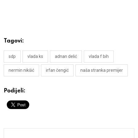
Tagovi:
sdp
vlada ks
adnan delić
vlada f bih
nermin nikšić
irfan čengić
naša stranka premijer
Podijeli: