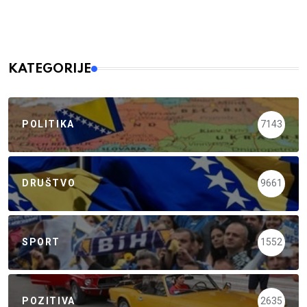
KATEGORIJE
POLITIKA
7143
DRUŠTVO
9661
SPORT
1552
POZITIVA
2635