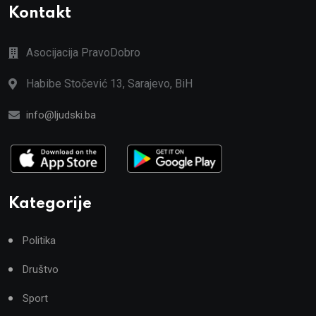
Kontakt
Asocijacija PravoDobro
Habibe Stočević 13, Sarajevo, BiH
info@ljudski.ba
Kategorije
Politika
Društvo
Sport