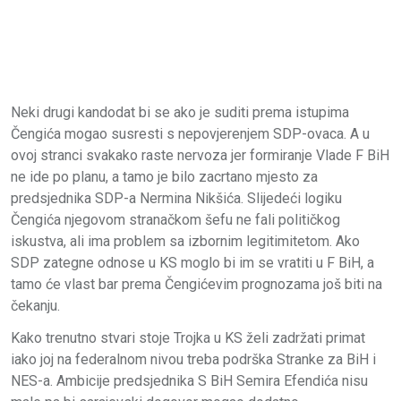
Neki drugi kandodat bi se ako je suditi prema istupima
Čengića mogao susresti s nepovjerenjem SDP-ovaca. A u
ovoj stranci svakako raste nervoza jer formiranje Vlade F BiH
ne ide po planu, a tamo je bilo zacrtano mjesto za
predsjednika SDP-a Nermina Nikšića. Slijedeći logiku
Čengića njegovom stranačkom šefu ne fali političkog
iskustva, ali ima problem sa izbornim legitimitetom. Ako
SDP zategne odnose u KS moglo bi im se vratiti u F BiH, a
tamo će vlast bar prema Čengićevim prognozama još biti na
čekanju.
Kako trenutno stvari stoje Trojka u KS želi zadržati primat
iako joj na federalnom nivou treba podrška Stranke za BiH i
NES-a. Ambicije predsjednika S BiH Semira Efendića nisu