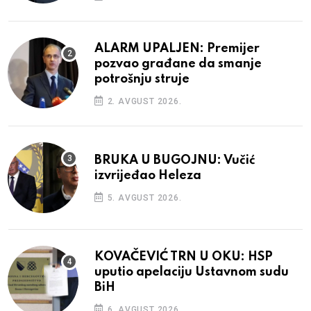
ALARM UPALJEN: Premijer
pozvao građane da smanje
potrošnju struje
2. AVGUST 2026.
BRUKA U BUGOJNU: Vučić
izvrijeđao Heleza
5. AVGUST 2026.
KOVAČEVIĆ TRN U OKU: HSP
uputio apelaciju Ustavnom sudu
BiH
6. AVGUST 2026.