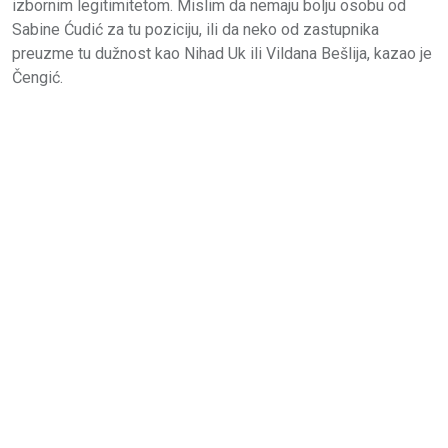
izbornim legitimitetom. Mislim da nemaju bolju osobu od
Sabine Ćudić za tu poziciju, ili da neko od zastupnika
preuzme tu dužnost kao Nihad Uk ili Vildana Bešlija, kazao je
Čengić.