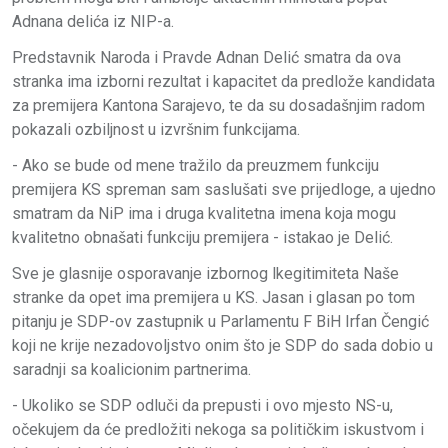
Adnana delića iz NIP-a.
Predstavnik Naroda i Pravde Adnan Delić smatra da ova
stranka ima izborni rezultat i kapacitet da predlože kandidata
za premijera Kantona Sarajevo, te da su dosadašnjim radom
pokazali ozbiljnost u izvršnim funkcijama.
- Ako se bude od mene tražilo da preuzmem funkciju
premijera KS spreman sam saslušati sve prijedloge, a ujedno
smatram da NiP ima i druga kvalitetna imena koja mogu
kvalitetno obnašati funkciju premijera - istakao je Delić.
Sve je glasnije osporavanje izbornog lkegitimiteta Naše
stranke da opet ima premijera u KS. Jasan i glasan po tom
pitanju je SDP-ov zastupnik u Parlamentu F BiH Irfan Čengić
koji ne krije nezadovoljstvo onim što je SDP do sada dobio u
saradnji sa koalicionim partnerima.
- Ukoliko se SDP odluči da prepusti i ovo mjesto NS-u,
očekujem da će predložiti nekoga sa političkim iskustvom i