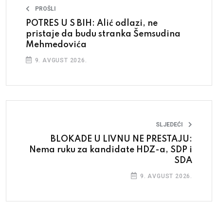
PROŠLI
POTRES U S BIH: Alić odlazi, ne
pristaje da budu stranka Šemsudina
Mehmedovića
9. AVGUST 2026.
SLJEDEĆI
BLOKADE U LIVNU NE PRESTAJU:
Nema ruku za kandidate HDZ-a, SDP i
SDA
9. AVGUST 2026.