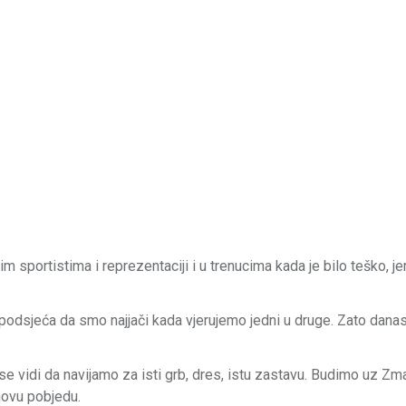
 sportistima i reprezentaciji i u trenucima kada je bilo teško, j
 i podsjeća da smo najjači kada vjerujemo jedni u druge. Zato dana
 vidi da navijamo za isti grb, dres, istu zastavu. Budimo uz Zma
novu pobjedu.