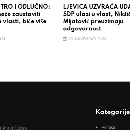
ŠTRO I ODLUČNO:
LJEVICA UZVRAĆA UD
eće zaustaviti
SDP ulazi u vlast, Nikšić
 vlasti, biće više
Mijatović preuzimaju
odgovornost
023.
20. NOVEMBAR 2022.
Kategorije
Politika
ja PravoDobro