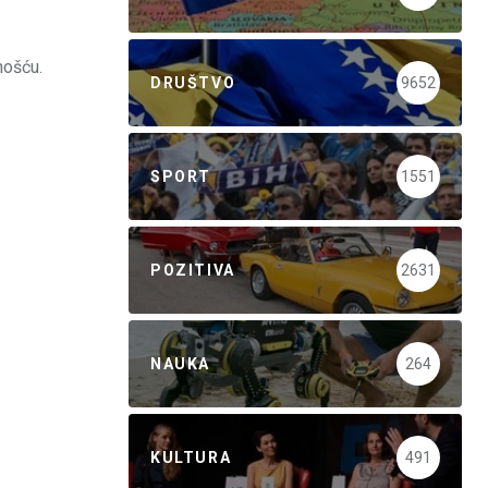
nošću.
DRUŠTVO
9652
SPORT
1551
POZITIVA
2631
NAUKA
264
KULTURA
491