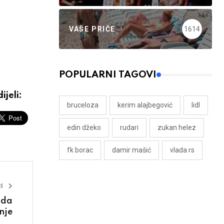
VAŠE PRIČE
1614
POPULARNI TAGOVI
ijeli:
bruceloza
kerim alajbegović
lidl
edin džeko
rudari
zukan helez
fk borac
damir mašić
vlada rs
I
 da
nje