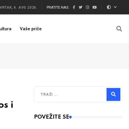
PRATITE NAS:
VRTAK, 6. AVG 2026.
ultura
Vaše priče
Traži
s i
Type 2 or more characters for results.
POVEŽITE SE