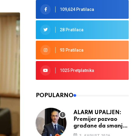
109,624 Pratilaca
28 Pratilaca
93 Pratilaca
1025 Pretplatnika
POPULARNO
ALARM UPALJEN:
Premijer pozvao
građane da smanje
potrošnju struje
2. AVGUST 2026.