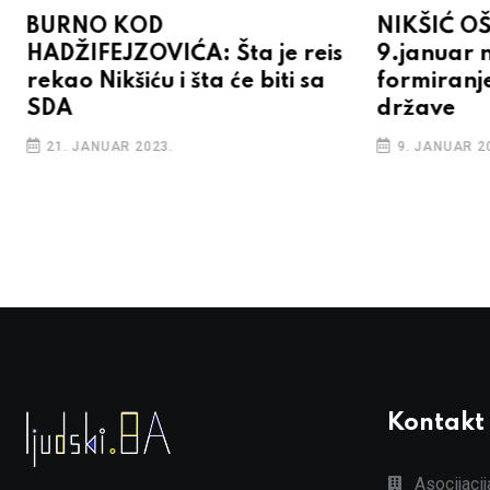
BURNO KOD
NIKŠIĆ O
HADŽIFEJZOVIĆA: Šta je reis
9.januar n
rekao Nikšiću i šta će biti sa
formiranje
SDA
države
21. JANUAR 2023.
9. JANUAR 2
Kontakt
Asocijaci