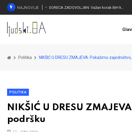
NAJNOVIJE
SORECA ZADOVOLJAN: Važan korak BiH ka EU
Glav
Politika
NIKŠIĆ U DRESU ZMAJEVA: Pokažimo zajedništvo, 
POLITIKA
NIKŠIĆ U DRESU ZMAJEVA: 
podršku