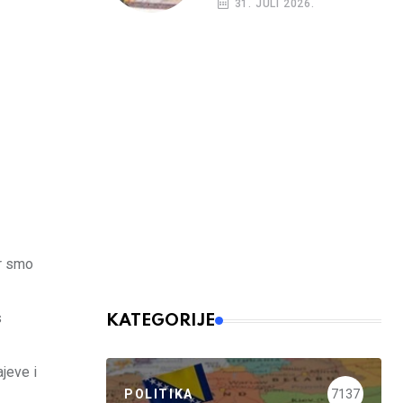
31. JULI 2026.
er smo
s
KATEGORIJE
jeve i
POLITIKA
7137