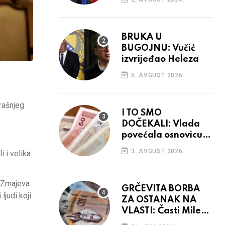
BRUKA U
BUGOJNU: Vučić
izvrijeđao Heleza
5. AVGUST 2026.
rašnjeg
I TO SMO
DOČEKALI: Vlada
povećala osnovicu
za obračun plaća
3. AVGUST 2026.
 i velika
budžetskim
korisnicima
 Zmajeva.
GRČEVITA BORBA
ljudi koji
ZA OSTANAK NA
VLASTI: Časti Mile
narodnim parama