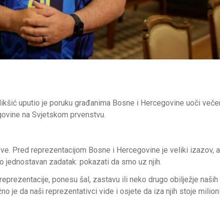
ikšić uputio je poruku građanima Bosne i Hercegovine uoči veče
govine na Svjetskom prvenstvu.
e. Pred reprezentacijom Bosne i Hercegovine je veliki izazov, ali
mo jednostavan zadatak: pokazati da smo uz njih.
rezentacije, ponesu šal, zastavu ili neko drugo obilježje naših
ažno je da naši reprezentativci vide i osjete da iza njih stoje milioni 