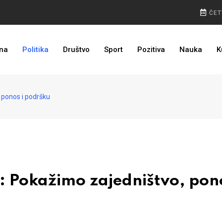
ČET
OHR SPREMAN: Amerikanac u Banjaluci, poruka političarima
na
Politika
Društvo
Sport
Pozitiva
Nauka
K
BURA U MOSTARU: Otpušteni radnici odbili poziv Kordića, uskoro povratak na posao
ponos i podršku
Pokažimo zajedništvo, pono