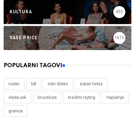
KULTURA
492
VAŠE PRIČE
1615
POPULARNI TAGOVI
rudari
lidl
edin džeko
zukan helez
vlada usk
bruceloza
kreditni rejting
hapšenje
granica