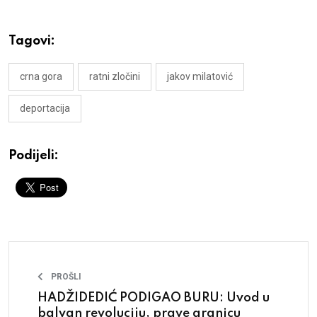
Tagovi:
crna gora
ratni zločini
jakov milatović
deportacija
Podijeli:
PROŠLI
HADŽIDEDIĆ PODIGAO BURU: Uvod u
balvan revoluciju, prave granicu