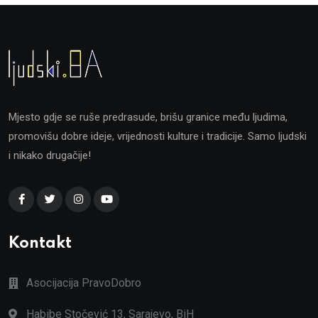
Mjesto gdje se ruše predrasude, brišu granice među ljudima,
promovišu dobre ideje, vrijednosti kulture i tradicije. Samo ljudski
i nikako drugačije!
Kontakt
Asocijacija PravoDobro
Habibe Stočević 13, Sarajevo, BiH