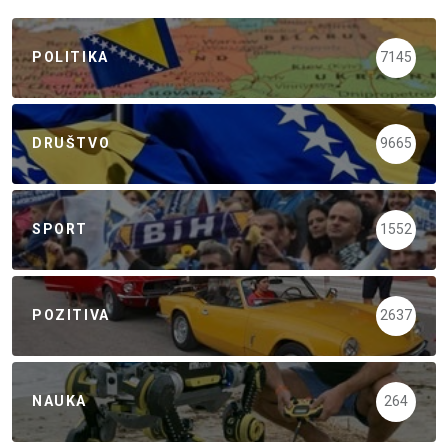
POLITIKA
7145
DRUŠTVO
9665
SPORT
1552
POZITIVA
2637
NAUKA
264