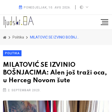
PONEDJELJAK, 10. AVG 2026.
Politika
MILATOVIĆ SE IZVINIO BOŠNJACIMA: Alen još traži oca, u Herceg Novom šute
POLITIKA
MILATOVIĆ SE IZVINIO
BOŠNJACIMA: Alen još traži oca,
u Herceg Novom šute
2. SEPTEMBAR 2023.