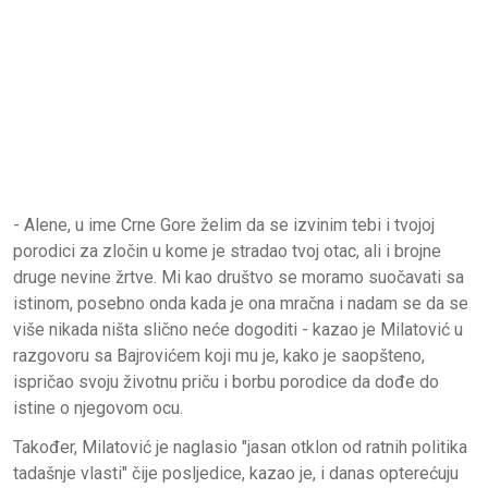
- Alene, u ime Crne Gore želim da se izvinim tebi i tvojoj
porodici za zločin u kome je stradao tvoj otac, ali i brojne
druge nevine žrtve. Mi kao društvo se moramo suočavati sa
istinom, posebno onda kada je ona mračna i nadam se da se
više nikada ništa slično neće dogoditi - kazao je Milatović u
razgovoru sa Bajrovićem koji mu je, kako je saopšteno,
ispričao svoju životnu priču i borbu porodice da dođe do
istine o njegovom ocu.
Također, Milatović je naglasio "jasan otklon od ratnih politika
tadašnje vlasti" čije posljedice, kazao je, i danas opterećuju