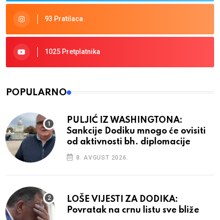
93 Pratilaca
1025 Pretplatnika
POPULARNO
PULJIĆ IZ WASHINGTONA:
Sankcije Dodiku mnogo će ovisiti
od aktivnosti bh. diplomacije
8. AVGUST 2026.
LOŠE VIJESTI ZA DODIKA:
Povratak na crnu listu sve bliže