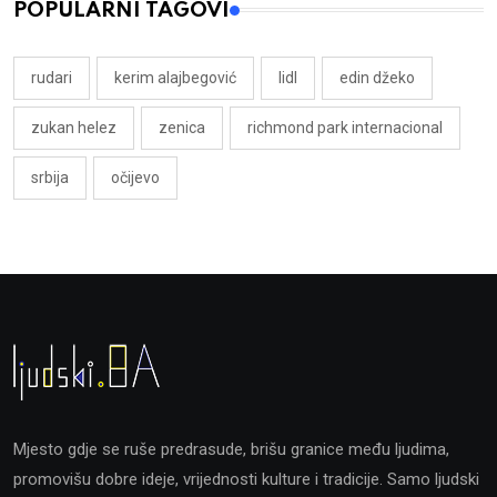
POPULARNI TAGOVI
rudari
kerim alajbegović
lidl
edin džeko
zukan helez
zenica
richmond park internacional
srbija
očijevo
Mjesto gdje se ruše predrasude, brišu granice među ljudima,
promovišu dobre ideje, vrijednosti kulture i tradicije. Samo ljudski