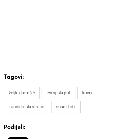
Tagovi:
željko komšić
evropski put
krivci
kandidatski status
snsd i hdz
Podijeli: