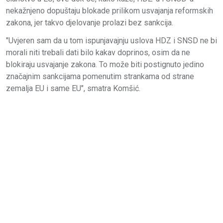
nekažnjeno dopuštaju blokade prilikom usvajanja reformskih
zakona, jer takvo djelovanje prolazi bez sankcija.
"Uvjeren sam da u tom ispunjavajnju uslova HDZ i SNSD ne bi
morali niti trebali dati bilo kakav doprinos, osim da ne
blokiraju usvajanje zakona. To može biti postignuto jedino
značajnim sankcijama pomenutim strankama od strane
zemalja EU i same EU", smatra Komšić.