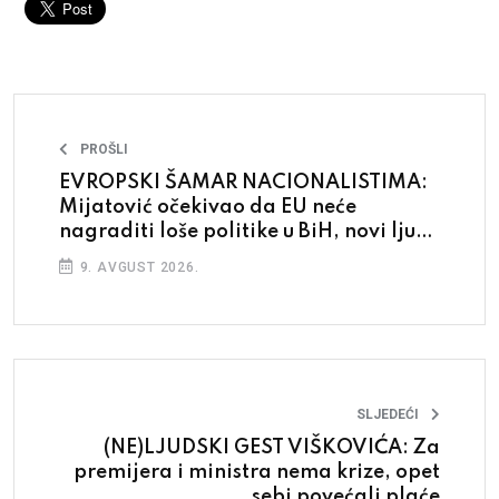
PROŠLI
EVROPSKI ŠAMAR NACIONALISTIMA:
Mijatović očekivao da EU neće
nagraditi loše politike u BiH, novi ljudi
za bolju državu
9. AVGUST 2026.
SLJEDEĆI
(NE)LJUDSKI GEST VIŠKOVIĆA: Za
premijera i ministra nema krize, opet
sebi povećali plaće