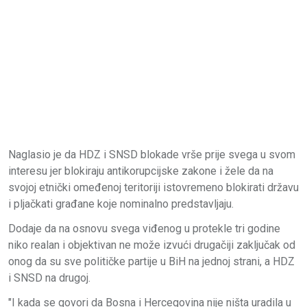
Naglasio je da HDZ i SNSD blokade vrše prije svega u svom
interesu jer blokiraju antikorupcijske zakone i žele da na
svojoj etnički omeđenoj teritoriji istovremeno blokirati državu
i pljačkati građane koje nominalno predstavljaju.
Dodaje da na osnovu svega viđenog u protekle tri godine
niko realan i objektivan ne može izvući drugačiji zaključak od
onog da su sve političke partije u BiH na jednoj strani, a HDZ
i SNSD na drugoj.
"I kada se govori da Bosna i Hercegovina nije ništa uradila u