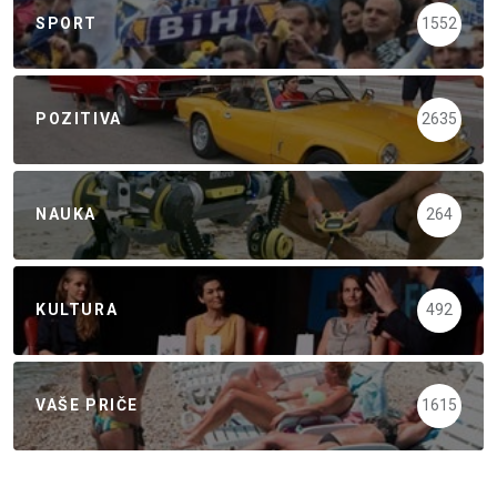
SPORT
1552
POZITIVA
2635
NAUKA
264
KULTURA
492
VAŠE PRIČE
1615