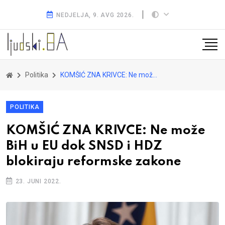
NEDJELJA, 9. AVG 2026.
Politika
KOMŠIĆ ZNA KRIVCE: Ne može BiH u EU dok SNSD i HDZ blokiraju reformske zakone
POLITIKA
KOMŠIĆ ZNA KRIVCE: Ne može
BiH u EU dok SNSD i HDZ
blokiraju reformske zakone
23. JUNI 2022.