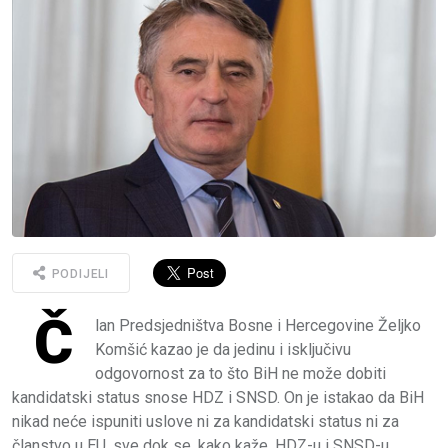
PODIJELI
Č
lan Predsjedništva Bosne i Hercegovine Željko
Komšić kazao je da jedinu i isključivu
odgovornost za to što BiH ne može dobiti
kandidatski status snose HDZ i SNSD. On je istakao da BiH
nikad neće ispuniti uslove ni za kandidatski status ni za
članstvo u EU, sve dok se, kako kaže, HDZ-u i SNSD-u