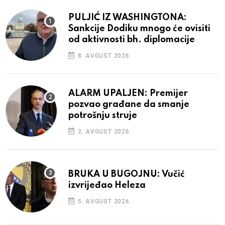
PULJIĆ IZ WASHINGTONA:
Sankcije Dodiku mnogo će ovisiti
od aktivnosti bh. diplomacije
8. AVGUST 2026.
ALARM UPALJEN: Premijer
pozvao građane da smanje
potrošnju struje
2. AVGUST 2026.
BRUKA U BUGOJNU: Vučić
izvrijeđao Heleza
5. AVGUST 2026.