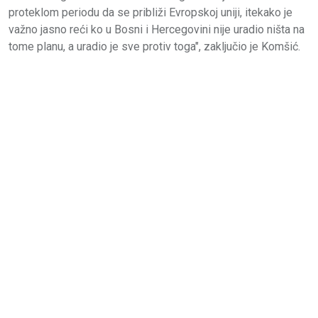
proteklom periodu da se približi Evropskoj uniji, itekako je
važno jasno reći ko u Bosni i Hercegovini nije uradio ništa na
tome planu, a uradio je sve protiv toga", zaključio je Komšić.