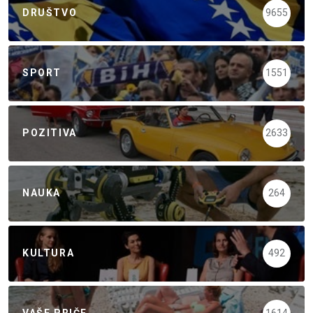
DRUŠTVO
9655
SPORT
1551
POZITIVA
2633
NAUKA
264
KULTURA
492