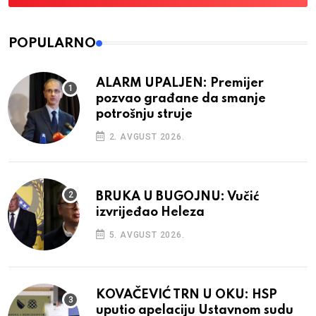
POPULARNO
ALARM UPALJEN: Premijer
pozvao građane da smanje
potrošnju struje
2. AVGUST 2026.
BRUKA U BUGOJNU: Vučić
izvrijeđao Heleza
5. AVGUST 2026.
KOVAČEVIĆ TRN U OKU: HSP
uputio apelaciju Ustavnom sudu