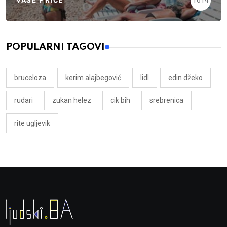
VAŠE PRIČE
1614
POPULARNI TAGOVI
bruceloza
kerim alajbegović
lidl
edin džeko
rudari
zukan helez
cik bih
srebrenica
rite ugljevik