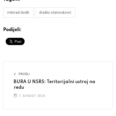
milorad dodik
draško stanivuković
Podijeli:
PROŠLI
BURA U NSRS: Teritorijalni ustroj na
redu
7. AVGUST 2026.