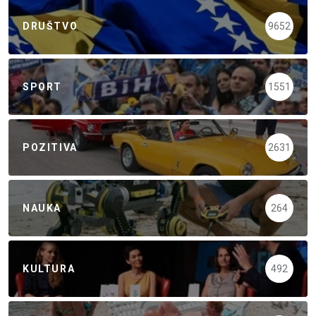
DRUŠTVO
9652
SPORT
1551
POZITIVA
2631
NAUKA
264
KULTURA
492