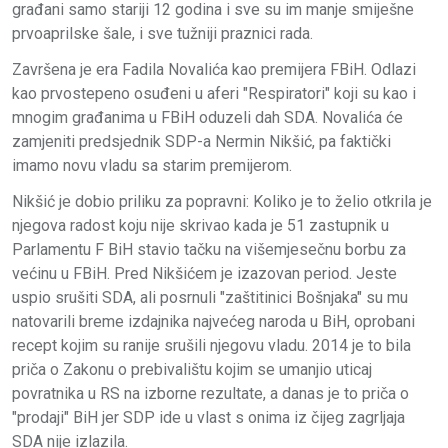
građani samo stariji 12 godina i sve su im manje smiješne
prvoaprilske šale, i sve tužniji praznici rada.
Završena je era Fadila Novalića kao premijera FBiH. Odlazi
kao prvostepeno osuđeni u aferi "Respiratori" koji su kao i
mnogim građanima u FBiH oduzeli dah SDA. Novalića će
zamjeniti predsjednik SDP-a Nermin Nikšić, pa faktički
imamo novu vladu sa starim premijerom.
Nikšić je dobio priliku za popravni: Koliko je to želio otkrila je
njegova radost koju nije skrivao kada je 51 zastupnik u
Parlamentu F BiH stavio tačku na višemjesečnu borbu za
većinu u FBiH. Pred Nikšićem je izazovan period. Jeste
uspio srušiti SDA, ali posrnuli "zaštitinici Bošnjaka" su mu
natovarili breme izdajnika najvećeg naroda u BiH, oprobani
recept kojim su ranije srušili njegovu vladu. 2014 je to bila
priča o Zakonu o prebivalištu kojim se umanjio uticaj
povratnika u RS na izborne rezultate, a danas je to priča o
"prodaji" BiH jer SDP ide u vlast s onima iz čijeg zagrljaja
SDA nije izlazila.