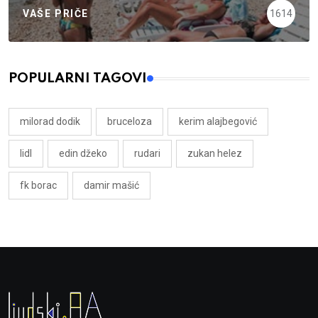
VAŠE PRIČE
1614
POPULARNI TAGOVI
milorad dodik
bruceloza
kerim alajbegović
lidl
edin džeko
rudari
zukan helez
fk borac
damir mašić