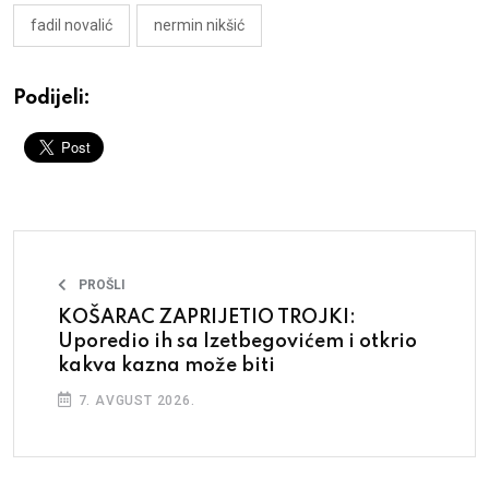
fadil novalić
nermin nikšić
Podijeli:
PROŠLI
KOŠARAC ZAPRIJETIO TROJKI:
Uporedio ih sa Izetbegovićem i otkrio
kakva kazna može biti
7. AVGUST 2026.