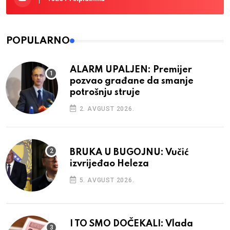
POPULARNO
ALARM UPALJEN: Premijer
pozvao građane da smanje
potrošnju struje
2. AVGUST 2026.
BRUKA U BUGOJNU: Vučić
izvrijeđao Heleza
5. AVGUST 2026.
I TO SMO DOČEKALI: Vlada