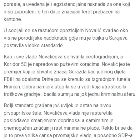
porasle, a uvedena je i egzistencijalna naknada za one koji
nisu zaposleni, s tim da je značajan teret prebačen na
kantone.
U socijali se sa rastućom opozicijom Novalić svađao oko
visine porodiljske nadoknade gdje mu je trojka u Sarajevu
postavila visoke standarde.
Kao i sve vlade Novalićeva se hvalila cestogradnjom, a
Koridor 5C je napredovao puževim koracima. Novalić jeste
premijer koji je shvatio značaj Goražda kao jedinog dijela
FBiH na obalama Drine pa se krenulo sa izgradnjom tunela
Hranjen. Dobra namjera utopila se u vodi koja utrostručila
troškove gradnje i bacila sumnju na još jednu kriminalnu aferu.
Bolji standard građana još uvijek je ostao na nivou
prvoaprilske šale. Novalićeva vlada nije rasteretila
poslodavce smanjenjem doprinosa, a samim tim je
onemogućen značajniji rast minimalne plaće. Reklo bi se da
je to prva velika šansa prvomajske vlade, a posebno SDP-a